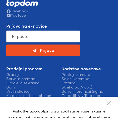
Facebook
YouTube
Prijava na e-novice
Prijava
Prodajni program
Koristne povezave
Gradnja
Prodajna mesta
Barve in premazi
Saloni keramike
Orodje in železnina
Katalogi
Dom
Streha od A do Ž
Vrt in okolica
Barve in premazi Sigma
Kopalnica in talne obloge
Zaposlitev v Topdomu
Kontakt
Storitve
Piškotke uporabljamo za izboljšanje vaše izkušnje
Izris kopalnic
brskanja, prikazovanje prilagojenih oglasov ali vsebine in