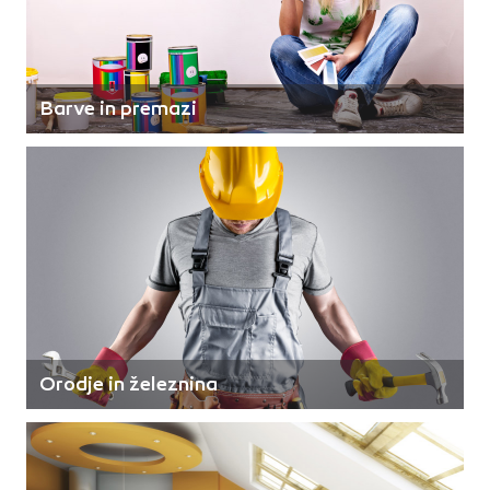
Barve in premazi
Orodje in železnina