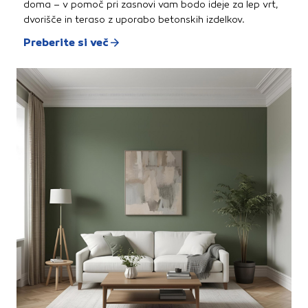
doma – v pomoč pri zasnovi vam bodo ideje za lep vrt,
dvorišče in teraso z uporabo betonskih izdelkov.
Preberite si več