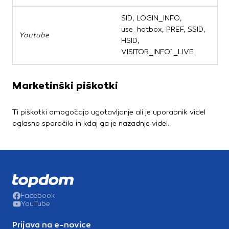
SID, LOGIN_INFO,
S
use_hotbox, PREF, SSID,
v
Youtube
HSID,
z
VISITOR_INFO1_LIVE
pr
Marketinški piškotki
Ti piškotki omogočajo ugotavljanje ali je uporabnik videl
oglasno sporočilo in kdaj ga je nazadnje videl.
Facebook
YouTube
Prijava na e-novice