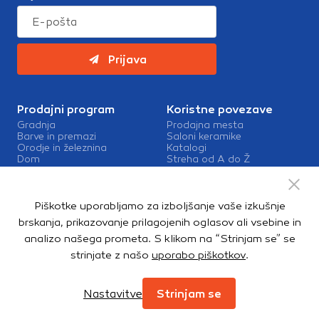
Prijava
Prodajni program
Koristne povezave
Gradnja
Prodajna mesta
Barve in premazi
Saloni keramike
Orodje in železnina
Katalogi
Dom
Streha od A do Ž
Vrt in okolica
Barve in premazi Sigma
Kopalnica in talne obloge
Zaposlitev v Topdomu
Kontakt
Piškotke uporabljamo za izboljšanje vaše izkušnje
Storitve
brskanja, prikazovanje prilagojenih oglasov ali vsebine in
Izris kopalnic
analizo našega prometa. S klikom na “Strinjam se” se
Mešalnice barv
strinjate z našo
uporabo piškotkov
.
Dostava
Nastavitve
Strinjam se
Copyright © 2026. Topdom d.o.o. Vse pravice pridržane.