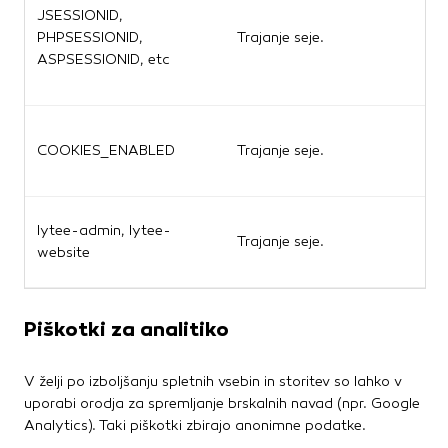
JSESSIONID,
v
PHPSESSIONID,
Trajanje seje.
s
ASPSESSIONID, etc
s
v
B
COOKIES_ENABLED
Trajanje seje.
o
o
U
lytee-admin, lytee-
Trajanje seje.
a
website
a
Piškotki za analitiko
V želji po izboljšanju spletnih vsebin in storitev so lahko v
uporabi orodja za spremljanje brskalnih navad (npr. Google
Analytics). Taki piškotki zbirajo anonimne podatke.