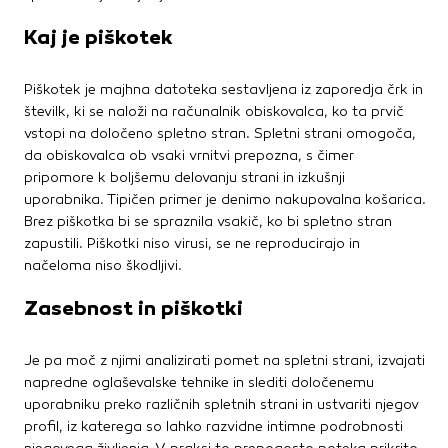
Vedno aktivni
Ti piškotki so nujni za delovanje spletnega mesta, zato jih v
Kaj je piškotek
naših sistemih ni mogoče izklopiti. Običajno so nastavljeni
samo kot odziv na vaša dejanja, ki vodijo do storitvenih
Piškotek je majhna datoteka sestavljena iz zaporedja črk in
zahtev, na primer nastavitev zasebnosti, prijava ali
številk, ki se naloži na računalnik obiskovalca, ko ta prvič
izpolnjevanje obrazcev. Na voljo imate nastavitev, da
vstopi na določeno spletno stran. Spletni strani omogoča,
brskalnik blokira te piškotke ali vas opozori na njih. V tem
da obiskovalca ob vsaki vrnitvi prepozna, s čimer
primeru nekateri deli spletnega mesta ne bodo delovali.
pripomore k boljšemu delovanju strani in izkušnji
uporabnika. Tipičen primer je denimo nakupovalna košarica.
Piškotki za učinkovitost delovanja
Brez piškotka bi se spraznila vsakič, ko bi spletno stran
S temi piškotki štejemo obiske in izvor prometa, da lahko
zapustili. Piškotki niso virusi, se ne reproducirajo in
merimo in izboljšamo učinkovitost delovanja našega
načeloma niso škodljivi.
spletnega mesta. Z njimi prepoznamo, katera mesta so
najbolj in najmanj priljubljena, in opazujemo, kako se
Zasebnost in piškotki
obiskovalci pomikajo po spletnem mestu. Podatki, ki jih
piškotki zbirajo, so združeni in anonimni. Če uporabo teh
Je pa moč z njimi analizirati pomet na spletni strani, izvajati
piškotkov zavrnete, ne bomo vedeli, kdaj ste obiskali naše
napredne oglaševalske tehnike in slediti določenemu
spletno mesto.
uporabniku preko različnih spletnih strani in ustvariti njegov
Piškotki za ciljno usmerjenost
profil, iz katerega so lahko razvidne intimne podrobnosti