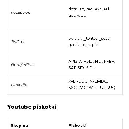
U
datr, lsd, reg_ext_ref,
v
Facebook
act, wd…
i
F
U
twll, t1, _twitter_sess,
Twitter
i
guest_id, k, pid
s
APISID, HSID, NID, PREF,
D
GooglePlus
SAPISID, SID…
v
X-LI-DDC, X-LI-IDC,
F
LinkedIn
NSC_MC_WT_FU_IUUQ
g
Youtube piškotki
Skupina
Piškotki
Č