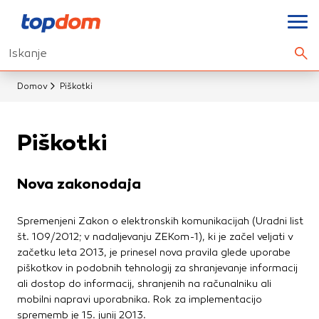
Nastavitve piškotkov
Iskanje
Išči.
Vaša zasebnost
Domov
Piškotki
Ko obiščete katero koli spletno mesto, mesto lahko shrani
ali pridobi informacije iz vašega brskalnika, večinoma v
Piškotki
obliki piškotkov. Te informacije se lahko navezujejo na vas,
vaše nastavitve, vašo napravo ali pa skrbijo, da vaše
spletno mesto deluje v skladu z vašimi pričakovanji. Te
Nova zakonodaja
informacije običajno ne razkrivajo neposredno vaše
identitete, vendar vam lahko zagotovijo bolj prilagojeno
Spremenjeni Zakon o elektronskih komunikacijah (Uradni list
spletno uporabniško izkušnjo. Nekatere vrste piškotkov
št. 109/2012; v nadaljevanju ZEKom-1), ki je začel veljati v
lahko zavrnete. Klikajte različna imena kategorij, da si
začetku leta 2013, je prinesel nova pravila glede uporabe
ogledate več informacij in spremenite privzete nastavitve.
piškotkov in podobnih tehnologij za shranjevanje informacij
Blokiranje določenih vrst piškotkov vpliva na vašo uporabo
ali dostop do informacij, shranjenih na računalniku ali
tega spletnega mesta in naše storitve.
Več informacij
mobilni napravi uporabnika. Rok za implementacijo
sprememb je 15. junij 2013.
Obvezni piškotki