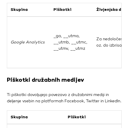
Skupina
Piškotki
Živjenjska dob
_ga, __utma,
Za nedoločen č
Google Analytics
__utmb, __utmc,
oz. do izbrisa.
__utmv, __utmz
Piškotki družabnih medijev
Ti piškotki dovoljujejo povezavo z družabnimi mediji in
deljenje vsebin na platformah Facebook, Twitter in LinkedIn.
Skupina
Piškotki
N