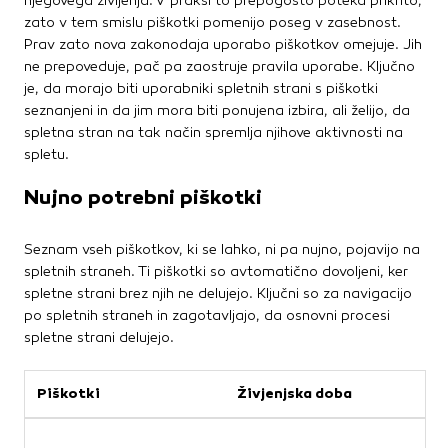
njegovega življenja. V praksi to prepogosto poteka prikrito,
Te piškotke nastavijo naši oglaševalski partnerji.
zato v tem smislu piškotki pomenijo poseg v zasebnost.
Partnerska oglaševalska podjetja jih lahko uporabljajo za
Prav zato nova zakonodaja uporabo piškotkov omejuje. Jih
izdelavo profila vaših interesov, ki ga nato uporabijo za
ne prepoveduje, pač pa zaostruje pravila uporabe. Ključno
prikazovanje ustreznih oglasov na drugih spletnih mestih.
je, da morajo biti uporabniki spletnih strani s piškotki
Pri delu uporabljajo edinstveno prepoznavanje vašega
seznanjeni in da jim mora biti ponujena izbira, ali želijo, da
brskalnika in naprave. Če zavrnete uporabo teh piškotkov,
spletna stran na tak način spremlja njihove aktivnosti na
ne boste deležni našega ciljnega spletnega oglaševanja.
spletu.
Nujno potrebni piškotki
Potrdi moje izbire
Seznam vseh piškotkov, ki se lahko, ni pa nujno, pojavijo na
DOVOLI VSE
spletnih straneh. Ti piškotki so avtomatično dovoljeni, ker
spletne strani brez njih ne delujejo. Ključni so za navigacijo
po spletnih straneh in zagotavljajo, da osnovni procesi
spletne strani delujejo.
Piškotki
Živjenjska doba
Č
S