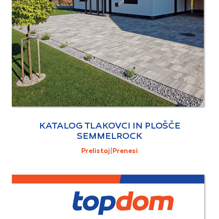
KATALOG TLAKOVCI IN PLOŠČE
SEMMELROCK
Prelistaj
|
Prenesi