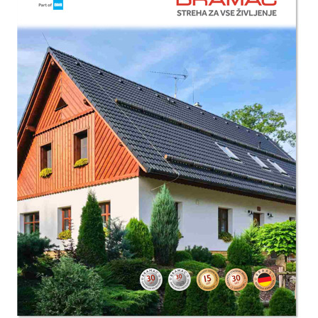
Vedno aktivni
Ti piškotki so nujni za delovanje spletnega mesta, zato jih v
naših sistemih ni mogoče izklopiti. Običajno so nastavljeni
samo kot odziv na vaša dejanja, ki vodijo do storitvenih
zahtev, na primer nastavitev zasebnosti, prijava ali
izpolnjevanje obrazcev. Na voljo imate nastavitev, da
brskalnik blokira te piškotke ali vas opozori na njih. V tem
primeru nekateri deli spletnega mesta ne bodo delovali.
Piškotki za učinkovitost delovanja
S temi piškotki štejemo obiske in izvor prometa, da lahko
merimo in izboljšamo učinkovitost delovanja našega
spletnega mesta. Z njimi prepoznamo, katera mesta so
najbolj in najmanj priljubljena, in opazujemo, kako se
obiskovalci pomikajo po spletnem mestu. Podatki, ki jih
piškotki zbirajo, so združeni in anonimni. Če uporabo teh
piškotkov zavrnete, ne bomo vedeli, kdaj ste obiskali naše
spletno mesto.
Piškotki za ciljno usmerjenost