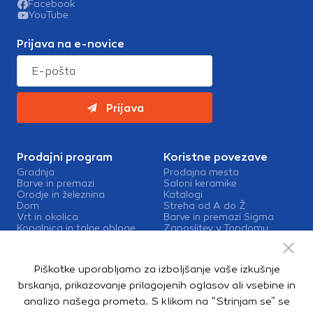
Facebook
Te piškotke nastavijo naši oglaševalski partnerji.
YouTube
Partnerska oglaševalska podjetja jih lahko uporabljajo za
izdelavo profila vaših interesov, ki ga nato uporabijo za
Prijava na e-novice
prikazovanje ustreznih oglasov na drugih spletnih mestih.
Pri delu uporabljajo edinstveno prepoznavanje vašega
brskalnika in naprave. Če zavrnete uporabo teh piškotkov,
ne boste deležni našega ciljnega spletnega oglaševanja.
Prijava
Potrdi moje izbire
Prodajni program
Koristne povezave
Gradnja
Prodajna mesta
DOVOLI VSE
Barve in premazi
Saloni keramike
Orodje in železnina
Katalogi
Dom
Streha od A do Ž
Vrt in okolica
Barve in premazi Sigma
Kopalnica in talne obloge
Zaposlitev v Topdomu
Kontakt
Storitve
Piškotke uporabljamo za izboljšanje vaše izkušnje
Izris kopalnic
brskanja, prikazovanje prilagojenih oglasov ali vsebine in
Mešalnice barv
analizo našega prometa. S klikom na “Strinjam se” se
Dostava