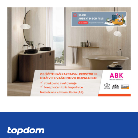
Vedno aktivni
Ti piškotki so nujni za delovanje spletnega mesta, zato jih v
naših sistemih ni mogoče izklopiti. Običajno so nastavljeni
samo kot odziv na vaša dejanja, ki vodijo do storitvenih
zahtev, na primer nastavitev zasebnosti, prijava ali
izpolnjevanje obrazcev. Na voljo imate nastavitev, da
brskalnik blokira te piškotke ali vas opozori na njih. V tem
primeru nekateri deli spletnega mesta ne bodo delovali.
Piškotki za učinkovitost delovanja
S temi piškotki štejemo obiske in izvor prometa, da lahko
merimo in izboljšamo učinkovitost delovanja našega
spletnega mesta. Z njimi prepoznamo, katera mesta so
najbolj in najmanj priljubljena, in opazujemo, kako se
obiskovalci pomikajo po spletnem mestu. Podatki, ki jih
piškotki zbirajo, so združeni in anonimni. Če uporabo teh
piškotkov zavrnete, ne bomo vedeli, kdaj ste obiskali naše
spletno mesto.
Piškotki za ciljno usmerjenost