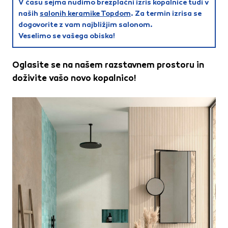
V času sejma nudimo brezplačni izris kopalnice tudi v
Te piškotke nastavijo naši oglaševalski partnerji.
naših
salonih keramike Topdom
. Za termin izrisa se
Partnerska oglaševalska podjetja jih lahko uporabljajo za
dogovorite z vam najbližjim salonom.
izdelavo profila vaših interesov, ki ga nato uporabijo za
Veselimo se vašega obiska!
prikazovanje ustreznih oglasov na drugih spletnih mestih.
Pri delu uporabljajo edinstveno prepoznavanje vašega
brskalnika in naprave. Če zavrnete uporabo teh piškotkov,
Oglasite se na našem razstavnem prostoru in
ne boste deležni našega ciljnega spletnega oglaševanja.
doživite vašo novo kopalnico!
Potrdi moje izbire
DOVOLI VSE