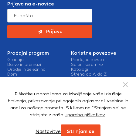
Prijava na e-novice
Prijava
Prodajni program
Koristne povezave
Gradnja
Prodajna mesta
Barve in premazi
Saloni keramike
Orodje in železnina
Katalogi
Dom
Streha od A do Ž
Vrt in okolica
Barve in premazi Sigma
Kopalnica in talne obloge
Zaposlitev v Topdomu
Kontakt
Piškotke uporabljamo za izboljšanje vaše izkušnje
Storitve
brskanja, prikazovanje prilagojenih oglasov ali vsebine in
Izris kopalnic
analizo našega prometa. S klikom na “Strinjam se” se
Mešalnice barv
strinjate z našo
uporabo piškotkov
.
Dostava
Nastavitve
Strinjam se