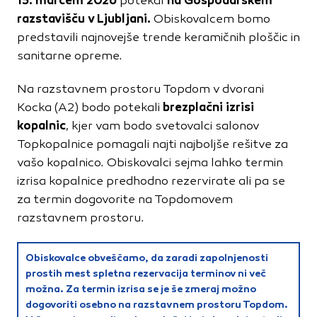
15. marcem 2026
na Gospodarskem
potekal
Vedno aktivni
razstavišču v Ljubljani.
Obiskovalcem bomo
Ti piškotki so nujni za delovanje spletnega mesta, zato jih v
predstavili najnovejše trende keramičnih ploščic in
naših sistemih ni mogoče izklopiti. Običajno so nastavljeni
samo kot odziv na vaša dejanja, ki vodijo do storitvenih
sanitarne opreme.
zahtev, na primer nastavitev zasebnosti, prijava ali
izpolnjevanje obrazcev. Na voljo imate nastavitev, da
Na razstavnem prostoru Topdom v dvorani
brskalnik blokira te piškotke ali vas opozori na njih. V tem
brezplačni izrisi
Kocka (A2) bodo potekali
primeru nekateri deli spletnega mesta ne bodo delovali.
kopalnic
, kjer vam bodo svetovalci salonov
Piškotki za učinkovitost delovanja
Topkopalnice pomagali najti najboljše rešitve za
vašo kopalnico. Obiskovalci sejma lahko termin
S temi piškotki štejemo obiske in izvor prometa, da lahko
merimo in izboljšamo učinkovitost delovanja našega
izrisa kopalnice predhodno rezervirate ali pa se
spletnega mesta. Z njimi prepoznamo, katera mesta so
za termin dogovorite na Topdomovem
najbolj in najmanj priljubljena, in opazujemo, kako se
razstavnem prostoru.
obiskovalci pomikajo po spletnem mestu. Podatki, ki jih
piškotki zbirajo, so združeni in anonimni. Če uporabo teh
piškotkov zavrnete, ne bomo vedeli, kdaj ste obiskali naše
Obiskovalce obveščamo, da zaradi zapolnjenosti
spletno mesto.
prostih mest spletna rezervacija terminov ni več
možna. Za termin izrisa se je še zmeraj možno
Piškotki za ciljno usmerjenost
dogovoriti osebno na razstavnem prostoru Topdom.