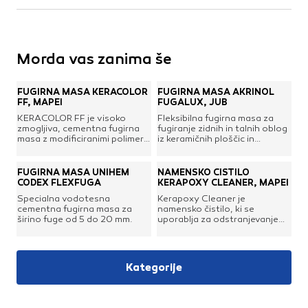
Morda vas zanima še
FUGIRNA MASA KERACOLOR
FUGIRNA MASA AKRINOL
FF, MAPEI
FUGALUX, JUB
KERACOLOR FF je visoko
Fleksibilna fugirna masa za
zmogljiva, cementna fugirna
fugiranje zidnih in talnih oblog
masa z modificiranimi polimeri,
iz keramičnih ploščic in
z vodoodbojno tehnologijo za
klinkerjev vseh vrst, steklenih
fuge širine do 6 mm. Za
in drugih mozaikov, plošč iz
fugiranje zunanjih in notranjih,
naravnega in umetnega
FUGIRNA MASA UNIHEM
NAMENSKO ČISTILO
normalno obremenjenih talnih
kamna; primerna je tudi za
CODEX FLEXFUGA
KERAPOXY CLEANER, MAPEI
in stenskih oblog vseh vrst:
talne ploščične obloge v
Specialna vodotesna
Kerapoxy Cleaner je
keramične ploščice (enkrat
prostorih s talnim ogrevanjem.
cementna fugirna masa za
namensko čistilo, ki se
žgane, dvakrat žgane, klinker,
širino fuge od 5 do 20 mm.
uporablja za odstranjevanje
neporcelanizirani in
ostankov epoksidnih fugirnih
porcelanizirani gres itd.),
mas, kot so Kerapoxy,
kamen (naravni in umetni
Kerapoxy P, Kerapoxy Design,
kamen, marmor, granit itd.),
Kerapoxy CQ, itd, iz
steklen in marmorni
Kategorije
keramičnih ploščic, steklenih in
mozaikPrednosti:visoko
keramičnih
vodoodbojnost fuge na
mozaikov. Kerapoxy Cleaner
osnovi tehnologije
lahko uporabite, kot
DropEffect®,odlične