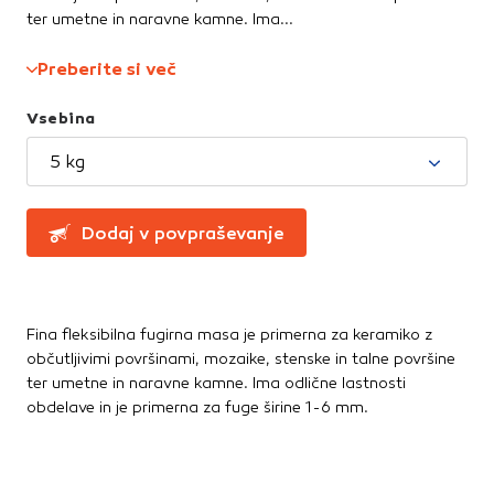
Te piškotke nastavijo naši oglaševalski partnerji.
Straniščne školjke, WC deske
ter umetne in naravne kamne. Ima...
Partnerska oglaševalska podjetja jih lahko uporabljajo za
Umivalniki
izdelavo profila vaših interesov, ki ga nato uporabijo za
Preberite si več
prikazovanje ustreznih oglasov na drugih spletnih mestih.
Talne obloge
Pri delu uporabljajo edinstveno prepoznavanje vašega
Vsebina
brskalnika in naprave. Če zavrnete uporabo teh piškotkov,
Dodatki in pribor
ne boste deležni našega ciljnega spletnega oglaševanja.
5 kg
Laminati
Vinili
Potrdi moje izbire
Dodaj v povpraševanje
DOVOLI VSE
Fina fleksibilna fugirna masa je primerna za keramiko z
občutljivimi površinami, mozaike, stenske in talne površine
ter umetne in naravne kamne. Ima odlične lastnosti
obdelave in je primerna za fuge širine 1-6 mm.