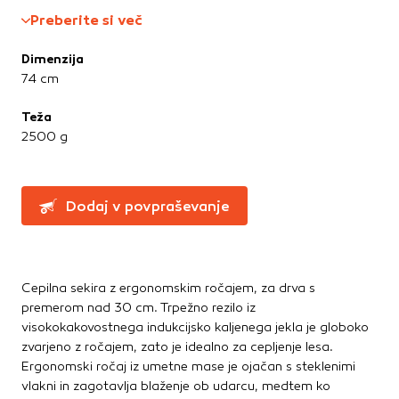
Te piškotke nastavijo naši oglaševalski partnerji.
Preberite si več
Partnerska oglaševalska podjetja jih lahko uporabljajo za
izdelavo profila vaših interesov, ki ga nato uporabijo za
Dimenzija
prikazovanje ustreznih oglasov na drugih spletnih mestih.
74 cm
Pri delu uporabljajo edinstveno prepoznavanje vašega
brskalnika in naprave. Če zavrnete uporabo teh piškotkov,
Teža
ne boste deležni našega ciljnega spletnega oglaševanja.
2500 g
Potrdi moje izbire
Dodaj v povpraševanje
DOVOLI VSE
Cepilna sekira z ergonomskim ročajem, za drva s
premerom nad 30 cm. Trpežno rezilo iz
visokokakovostnega indukcijsko kaljenega jekla je globoko
zvarjeno z ročajem, zato je idealno za cepljenje lesa.
Ergonomski ročaj iz umetne mase je ojačan s steklenimi
vlakni in zagotavlja blaženje ob udarcu, medtem ko