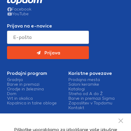
Facebook
YouTube
Prijava na e-novice
Prijava
Prodajni program
Koristne povezave
Gradnja
Prodajna mesta
Barve in premazi
Saloni keramike
Orodje in železnina
Katalogi
Dom
Streha od A do Ž
Vrt in okolica
Barve in premazi Sigma
Kopalnica in talne obloge
Zaposlitev v Topdomu
Kontakt
Storitve
Izris kopalnic
Piškotke uporabljamo za izboljšanje vaše izkušnje
Mešalnice barv