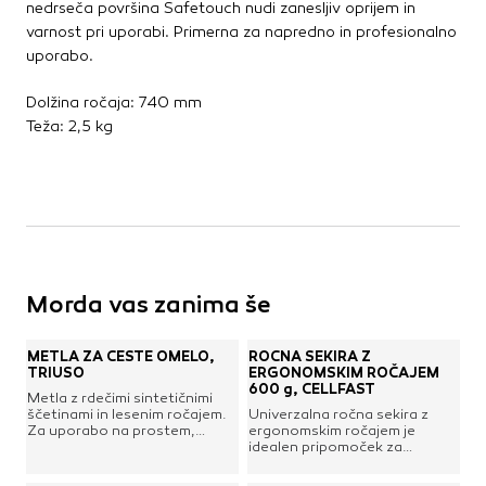
nedrseča površina Safetouch nudi zanesljiv oprijem in
varnost pri uporabi. Primerna za napredno in profesionalno
uporabo.
Dolžina ročaja: 740 mm
Teža: 2,5 kg
Morda vas zanima še
METLA ZA CESTE OMELO,
ROČNA SEKIRA Z
TRIUSO
ERGONOMSKIM ROČAJEM
600 g, CELLFAST
Metla z rdečimi sintetičnimi
ščetinami in lesenim ročajem.
Univerzalna ročna sekira z
Za uporabo na prostem,
ergonomskim ročajem je
primerna za pometanje ceste,
idealen pripomoček za
gradbišča, dvorišča, okoli vrta
taborjenje, kampiranje in
ipd.
druge aktivnosti na prostem