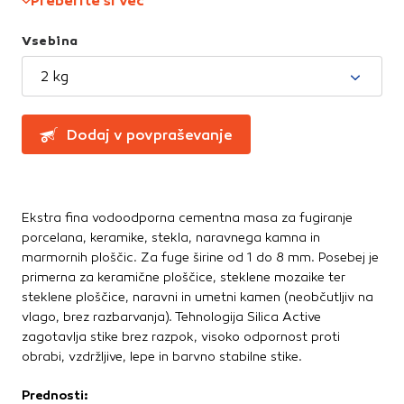
Preberite si več
Te piškotke nastavijo naši oglaševalski partnerji.
Straniščne školjke, WC deske
Partnerska oglaševalska podjetja jih lahko uporabljajo za
Umivalniki
Vsebina
izdelavo profila vaših interesov, ki ga nato uporabijo za
prikazovanje ustreznih oglasov na drugih spletnih mestih.
2 kg
Talne obloge
Pri delu uporabljajo edinstveno prepoznavanje vašega
brskalnika in naprave. Če zavrnete uporabo teh piškotkov,
Dodatki in pribor
ne boste deležni našega ciljnega spletnega oglaševanja.
Dodaj v povpraševanje
Laminati
Vinili
Potrdi moje izbire
Ekstra fina vodoodporna cementna masa za fugiranje
DOVOLI VSE
porcelana, keramike, stekla, naravnega kamna in
marmornih ploščic. Za fuge širine od 1 do 8 mm. Posebej je
primerna za keramične ploščice, steklene mozaike ter
steklene ploščice, naravni in umetni kamen (neobčutljiv na
vlago, brez razbarvanja). Tehnologija Silica Active
zagotavlja stike brez razpok, visoko odpornost proti
obrabi, vzdržljive, lepe in barvno stabilne stike.
Prednosti: