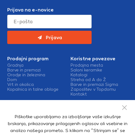
Prijava na e-novice
Prijava
Prodajni program
Koristne povezave
Gradnja
Prodajna mesta
Barve in premazi
Saloni keramike
Orodje in železnina
Katalogi
Dom
Streha od A do Ž
Vrt in okolica
Barve in premazi Sigma
Kopalnica in talne obloge
Zaposlitev v Topdomu
Kontakt
Storitve
Izris kopalnic
Piškotke uporabljamo za izboljšanje vaše izkušnje
Mešalnice barv
Dostava
brskanja, prikazovanje prilagojenih oglasov ali vsebine in
analizo našega prometa. S klikom na “Strinjam se” se