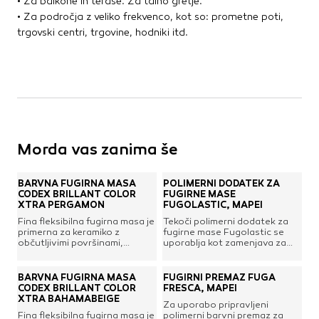
• Za balkone in terase. Za talno gretje.
• Za področja z veliko frekvenco, kot so: prometne poti,
trgovski centri, trgovine, hodniki itd.
Morda vas zanima še
BARVNA FUGIRNA MASA
POLIMERNI DODATEK ZA
CODEX BRILLANT COLOR
FUGIRNE MASE
XTRA PERGAMON
FUGOLASTIC, MAPEI
Fina fleksibilna fugirna masa je
Tekoči polimerni dodatek za
primerna za keramiko z
fugirne mase Fugolastic se
občutljivimi površinami,
uporablja kot zamenjava za
mozaike, stenske in talne
vodo pri pripravi mešanic
površine ter umetne in
cementnih fugirnih mas
naravne kamne. Ima odlične
Keracolor FF in GG z
BARVNA FUGIRNA MASA
FUGIRNI PREMAZ FUGA
lastnosti obdelave in je
namenom izboljšanja
CODEX BRILLANT COLOR
FRESCA, MAPEI
primerna za fuge širine 1-6
oprijema, mehanskih lastnosti,
XTRA BAHAMABEIGE
Za uporabo pripravljeni
mm.
abrazijskih odpornosti in
Fina fleksibilna fugirna masa je
polimerni barvni premaz za
zmanjšanje poroznosti in