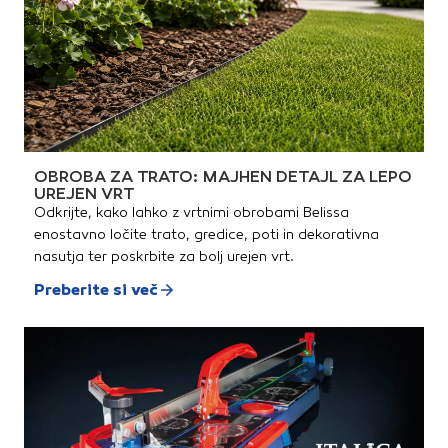
OBROBA ZA TRATO: MAJHEN DETAJL ZA LEPO
UREJEN VRT
Odkrijte, kako lahko z vrtnimi obrobami Belissa
enostavno ločite trato, gredice, poti in dekorativna
nasutja ter poskrbite za bolj urejen vrt.
Preberite si več