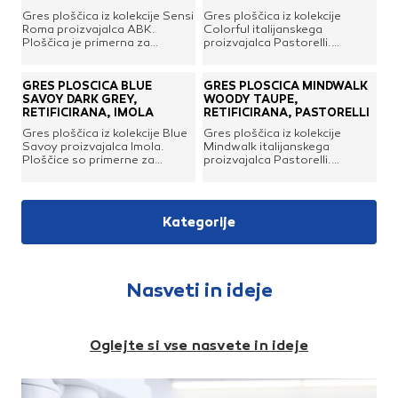
Gres ploščica iz kolekcije Sensi
Gres ploščica iz kolekcije
Roma proizvajalca ABK.
Colorful italijanskega
Ploščica je primerna za
proizvajalca Pastorelli.
uporabo na tleh, kot tudi na
Ploščica se lahko uporabi na
steni. Širina, dolžina: 60 x
steni ali na tleh, vendar pa je
120 cmDebelina: 8,5
zaradi svojega razreda
GRES PLOŠČICA BLUE
GRES PLOŠČICA MINDWALK
mmProtizdrsni razred:
protizdrsnosti je še posebej
SAVOY DARK GREY,
WOODY TAUPE,
R10Faktor variabilnosti:
primerna za uporabo na
RETIFICIRANA, IMOLA
RETIFICIRANA, PASTORELLI
V2Obdelava robov:
tleh.Na voljo tudi druge
Gres ploščica iz kolekcije Blue
Gres ploščica iz kolekcije
retificiranaObdelava površine:
velikosti: 120 x 120 cm, 60 x
Savoy proizvajalca Imola.
Mindwalk italijanskega
matOdporna proti zmrzali
120 cm, 60 x 60 cm in 30 x 60
Ploščice so primerne za
proizvajalca Pastorelli.
cm.
uporabo na tleh ali na steni.
Ploščica se lahko uporabi na
steni ali na tleh, vendar pa je
zaradi svojega razreda
protizdrsnosti še posebej
Kategorije
primerna za uporabo na tleh.
Nasveti in ideje
Oglejte si vse nasvete in ideje