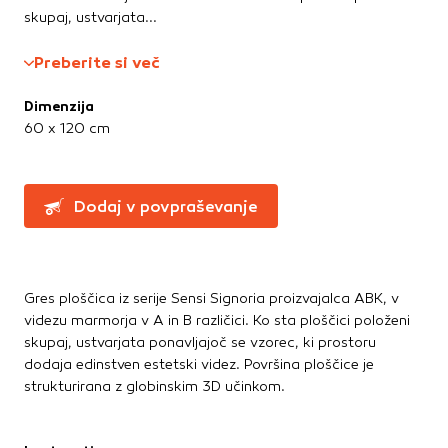
Te piškotke nastavijo naši oglaševalski partnerji.
Straniščne školjke, WC deske
skupaj, ustvarjata...
Partnerska oglaševalska podjetja jih lahko uporabljajo za
Umivalniki
izdelavo profila vaših interesov, ki ga nato uporabijo za
Preberite si več
prikazovanje ustreznih oglasov na drugih spletnih mestih.
Talne obloge
Pri delu uporabljajo edinstveno prepoznavanje vašega
Dimenzija
brskalnika in naprave. Če zavrnete uporabo teh piškotkov,
Dodatki in pribor
60 x 120 cm
ne boste deležni našega ciljnega spletnega oglaševanja.
Laminati
Vinili
Dodaj v povpraševanje
Potrdi moje izbire
DOVOLI VSE
Gres ploščica iz serije Sensi Signoria proizvajalca ABK, v
videzu marmorja v A in B različici. Ko sta ploščici položeni
skupaj, ustvarjata ponavljajoč se vzorec, ki prostoru
dodaja edinstven estetski videz. Površina ploščice je
strukturirana z globinskim 3D učinkom.