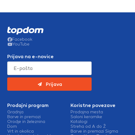
Facebook
YouTube
Prijava na e-novice
Prijava
Prodajni program
Koristne povezave
Gradnja
Prodajna mesta
Barve in premazi
Saloni keramike
Orodje in železnina
Katalogi
Dom
Streha od A do Ž
Vrt in okolica
Barve in premazi Sigma