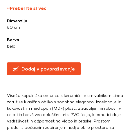
Te piškotke nastavijo naši oglaševalski partnerji.
Straniščne školjke, WC deske
Preberite si več
Partnerska oglaševalska podjetja jih lahko uporabljajo za
Umivalniki
izdelavo profila vaših interesov, ki ga nato uporabijo za
Dimenzija
prikazovanje ustreznih oglasov na drugih spletnih mestih.
Talne obloge
80 cm
Pri delu uporabljajo edinstveno prepoznavanje vašega
brskalnika in naprave. Če zavrnete uporabo teh piškotkov,
Dodatki in pribor
Barva
ne boste deležni našega ciljnega spletnega oglaševanja.
Laminati
bela
Vinili
Potrdi moje izbire
Dodaj v povpraševanje
DOVOLI VSE
Viseča kopalniška omarica s keramičnim umivalnikom Linea
združuje klasično obliko s sodobno eleganco. Izdelana je iz
kakovostnih mediapan (MDF) plošč, z zaobljenimi robovi, v
celoti in brezšivno oplaščenimi s PVC folijo, ki omarici daje
vzdržljivost in odpornost na vlago in praske. Prostorni
predali s počasnim zapiranjem nudijo obilo prostora za