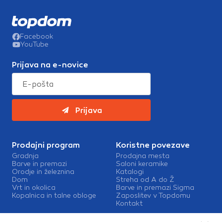
Facebook
YouTube
Prijava na e-novice
Prijava
Prodajni program
Koristne povezave
Gradnja
Prodajna mesta
Barve in premazi
Saloni keramike
Orodje in železnina
Katalogi
Dom
Streha od A do Ž
Vrt in okolica
Barve in premazi Sigma
Kopalnica in talne obloge
Zaposlitev v Topdomu
Kontakt
Storitve