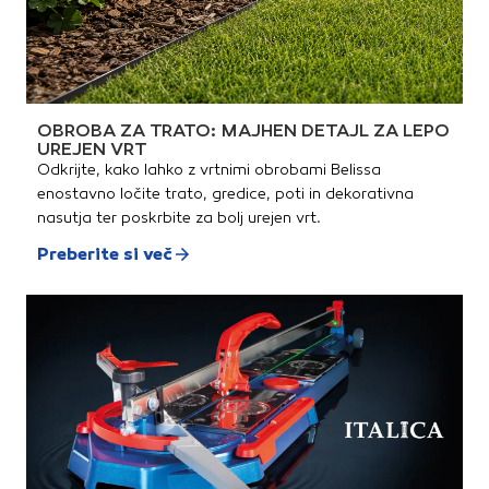
OBROBA ZA TRATO: MAJHEN DETAJL ZA LEPO
UREJEN VRT
Odkrijte, kako lahko z vrtnimi obrobami Belissa
enostavno ločite trato, gredice, poti in dekorativna
nasutja ter poskrbite za bolj urejen vrt.
Preberite si več