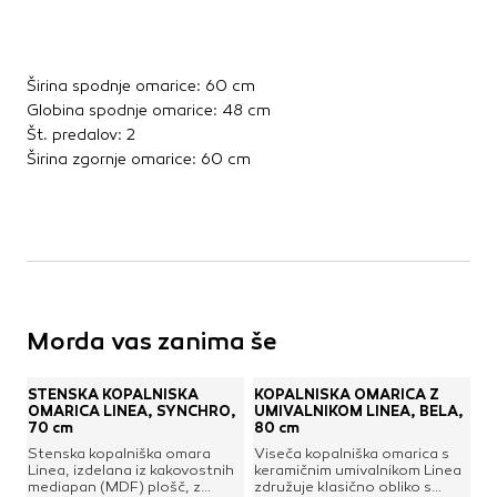
Širina spodnje omarice: 60 cm
Globina spodnje omarice: 48 cm
Št. predalov: 2
Širina zgornje omarice: 60 cm
Morda vas zanima še
STENSKA KOPALNIŠKA
KOPALNIŠKA OMARICA Z
OMARICA LINEA, SYNCHRO,
UMIVALNIKOM LINEA, BELA,
70 cm
80 cm
Stenska kopalniška omara
Viseča kopalniška omarica s
Linea, izdelana iz kakovostnih
keramičnim umivalnikom Linea
mediapan (MDF) plošč, z
združuje klasično obliko s