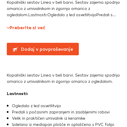
Te piškotke nastavijo naši oglaševalski partnerji.
Kopalniški sestav Linea v beli barvi. Sestav zajema spodnjo
Straniščne školjke, WC deske
Partnerska oglaševalska podjetja jih lahko uporabljajo za
omarico z umivalnikom in zgornjo omarico z
Umivalniki
izdelavo profila vaših interesov, ki ga nato uporabijo za
ogledalom.Lastnosti:Ogledalo z led osvetlitvijoPredali s...
prikazovanje ustreznih oglasov na drugih spletnih mestih.
Talne obloge
Pri delu uporabljajo edinstveno prepoznavanje vašega
Preberite si več
brskalnika in naprave. Če zavrnete uporabo teh piškotkov,
Dodatki in pribor
ne boste deležni našega ciljnega spletnega oglaševanja.
Laminati
Dodaj v povpraševanje
Vinili
Potrdi moje izbire
DOVOLI VSE
Kopalniški sestav Linea v beli barvi. Sestav zajema spodnjo
omarico z umivalnikom in zgornjo omarico z ogledalom.
Lastnosti:
Ogledalo z led osvetlitvijo
Predali s počasnim zapiranjem in zaobljenimi robovi
Velik in praktičen umivalnik iz keramike
Izdelano iz mediapan plošče in oplaščeno s PVC folijo