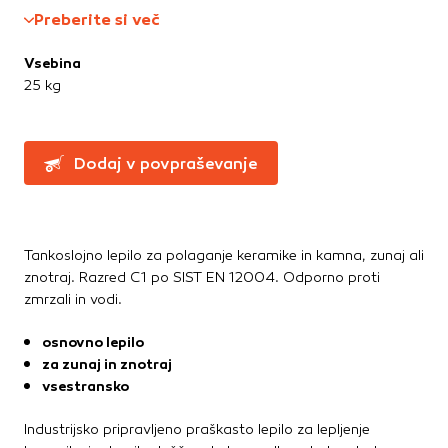
Te piškotke nastavijo naši oglaševalski partnerji.
Straniščne školjke, WC deske
Preberite si več
Partnerska oglaševalska podjetja jih lahko uporabljajo za
Umivalniki
izdelavo profila vaših interesov, ki ga nato uporabijo za
Vsebina
prikazovanje ustreznih oglasov na drugih spletnih mestih.
25 kg
Talne obloge
Pri delu uporabljajo edinstveno prepoznavanje vašega
brskalnika in naprave. Če zavrnete uporabo teh piškotkov,
Dodatki in pribor
ne boste deležni našega ciljnega spletnega oglaševanja.
Laminati
Dodaj v povpraševanje
Vinili
Potrdi moje izbire
DOVOLI VSE
Tankoslojno lepilo za polaganje keramike in kamna, zunaj ali
znotraj. Razred C1 po SIST EN 12004. Odporno proti
zmrzali in vodi.
osnovno lepilo
za zunaj in znotraj
vsestransko
Industrijsko pripravljeno praškasto lepilo za lepljenje