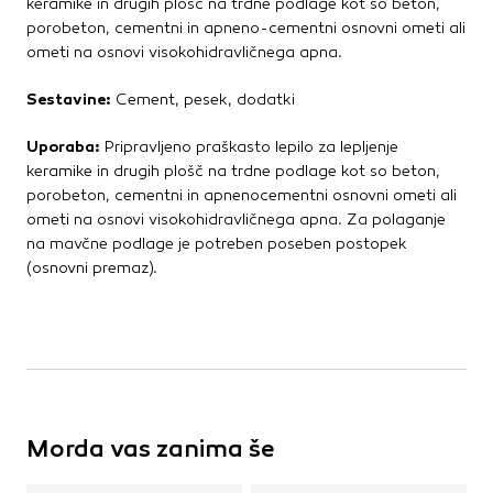
keramike in drugih plošč na trdne podlage kot so beton,
porobeton, cementni in apneno-cementni osnovni ometi ali
ometi na osnovi visokohidravličnega apna.
Sestavine:
Cement, pesek, dodatki
Uporaba:
Pripravljeno praškasto lepilo za lepljenje
keramike in drugih plošč na trdne podlage kot so beton,
porobeton, cementni in apnenocementni osnovni ometi ali
ometi na osnovi visokohidravličnega apna. Za polaganje
na mavčne podlage je potreben poseben postopek
(osnovni premaz).
Morda vas zanima še