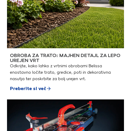
OBROBA ZA TRATO: MAJHEN DETAJL ZA LEPO
UREJEN VRT
Odkrijte, kako lahko z vrtnimi obrobami Belissa
enostavno ločite trato, gredice, poti in dekorativna
nasutja ter poskrbite za bolj urejen vrt.
Preberite si več