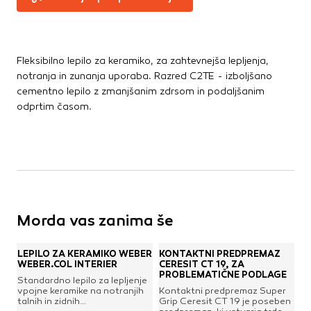
Fleksibilno lepilo za keramiko, za zahtevnejša lepljenja,
notranja in zunanja uporaba. Razred C2TE - izboljšano
cementno lepilo z zmanjšanim zdrsom in podaljšanim
odprtim časom.
Morda vas zanima še
LEPILO ZA KERAMIKO WEBER
KONTAKTNI PREDPREMAZ
WEBER.COL INTERIER
CERESIT CT 19, ZA
PROBLEMATIČNE PODLAGE
Standardno lepilo za lepljenje
vpojne keramike na notranjih
Kontaktni predpremaz Super
talnih in zidnih
Grip Ceresit CT 19 je poseben