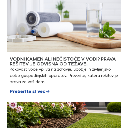
podlagami in problematičnimi
površinamiZa notranjo in
zunanjo uporaboZa
problematične podlage,
vključno s trdim PVCUstvarja
površino z dobrim in močnim
oprijemomZa vpojne in ne
vpojne podlageHitro
sušenjeTehnične
lastnosti:Materialna osnova:
Nevtralna disperzija sintetične
smole z mineralnimi polnili in
barvnimi pigmentiGostota:
prb. 1,34 kg/lBarva: Svetlo
VODNI KAMEN ALI NEČISTOČE V VODI? PRAVA
modraTemperatura za
REŠITEV JE ODVISNA OD TEŽAVE.
nanašanje: +5 °C do + 35
Kakovost vode vpliva na zdravje, udobje in življenjsko
°CČas sušenja: prb. 1
uraZahtevana količina:
dobo gospodinjskih aparatov. Preverite, katera rešitev je
Odvisno od nanosa: vpojne
prava za vaš dom.
podlage prb. 200-300 g/m²
Preberite si več