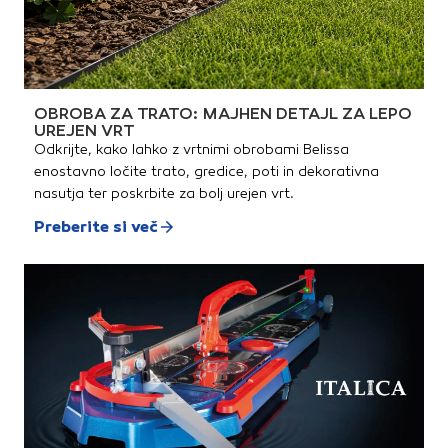
OBROBA ZA TRATO: MAJHEN DETAJL ZA LEPO
UREJEN VRT
Odkrijte, kako lahko z vrtnimi obrobami Belissa
enostavno ločite trato, gredice, poti in dekorativna
nasutja ter poskrbite za bolj urejen vrt.
Preberite si več