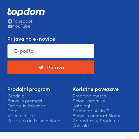
Facebook
YouTube
Prijava na e-novice
Prijava
Prodajni program
Koristne povezave
Gradnja
Prodajna mesta
Barve in premazi
Saloni keramike
Orodje in železnina
Katalogi
Dom
Streha od A do Ž
Vrt in okolica
Barve in premazi Sigma
Kopalnica in talne obloge
Zaposlitev v Topdomu
Kontakt
Storitve