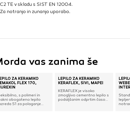
C2 TE v skladu s SIST EN 12004.
Za notranjo in zunanjo uporabo.
orda vas zanima še
EPILO ZA KERAMIKO
LEPILO ZA KERAMIKO
LEPI
EMAKOL FLEX 170,
KERAFLEX, SIVI, MAPEI
WEBE
UREXIN
INTER
KERAFLEX je visoko
leksibilno, s polimeri in
zmogljivo cementno lepilo s
Stand
lakni obogateno lepilo
podaljšanim odprtim časom
leplje
azreda S1 za polaganje
ter brez lezenja ploščic in
notran
blog v sloj debeline 3 – 10
izdelkov iz kamna na
površ
m. Za zunanje in notranje
vertikalnih površinah. Je
leplje
epljenje keramičnih ploščic,
enostavno za uporabo in
plošči
ozaika, novih ploščic na
ima odlično obdelovalnost.
in um
tare, težke stenske in talne
Lepila Keraflex majo zelo
dimenz