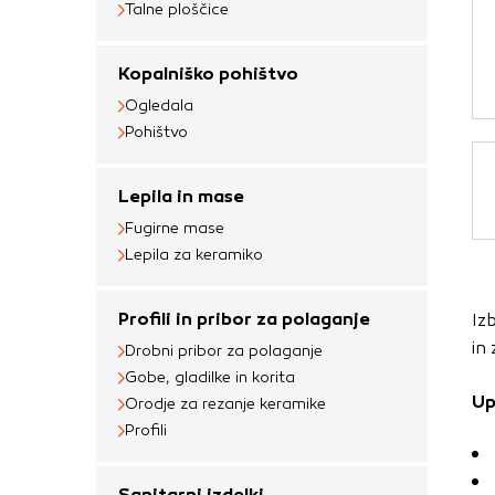
Talne ploščice
Obvezni piškotki
Ti piškotki so nujni 
Kopalniško pohištvo
Običajno so nastavlje
Ogledala
nastavitev zasebnosti
Pohištvo
blokira te piškotke 
delovali.
Lepila in mase
Piškotki za učinkov
Fugirne mase
Lepila za keramiko
S temi piškotki štej
delovanja našega spl
Profili in pribor za polaganje
Iz
priljubljena, in opaz
in
zbirajo, so združeni
Drobni pribor za polaganje
Gobe, gladilke in korita
obiskali naše spletn
Up
Orodje za rezanje keramike
Piškotki za ciljno 
Profili
Te piškotke nastavijo
Sanitarni izdelki