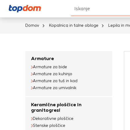
Iskanje
Domov
Kopalnica in talne obloge
Lepila in 
Nastavitve piškot
Vaša zasebnost
Armature
Armature za bide
Ko obiščete katero k
Armature za kuhinjo
brskalnika, večinoma 
Armature za tuš in kad
vašo napravo ali pa s
Armature za umivalnik
informacije običajno
prilagojeno spletno 
Keramične ploščice in
različna imena katego
granitogresi
določenih vrst piško
Dekorativne ploščice
informacij
Stenske ploščice