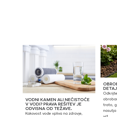
k
u
v
k
z
m
n
(
o
p
r
p
n
v
o
z
k
n
t
k
u
v
OBROB
k
DETAJ
t
Odkrijte
k
i
obrobam
VODNI KAMEN ALI NEČISTOČE
k
V VODI? PRAVA REŠITEV JE
trato, g
g
ODVISNA OD TEŽAVE.
nasutja 
Kakovost vode vpliva na zdravje,
vrt.