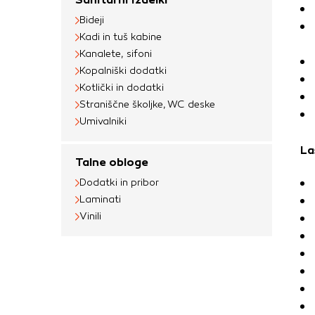
uporabljajo za izdela
Bideji
na drugih spletnih m
Kadi in tuš kabine
naprave. Če zavrnet
Kanalete, sifoni
oglaševanja.
Kopalniški dodatki
Kotlički in dodatki
Straniščne školjke, WC deske
Potrdi moje izbir
Umivalniki
La
Talne obloge
Dodatki in pribor
Laminati
Vinili