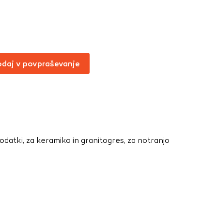
Vedno aktivni
oče izklopiti.
ahtev, na primer
v, da brskalnik
daj v povpraševanje
ga mesta ne bodo
učinkovitost
 in najmanj
dodatki, za keramiko in granitogres, za notranjo
i, ki jih piškotki
eli, kdaj ste
a jih lahko