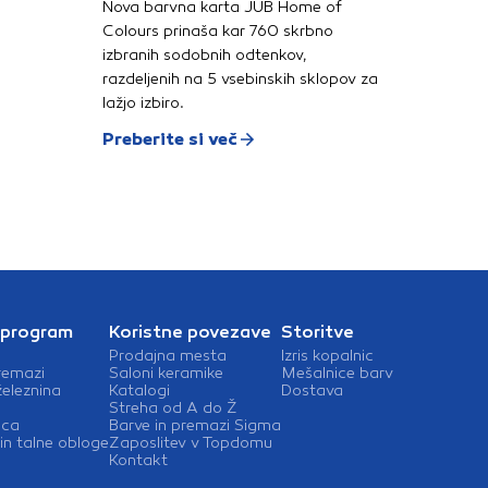
Nova barvna karta JUB Home of
Colours prinaša kar 760 skrbno
izbranih sodobnih odtenkov,
razdeljenih na 5 vsebinskih sklopov za
lažjo izbiro.
Preberite si več
 program
Koristne povezave
Storitve
Prodajna mesta
Izris kopalnic
remazi
Saloni keramike
Mešalnice barv
železnina
Katalogi
Dostava
Streha od A do Ž
ica
Barve in premazi Sigma
in talne obloge
Zaposlitev v Topdomu
Kontakt