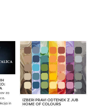
nih podlagah, na vse
odpornost proti
 ometov, cementnih in
lezenjuLahka
idnih estrihov ter
obdelovalnostOdpornost
h mineralnih podlag. Ni
na vodo in
no za lepljenje na
zmrzalIzdatnostVisoke
 podlage, les in
sprijemne trdnostiPoraba:
o. Razred C1npd.
ca. 1,4 kg/m² za mm debeline
nanosaBarva: siva
IH
KO:
A
kov za
ica.
IZBERI PRAVI ODTENEK Z JUB
kcija in
HOME OF COLOURS