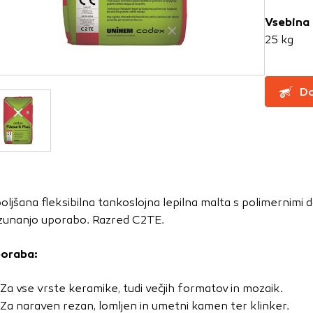
Vsebina
za delovanje spletnega mesta, zato jih v naših sistemih ni mog
25 kg
ni samo kot odziv na vaša dejanja, ki vodijo do storitvenih z
, prijava ali izpolnjevanje obrazcev. Na voljo imate nastavite
Do
ali vas opozori na njih. V tem primeru nekateri deli spletne
itost delovanja
emo obiske in izvor prometa, da lahko merimo in izboljšamo 
etnega mesta. Z njimi prepoznamo, katera mesta so najbolj
boljšana fleksibilna tankoslojna lepilna malta s polimernimi 
ujemo, kako se obiskovalci pomikajo po spletnem mestu. Podatk
 zunanjo uporabo. Razred C2TE.
 in anonimni. Če uporabo teh piškotkov zavrnete, ne bomo ved
o mesto.
oraba:
usmerjenost
Za vse vrste keramike, tudi večjih formatov in mozaik.
 naši oglaševalski partnerji. Partnerska oglaševalska podjetj
Za naraven rezan, lomljen in umetni kamen ter klinker.