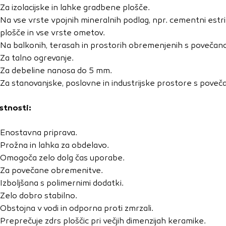
vo profila vaših interesov, ki ga nato uporabijo za prikazova
Za izolacijske in lahke gradbene plošče.
estih. Pri delu uporabljajo edinstveno prepoznavanje vašega
Na vse vrste vpojnih mineralnih podlag, npr. cementni estrih
e uporabo teh piškotkov, ne boste deležni našega ciljnega
plošče in vse vrste ometov.
Na balkonih, terasah in prostorih obremenjenih s povečano
Za talno ogrevanje.
Za debeline nanosa do 5 mm.
e
Za stanovanjske, poslovne in industrijske prostore s pove
stnosti:
Enostavna priprava.
Prožna in lahka za obdelavo.
Omogoča zelo dolg čas uporabe.
Za povečane obremenitve.
Izboljšana s polimernimi dodatki.
Zelo dobro stabilno.
Obstojna v vodi in odporna proti zmrzali.
Preprečuje zdrs ploščic pri večjih dimenzijah keramike.