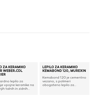
LO ZA KERAMIKO
LEPILO ZA KERAMIKO
R WEBER.COL
KEMABOND 120, MUREXIN
IER
Kemabond 120 je cementno
ardno lepilo za
vezano, s polimeri
nje vpojne keramike na
obogateno lepilo za
jih talnih in zidnih
polaganje ploščic v sloj
inah.Primerno za
debeline 3 - 5 mm. Za
nje vpojnih keramičnih
zunanje in notranje lepljenje
c, klinkerja, naravnega
keramičnih ploščic, mozaika,
etnega kamna manjših
na talnih in stenskih
ij, na notranjih zidnih
površinah.Prednosti:Povečana