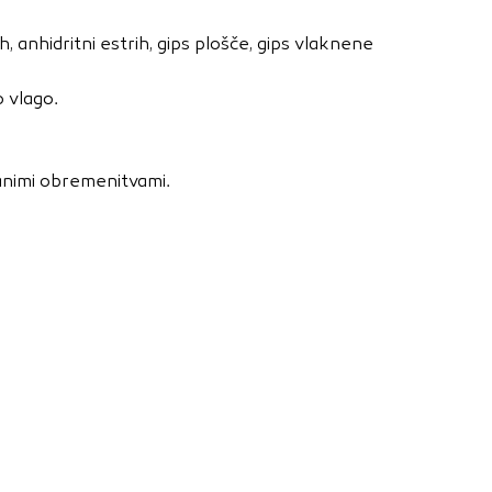
nje ustreznih oglasov
 brskalnika in
, anhidritni estrih, gips plošče, gips vlaknene
 spletnega
 vlago.
DOVOLI VSE
čanimi obremenitvami.