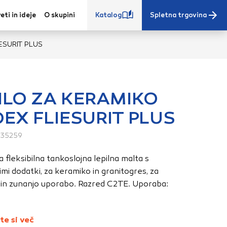
eti in ideje
O skupini
Katalog
Spletna trgovina
ESURIT PLUS
ILO ZA KERAMIKO
EX FLIESURIT PLUS
e iz vašega
s, vaše nastavitve,
135259
ovanji. Te
a fleksibilna tankoslojna lepilna malta s
 zagotovijo bolj
mi dodatki, za keramiko in granitogres, za
ete. Klikajte
 in zunanjo uporabo. Razred C2TE. Uporaba:
stavitve. Blokiranje
toritve.
Več
te si več