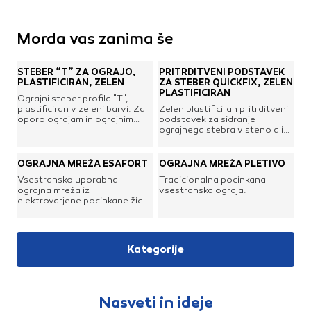
Morda vas zanima še
STEBER “T” ZA OGRAJO,
PRITRDITVENI PODSTAVEK
PLASTIFICIRAN, ZELEN
ZA STEBER QUICKFIX, ZELEN
PLASTIFICIRAN
Ograjni steber profila "T",
plastificiran v zeleni barvi. Za
Zelen plastificiran pritrditveni
oporo ograjam in ograjnim
podstavek za sidranje
mrežam.
ograjnega stebra v steno ali
tla.
OGRAJNA MREŽA ESAFORT
OGRAJNA MREŽA PLETIVO
Vsestransko uporabna
Tradicionalna pocinkana
ograjna mreža iz
vsestranska ograja.
elektrovarjene pocinkane žice.
Primerna za postavljanje
ograd v bivalnem okolju,
gojenje živali, poljedelstvu, ...
Kategorije
Nasveti in ideje