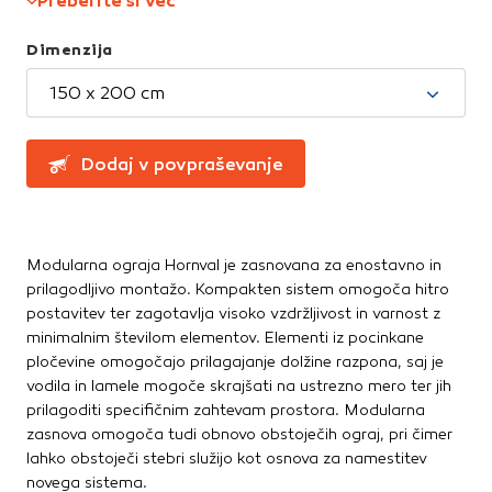
Preberite si več
Te piškotke nastavijo naši oglaševalski partnerji.
Partnerska oglaševalska podjetja jih lahko uporabljajo za
Dimenzija
izdelavo profila vaših interesov, ki ga nato uporabijo za
prikazovanje ustreznih oglasov na drugih spletnih mestih.
150 x 200 cm
Pri delu uporabljajo edinstveno prepoznavanje vašega
brskalnika in naprave. Če zavrnete uporabo teh piškotkov,
ne boste deležni našega ciljnega spletnega oglaševanja.
Dodaj v povpraševanje
Potrdi moje izbire
Modularna ograja Hornval je zasnovana za enostavno in
DOVOLI VSE
prilagodljivo montažo. Kompakten sistem omogoča hitro
postavitev ter zagotavlja visoko vzdržljivost in varnost z
minimalnim številom elementov. Elementi iz pocinkane
pločevine omogočajo prilagajanje dolžine razpona, saj je
vodila in lamele mogoče skrajšati na ustrezno mero ter jih
prilagoditi specifičnim zahtevam prostora. Modularna
zasnova omogoča tudi obnovo obstoječih ograj, pri čimer
lahko obstoječi stebri služijo kot osnova za namestitev
novega sistema.