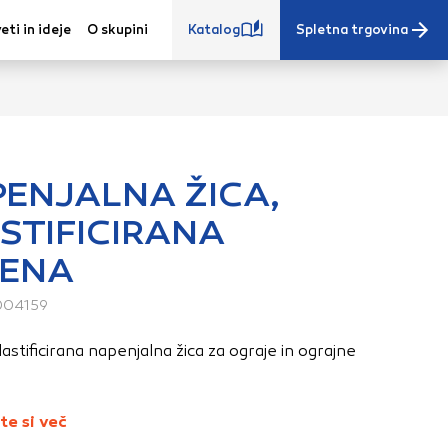
eti in ideje
O skupini
Katalog
Spletna trgovina
ENJALNA ŽICA,
STIFICIRANA
e iz vašega
LENA
s, vaše nastavitve,
ovanji. Te
004159
 zagotovijo bolj
ete. Klikajte
astificirana napenjalna žica za ograje in ograjne
stavitve. Blokiranje
toritve.
Več
te si več