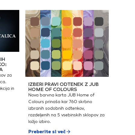
IH
KO:
A
kov za
ica.
IZBERI PRAVI ODTENEK Z JUB
kcija in
HOME OF COLOURS
Nova barvna karta JUB Home of
Colours prinaša kar 760 skrbno
izbranih sodobnih odtenkov,
razdeljenih na 5 vsebinskih sklopov za
lažjo izbiro.
Preberite si več