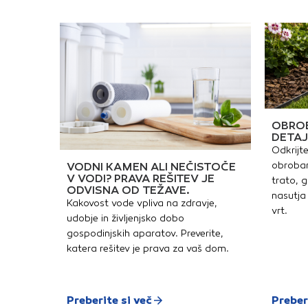
OBROB
DETAJ
Odkrijte
obrobam
VODNI KAMEN ALI NEČISTOČE
V VODI? PRAVA REŠITEV JE
trato, g
ODVISNA OD TEŽAVE.
nasutja 
Kakovost vode vpliva na zdravje,
vrt.
udobje in življenjsko dobo
gospodinjskih aparatov. Preverite,
katera rešitev je prava za vaš dom.
Preberite si več
Preber