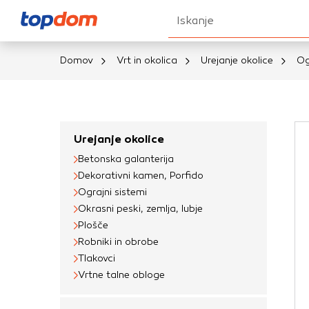
Iskanje
Domov
Vrt in okolica
Urejanje okolice
Og
Nastavitve piškot
Vaša zasebnost
Urejanje okolice
Betonska galanterija
Ko obiščete katero k
Dekorativni kamen, Porfido
brskalnika, večinoma 
Ograjni sistemi
vašo napravo ali pa s
Okrasni peski, zemlja, lubje
informacije običajno
Plošče
prilagojeno spletno 
Robniki in obrobe
različna imena katego
Tlakovci
določenih vrst piško
Vrtne talne obloge
informacij