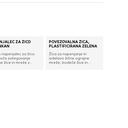
nje ustreznih oglasov
 brskalnika in
 spletnega
NJALEC ZA ŽICO
POVEZOVALNA ŽICA,
DOVOLI VSE
NKAN
PLASTIFICIRANA ZELENA
 napenjalec za žico.
Žica za napenjanje in
ča zategovanje
izdelavo žične ograjne
e žice in mreže z
mreže, bodeče žice in
anjem zaskočnega
podobno. Primerna je za
s ključem ali ragljo.
povezovanje in
zategovanje. Izdelana je iz
pocinkanega jekla in
plastificirana v zeleni
barvi.Debelina: 1,10 / 1,60
mmDolžina: 100 mMaterial:
pocinkano jekloBarva:
zelena RAL 6005Prevleka:
PVC