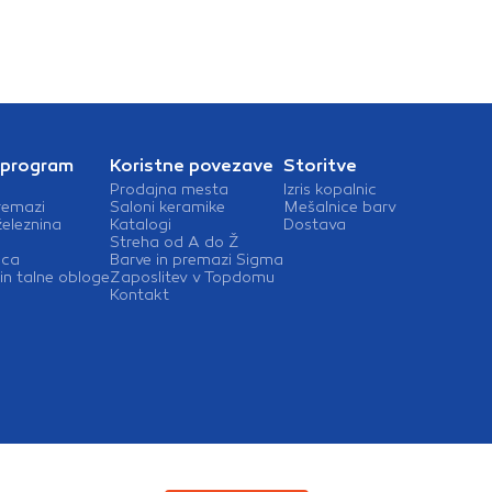
 program
Koristne povezave
Storitve
Prodajna mesta
Izris kopalnic
remazi
Saloni keramike
Mešalnice barv
železnina
Katalogi
Dostava
Streha od A do Ž
ica
Barve in premazi Sigma
in talne obloge
Zaposlitev v Topdomu
Kontakt