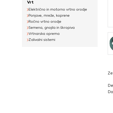
Vrt
Obvezni piškotki
Električno in motorno vrtno orodje
Ti piškotki so nujni 
Ponjave, mreže, koprene
Običajno so nastavlje
Ročno vrtno orodje
nastavitev zasebnosti
Semena, gnojila in škropiva
blokira te piškotke 
Vrtnarska oprema
delovali.
Zalivalni sistemi
Piškotki za učinkov
S temi piškotki štej
delovanja našega spl
Ze
priljubljena, in opaz
zbirajo, so združeni
De
obiskali naše spletn
Do
Piškotki za ciljno 
Te piškotke nastavijo