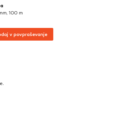
Vedno aktivni
ja
6 mm, 100 m
oče izklopiti.
ahtev, na primer
v, da brskalnik
daj v povpraševanje
ga mesta ne bodo
učinkovitost
 in najmanj
e.
i, ki jih piškotki
eli, kdaj ste
a jih lahko