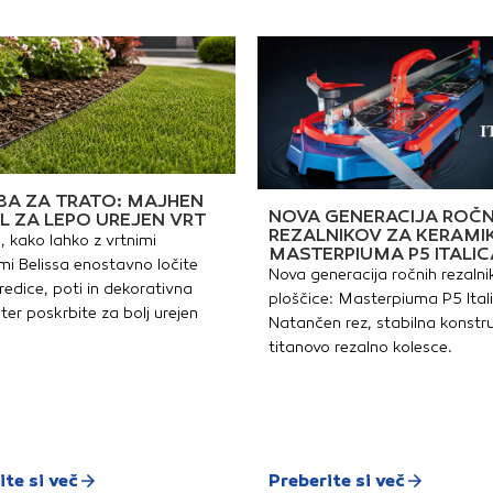
A ZA TRATO: MAJHEN
NOVA GENERACIJA ROČN
L ZA LEPO UREJEN VRT
REZALNIKOV ZA KERAMI
, kako lahko z vrtnimi
MASTERPIUMA P5 ITALIC
i Belissa enostavno ločite
Nova generacija ročnih rezalni
redice, poti in dekorativna
ploščice: Masterpiuma P5 Ital
ter poskrbite za bolj urejen
Natančen rez, stabilna konstru
titanovo rezalno kolesce.
ite si več
Preberite si več