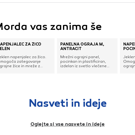
vo profila vaših interesov, ki ga nato uporabijo za prikazova
estih. Pri delu uporabljajo edinstveno prepoznavanje vašega
e uporabo teh piškotkov, ne boste deležni našega ciljnega
orda vas zanima še
APENJALEC ZA ŽICO
PANELNA OGRAJA M,
NAPE
e
ELEN
ANTRACIT
POCI
eklen napenjalec za žico.
Mrežni ograjni panel,
Jeklen
mogoča zategovanje
pocinkan in plastificiran,
Omogo
grajne žice in mreže z
izdelan iz svetlo vlečene
ograjn
bračanjem zaskočnega
jeklene žice.
obrač
ijaka s ključem ali ragljo.
vijaka 
Nasveti in ideje
Oglejte si vse nasvete in ideje