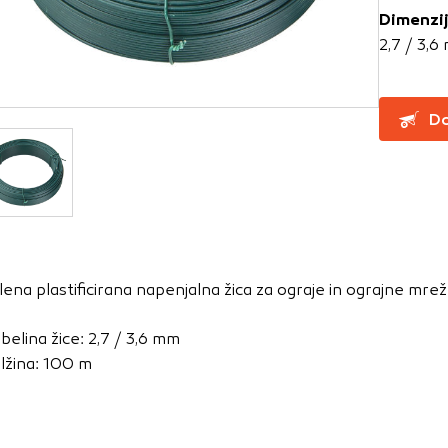
Dimenzi
2,7 / 3,
za delovanje spletnega mesta, zato jih v naših sistemih ni mog
ni samo kot odziv na vaša dejanja, ki vodijo do storitvenih z
, prijava ali izpolnjevanje obrazcev. Na voljo imate nastavite
Do
ali vas opozori na njih. V tem primeru nekateri deli spletne
itost delovanja
emo obiske in izvor prometa, da lahko merimo in izboljšamo 
etnega mesta. Z njimi prepoznamo, katera mesta so najbolj
lena plastificirana napenjalna žica za ograje in ograjne mrež
ujemo, kako se obiskovalci pomikajo po spletnem mestu. Podatk
 in anonimni. Če uporabo teh piškotkov zavrnete, ne bomo ved
belina žice: 2,7 / 3,6 mm
o mesto.
lžina: 100 m
usmerjenost
 naši oglaševalski partnerji. Partnerska oglaševalska podjetj