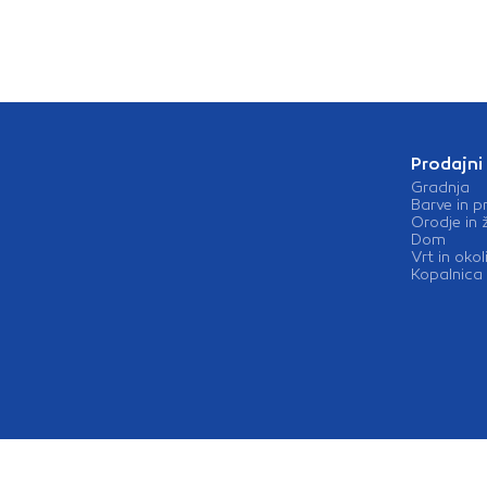
Prodajni
Gradnja
Barve in p
Orodje in 
Dom
Vrt in okol
Kopalnica 