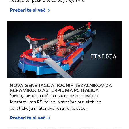
nasutja ter poskrbite za bolj urejen vrt.
Preberite si več
NOVA GENERACIJA ROČNIH REZALNIKOV ZA
KERAMIKO: MASTERPIUMA P5 ITALICA
Nova generacija ročnih rezalnikov za ploščice:
Masterpiuma P5 Italica. Natančen rez, stabilna
konstrukcija in titanovo rezalno kolesce.
Preberite si več