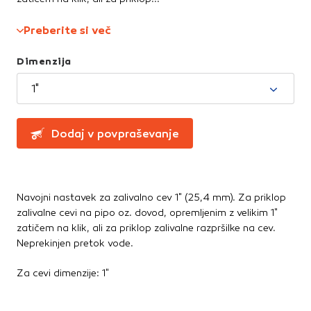
Te piškotke nastavijo naši oglaševalski partnerji.
Partnerska oglaševalska podjetja jih lahko uporabljajo za
Preberite si več
izdelavo profila vaših interesov, ki ga nato uporabijo za
prikazovanje ustreznih oglasov na drugih spletnih mestih.
Dimenzija
Pri delu uporabljajo edinstveno prepoznavanje vašega
brskalnika in naprave. Če zavrnete uporabo teh piškotkov,
1"
ne boste deležni našega ciljnega spletnega oglaševanja.
Dodaj v povpraševanje
Potrdi moje izbire
DOVOLI VSE
Navojni nastavek za zalivalno cev 1" (25,4 mm). Za priklop
zalivalne cevi na pipo oz. dovod, opremljenim z velikim 1"
zatičem na klik, ali za priklop zalivalne razpršilke na cev.
Neprekinjen pretok vode.
Za cevi dimenzije: 1"