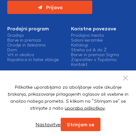
Prijava
Prodajni program
Koristne povezave
Gradnja
Prodajna mesta
Barve in premazi
Saloni keramike
Orodje in železnina
Katalogi
Dom
Streha od A do Ž
Vrt in okolica
Barve in premazi Sigma
Kopalnica in talne obloge
Zaposlitev v Topdomu
Kontakt
Storitve
Izris kopalnic
Piškotke uporabljamo za izboljšanje vaše izkušnje
Mešalnice barv
Dostava
brskanja, prikazovanje prilagojenih oglasov ali vsebine in
analizo našega prometa. S klikom na “Strinjam se” se
strinjate z našo
uporabo piškotkov
.
Copyright © 2026. Topdom d.o.o. Vse pravice pridržane.
Pravno obvestilo
Notranja prijava
Zasebnost in piškotki
Nastavitve
Strinjam se