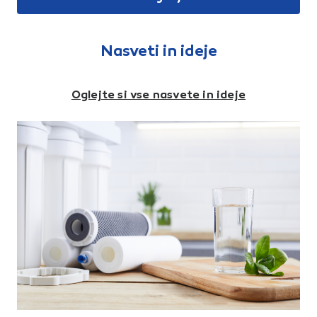
enakomerno porazdelitev
zalivalno cev. Barva: krom
vode po površinah.Kot
Dimenzije (Š x G x V): 5,5 x
zalivanja od 15° do
14,5 x 12 cm Teža: 0,7 kg
360°Površina zalivanja do
Priključek: 1/2"
450 m2Največji pretok vode
Nasveti in ideje
15 l/minNajnižji tlak 2
baraNajvišji tlak 4 bari
Oglejte si vse nasvete in ideje