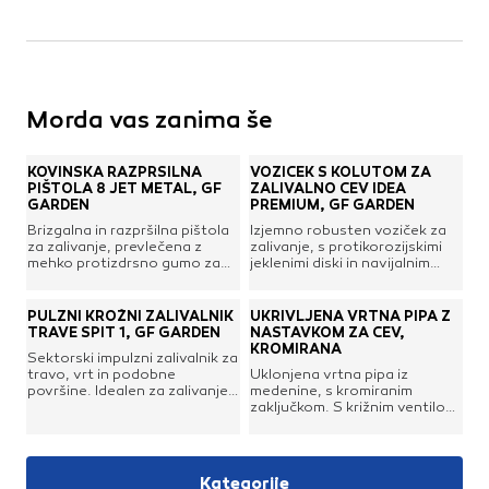
Morda vas zanima še
KOVINSKA RAZPRŠILNA
VOZIČEK S KOLUTOM ZA
PIŠTOLA 8 JET METAL, GF
ZALIVALNO CEV IDEA
GARDEN
PREMIUM, GF GARDEN
Brizgalna in razpršilna pištola
Izjemno robusten voziček za
za zalivanje, prevlečena z
zalivanje, s protikorozijskimi
mehko protizdrsno gumo za
jeklenimi diski in navijalnim
zanesljiv oprijem. Omogoča
bobnom za zalivalno cev,
izbiro 8 različnih načinov curka
kolesci na jekleni osi, izvlečnim
vode, s preprostim vrtenjem
teleskopskim ročajem z
PULZNI KROŽNI ZALIVALNIK
UKRIVLJENA VRTNA PIPA Z
sprednjega obroča. Zadnja
mehkim oprijemom Soft
TRAVE SPIT 1, GF GARDEN
NASTAVKOM ZA CEV,
nastavljiva ročica in ventil
Touch. Priložena sta tudi dva
KROMIRANA
Sektorski impulzni zalivalnik za
regulirata jakost pršenja ali
navojna nastavka za zalivalno
travo, vrt in podobne
Uklonjena vrtna pipa iz
popolno zaporo vodnega
cev s priključkom na
površine. Idealen za zalivanje
medenine, s kromiranim
curka.8 načinov
klik.Kapaciteta navijalnega
in namakanje večjih površin.
zaključkom. S križnim ventilom
pršenja.Največji pretok vode:
bobna:do 60 m cevi premera
Opremljen s konico, ki
za odpiranje vode in priročnim
10 l/min pri 4 bar
1/2"do 50 m cevi premera
omogoča enostavno
zavihkom za obešanje vedra
5/8"do 40 m cevi premera
pritrditev v tla. S krožnim
med natakanjem. V kompletu z
3/4"
načinom brizganja omogoča
narebrenim nastavkom za
Kategorije