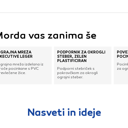
vo profila vaših interesov, ki ga nato uporabijo za prikazova
estih. Pri delu uporabljajo edinstveno prepoznavanje vašega
e uporabo teh piškotkov, ne boste deležni našega ciljnega
orda vas zanima še
e
GRAJNA MREŽA
PODPORNIK ZA OKROGLI
POVE
XECUTIVE LEGER
STEBER, ZELEN
POCI
PLASTIFICIRAN
grajna mreža izdelana iz
Pocin
roče pocinkane s PVC
Podporni stebriček s
za ogr
revlečene žice.
pokrovčkom za okrogli
ograjni steber.
Nasveti in ideje