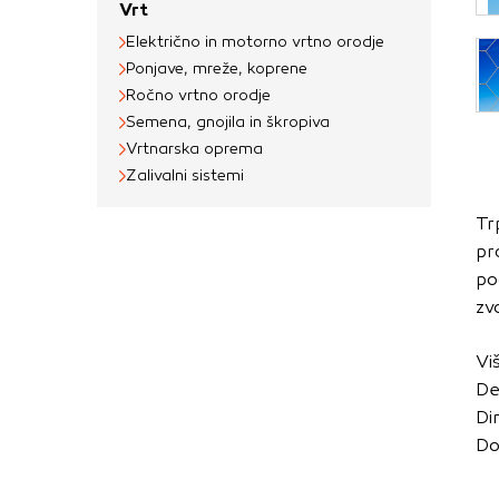
Vrt
Obvezni piškotki
Električno in motorno vrtno orodje
Ti piškotki so nujni 
Ponjave, mreže, koprene
Običajno so nastavlje
Ročno vrtno orodje
nastavitev zasebnosti
Semena, gnojila in škropiva
blokira te piškotke 
Vrtnarska oprema
delovali.
Zalivalni sistemi
Piškotki za učinkov
Tr
pr
S temi piškotki štej
po
delovanja našega spl
zv
priljubljena, in opaz
zbirajo, so združeni
Vi
obiskali naše spletn
De
Di
Piškotki za ciljno 
Do
Te piškotke nastavijo