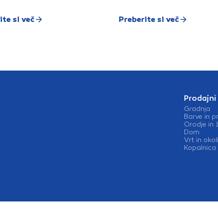
ite si več
Preberite si več
Prodajni
Gradnja
Barve in p
Orodje in 
Dom
Vrt in okol
Kopalnica 