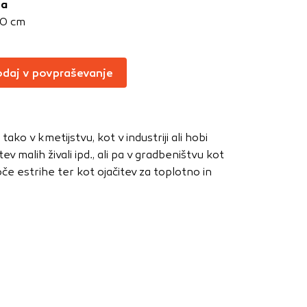
ja
Vedno aktivni
00 cm
oče izklopiti.
ahtev, na primer
daj v povpraševanje
v, da brskalnik
ga mesta ne bodo
o v kmetijstvu, kot v industriji ali hobi
v malih živali ipd., ali pa v gradbeništvu kot
učinkovitost
če estrihe ter kot ojačitev za toplotno in
 in najmanj
i, ki jih piškotki
eli, kdaj ste
a jih lahko