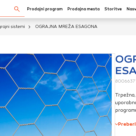
Prodajni program
Prodajna mesta
Storitve
Nasv
Išči...
rajni sistemi
OGRAJNA MREŽA ESAGONA
kov
OG
ES
oli spletno mesto, mesto lahko shrani ali pridobi informacij
v obliki piškotkov. Te informacije se lahko navezujejo na va
80066371
krbijo, da vaše spletno mesto deluje v skladu z vašimi pričak
Trpežna,
 ne razkrivajo neposredno vaše identitete, vendar vam lahko
uporabna 
uporabniško izkušnjo. Nekatere vrste piškotkov lahko zavrn
programu.
rij, da si ogledate več informacij in spremenite privzete na
tkov vpliva na vašo uporabo tega spletnega mesta in naše s
Preberi