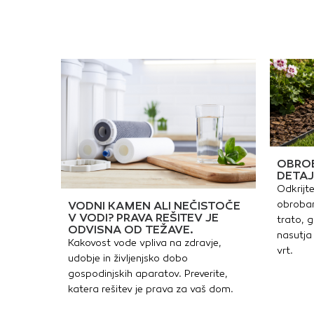
OBROB
DETAJ
Odkrijte
obrobam
VODNI KAMEN ALI NEČISTOČE
V VODI? PRAVA REŠITEV JE
trato, g
ODVISNA OD TEŽAVE.
nasutja 
Kakovost vode vpliva na zdravje,
vrt.
udobje in življenjsko dobo
gospodinjskih aparatov. Preverite,
katera rešitev je prava za vaš dom.