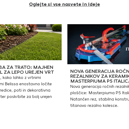
Oglejte si vse nasvete in ideje
A ZA TRATO: MAJHEN
NOVA GENERACIJA ROČN
L ZA LEPO UREJEN VRT
REZALNIKOV ZA KERAMI
, kako lahko z vrtnimi
MASTERPIUMA P5 ITALIC
i Belissa enostavno ločite
Nova generacija ročnih rezalni
redice, poti in dekorativna
ploščice: Masterpiuma P5 Ital
ter poskrbite za bolj urejen
Natančen rez, stabilna konstru
titanovo rezalno kolesce.