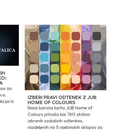
IH
KO:
A
kov za
ica.
IZBERI PRAVI ODTENEK Z JUB
kcija in
HOME OF COLOURS
Nova barvna karta JUB Home of
Colours prinaša kar 760 skrbno
izbranih sodobnih odtenkov,
razdeljenih na 5 vsebinskih sklopov za