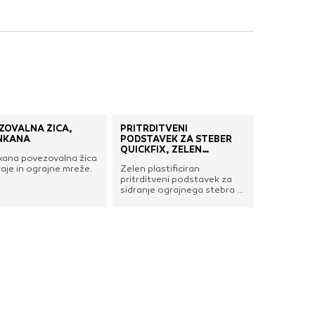
nje ustreznih oglasov
 brskalnika in
 spletnega
DOVOLI VSE
ZOVALNA ŽICA,
PRITRDITVENI
NKANA
PODSTAVEK ZA STEBER
QUICKFIX, ZELEN
kana povezovalna žica
PLASTIFICIRAN
aje in ograjne mreže.
Zelen plastificiran
pritrditveni podstavek za
sidranje ograjnega stebra v
steno ali tla.