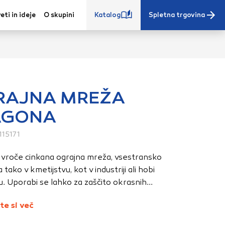
eti in ideje
O skupini
Katalog
Spletna trgovina
RAJNA MREŽA
AGONA
e iz vašega
s, vaše nastavitve,
15171
ovanji. Te
 vroče cinkana ograjna mreža, vsestransko
 zagotovijo bolj
tako v kmetijstvu, kot v industriji ali hobi
ete. Klikajte
 Uporabi se lahko za zaščito okrasnih...
stavitve. Blokiranje
toritve.
Več
te si več