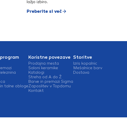
lažjo izbiro.
Preberite si več
 program
Koristne povezave
Storitve
Prodajna mesta
Izris kopalnic
remazi
Saloni keramike
Mešalnice barv
železnina
Katalogi
Dostava
Streha od A do Ž
ica
Barve in premazi Sigma
in talne obloge
Zaposlitev v Topdomu
Kontakt