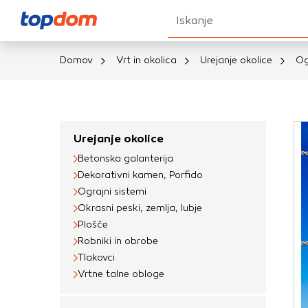
Iskanje
Domov
Vrt in okolica
Urejanje okolice
Og
Nastavitve piškot
Vaša zasebnost
Urejanje okolice
Betonska galanterija
Ko obiščete katero k
Dekorativni kamen, Porfido
brskalnika, večinoma 
Ograjni sistemi
vašo napravo ali pa s
Okrasni peski, zemlja, lubje
informacije običajno
Plošče
prilagojeno spletno 
Robniki in obrobe
različna imena katego
Tlakovci
določenih vrst piško
Vrtne talne obloge
informacij