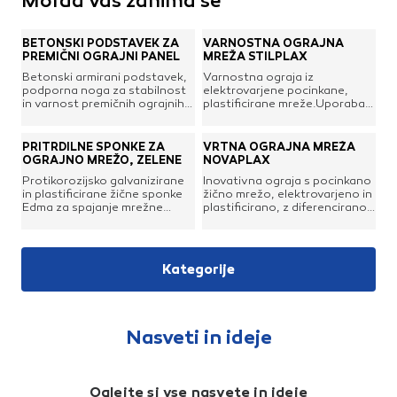
Morda vas zanima še
BETONSKI PODSTAVEK ZA
VARNOSTNA OGRAJNA
PREMIČNI OGRAJNI PANEL
MREŽA STILPLAX
Betonski armirani podstavek,
Varnostna ograja iz
podporna noga za stabilnost
elektrovarjene pocinkane,
in varnost premičnih ograjnih
plastificirane mreže.Uporaba:
mrežnih panelov.
bivalno in industrijsko okolje,
na površinah, ki so namenjene
športu.
PRITRDILNE SPONKE ZA
VRTNA OGRAJNA MREŽA
OGRAJNO MREŽO, ZELENE
NOVAPLAX
Protikorozijsko galvanizirane
Inovativna ograja s pocinkano
in plastificirane žične sponke
žično mrežo, elektrovarjeno in
Edma za spajanje mrežne
plastificirano, z diferencirano
ograje na napenjalno žico in
mrežico. Navpične in
podobno. Primerne za
vodoravne žice varjene mreže
nabojnik spenjalnih klešč za
so iz pocinkanega jekla.
ograje.Debelina žice: 2
Laminacija je pridobljena z
Kategorije
mmUpornost žice: 450 - 600
ekskluzivnim postopkom
N/mm²Barva: zelena RAL
sintranja Galvaplax Process, ki
6005Pakiranje: 1000 kos
ga je razvila Cavatorta.
Uporaba je namenjena
predvsem ograjevanju
Nasveti in ideje
stanovanjskih in industrijskih
površin.
Oglejte si vse nasvete in ideje