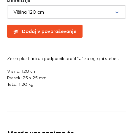
Dimenzija
Te piškotke nastavijo naši oglaševalski partnerji.
Partnerska oglaševalska podjetja jih lahko uporabljajo za
Višina 120 cm
izdelavo profila vaših interesov, ki ga nato uporabijo za
prikazovanje ustreznih oglasov na drugih spletnih mestih.
Pri delu uporabljajo edinstveno prepoznavanje vašega
Dodaj v povpraševanje
brskalnika in naprave. Če zavrnete uporabo teh piškotkov,
ne boste deležni našega ciljnega spletnega oglaševanja.
Zelen plastificiran podpornik profil "U" za ograjni steber.
Potrdi moje izbire
Višina: 120 cm
DOVOLI VSE
Presek: 25 x 25 mm
Teža: 1,20 kg