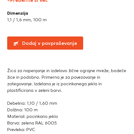
Preberite si več
Te piškotke nastavijo naši oglaševalski partnerji.
Partnerska oglaševalska podjetja jih lahko uporabljajo za
Dimenzija
izdelavo profila vaših interesov, ki ga nato uporabijo za
1,1 / 1,6 mm, 100 m
prikazovanje ustreznih oglasov na drugih spletnih mestih.
Pri delu uporabljajo edinstveno prepoznavanje vašega
brskalnika in naprave. Če zavrnete uporabo teh piškotkov,
ne boste deležni našega ciljnega spletnega oglaševanja.
Dodaj v povpraševanje
Potrdi moje izbire
Žica za napenjanje in izdelavo žične ograjne mreže, bodeče
DOVOLI VSE
žice in podobno. Primerna je za povezovanje in
zategovanje. Izdelana je iz pocinkanega jekla in
plastificirana v zeleni barvi.
Debelina: 1,10 / 1,60 mm
Dolžina: 100 m
Material: pocinkano jeklo
Barva: zelena RAL 6005
Prevleka: PVC