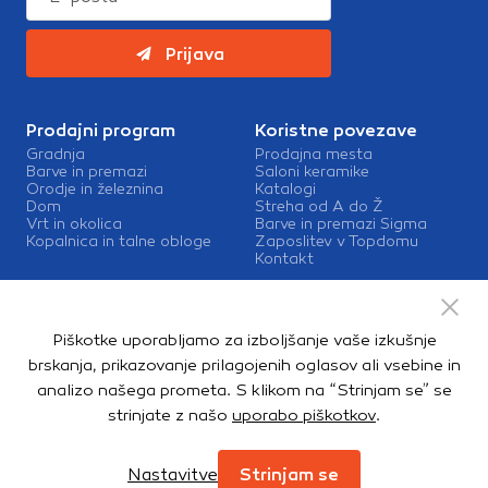
Prijava
Prodajni program
Koristne povezave
Gradnja
Prodajna mesta
Barve in premazi
Saloni keramike
Orodje in železnina
Katalogi
Dom
Streha od A do Ž
Vrt in okolica
Barve in premazi Sigma
Kopalnica in talne obloge
Zaposlitev v Topdomu
Kontakt
Storitve
Izris kopalnic
Piškotke uporabljamo za izboljšanje vaše izkušnje
Mešalnice barv
Dostava
brskanja, prikazovanje prilagojenih oglasov ali vsebine in
analizo našega prometa. S klikom na “Strinjam se” se
strinjate z našo
uporabo piškotkov
.
Copyright © 2026. Topdom d.o.o. Vse pravice pridržane.
Pravno obvestilo
Notranja prijava
Zasebnost in piškotki
Nastavitve
Strinjam se