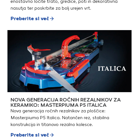
enostavno ločite trato, gredice, poti in dekorativna
nasutja ter poskrbite za bolj urejen vrt.
Preberite si več
NOVA GENERACIJA ROČNIH REZALNIKOV ZA
KERAMIKO: MASTERPIUMA P5 ITALICA
Nova generacija ročnih rezalnikov za ploščice:
Masterpiuma P5 Italica. Natančen rez, stabilna
konstrukcija in titanovo rezalno kolesce.
Preberite si več