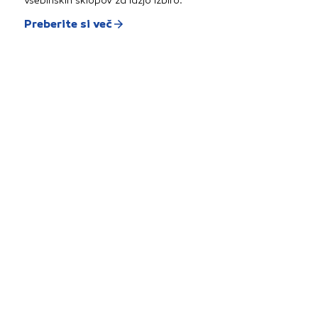
vsebinskih sklopov za lažjo izbiro.
Preberite si več