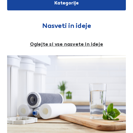
z aluminijastim ročajem
Kategorije
Raimondi 197 ali
197SC.Debelina gobe: 30
mmDimenzija gobe: 130 x 420
mm
Nasveti in ideje
Oglejte si vse nasvete in ideje