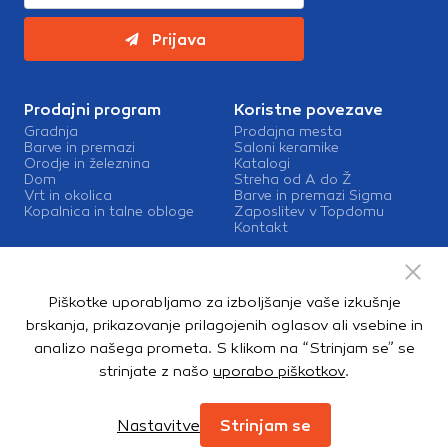
Prijava
Prodajni program
Koristne povezave
Gradnja
Prodajna mesta
Barve in premazi
Saloni keramike
Orodje in železnina
Katalogi
Dom
Streha od A do Ž
Vrt in okolica
Barve in premazi Sigma
Kopalnica in talne obloge
Zaposlitev v Topdomu
Kontakt
Storitve
Izris kopalnic
Piškotke uporabljamo za izboljšanje vaše izkušnje
Mešalnice barv
Dostava
brskanja, prikazovanje prilagojenih oglasov ali vsebine in
analizo našega prometa. S klikom na “Strinjam se” se
strinjate z našo
uporabo piškotkov
.
Copyright © 2026. Topdom d.o.o. Vse pravice pridržane.
Pravno obvestilo
Notranja prijava
Zasebnost in piškotki
Nastavitve
Strinjam se