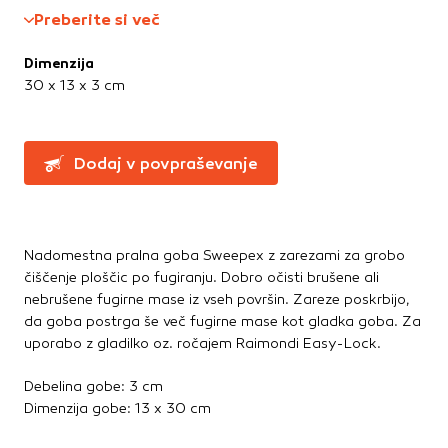
Te piškotke nastavijo naši oglaševalski partnerji.
Straniščne školjke, WC deske
Preberite si več
Partnerska oglaševalska podjetja jih lahko uporabljajo za
Umivalniki
izdelavo profila vaših interesov, ki ga nato uporabijo za
Dimenzija
prikazovanje ustreznih oglasov na drugih spletnih mestih.
30 x 13 x 3 cm
Talne obloge
Pri delu uporabljajo edinstveno prepoznavanje vašega
brskalnika in naprave. Če zavrnete uporabo teh piškotkov,
Dodatki in pribor
ne boste deležni našega ciljnega spletnega oglaševanja.
Laminati
Dodaj v povpraševanje
Vinili
Potrdi moje izbire
DOVOLI VSE
Nadomestna pralna goba Sweepex z zarezami za grobo
čiščenje ploščic po fugiranju. Dobro očisti brušene ali
nebrušene fugirne mase iz vseh površin. Zareze poskrbijo,
da goba postrga še več fugirne mase kot gladka goba. Za
uporabo z gladilko oz. ročajem Raimondi Easy-Lock.
Debelina gobe: 3 cm
Dimenzija gobe: 13 x 30 cm