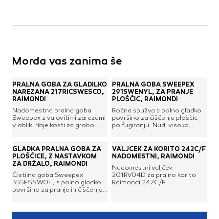
Morda vas zanima še
PRALNA GOBA ZA GLADILKO
PRALNA GOBA SWEEPEX
NAREZANA 217RICSWESCO,
291SWENYL, ZA PRANJE
RAIMONDI
PLOŠČIC, RAIMONDI
Nadomestna pralna goba
Ročna spužva s polno gladko
Sweepex z valovitimi zarezami
površino za čiščenje ploščic
v obliki ribje kosti za grobo
po fugiranju. Nudi visoko
čiščenje ploščic po fugiranju.
vpojnost ter zanesljivo očisti
Nudi dodatno vpojnost zaradi
brušene ali nebrušene fugirne
zarez in dobro očisti brušene
mase iz vseh
GLADKA PRALNA GOBA ZA
VALJČEK ZA KORITO 242C/F
ali nebrušene fugirne mase iz
površin.Dimenzija gobe: 160 x
PLOŠČICE, Z NASTAVKOM
NADOMESTNI, RAIMONDI
vseh površin. Zareze
120 x 70 mm
ZA DRŽALO, RAIMONDI
Nadomestni valjček
poskrbijo, da goba postrga še
Čistilna goba Sweepex
201RV04D za pralno korito
več fugirne mase kot gladka
355FSSWOH, s polno gladko
Raimondi 242C/F.
goba. Za uporabo z gladilko
površino za pranje in čiščenje
oz. ročajem Raimondi Easy-
ploščic po fugiranju. Dobro
Lock.
očisti fugirne mase iz vseh
površin. Primerna za uporabo