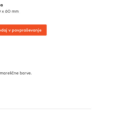
Vedno aktivni
ja
0 x 60 mm
oče izklopiti.
ahtev, na primer
v, da brskalnik
daj v povpraševanje
ga mesta ne bodo
učinkovitost
 in najmanj
 marelične barve.
i, ki jih piškotki
eli, kdaj ste
a jih lahko