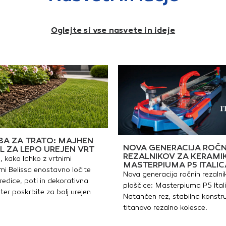
Oglejte si vse nasvete in ideje
A ZA TRATO: MAJHEN
NOVA GENERACIJA ROČN
L ZA LEPO UREJEN VRT
REZALNIKOV ZA KERAMI
, kako lahko z vrtnimi
MASTERPIUMA P5 ITALIC
i Belissa enostavno ločite
Nova generacija ročnih rezalni
redice, poti in dekorativna
ploščice: Masterpiuma P5 Ital
ter poskrbite za bolj urejen
Natančen rez, stabilna konstru
titanovo rezalno kolesce.