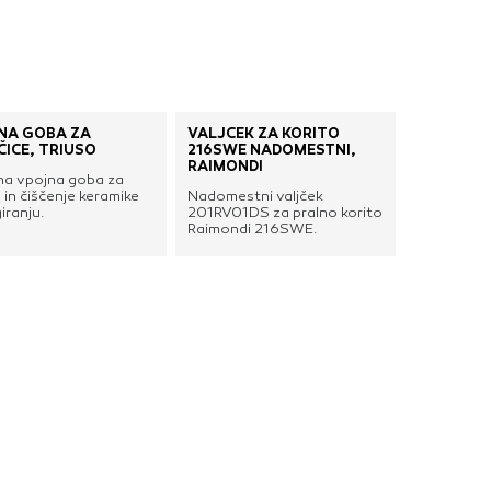
nje ustreznih oglasov
 brskalnika in
 spletnega
NA GOBA ZA
VALJČEK ZA KORITO
ČICE, TRIUSO
216SWE NADOMESTNI,
DOVOLI VSE
RAIMONDI
a vpojna goba za
 in čiščenje keramike
Nadomestni valjček
iranju.
201RV01DS za pralno korito
Raimondi 216SWE.