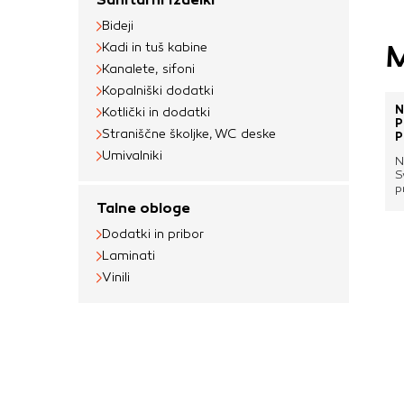
uporabljajo za izdela
Bideji
na drugih spletnih m
M
Kadi in tuš kabine
naprave. Če zavrnet
Kanalete, sifoni
oglaševanja.
Kopalniški dodatki
N
Kotlički in dodatki
P
Straniščne školjke, WC deske
Potrdi moje izbir
P
Umivalniki
N
S
p
d
Talne obloge
p
č
Dodatki in pribor
f
Laminati
f
p
Vinili
m
4