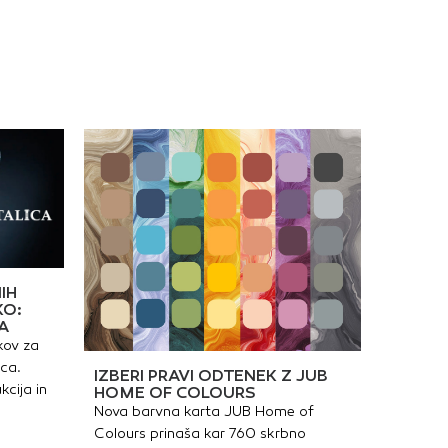
IH
KO:
A
kov za
ica.
IZBERI PRAVI ODTENEK Z JUB
kcija in
HOME OF COLOURS
Nova barvna karta JUB Home of
Colours prinaša kar 760 skrbno