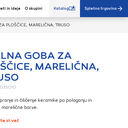
eti in ideje
O skupini
Katalog
Spletna trgovina
A PLOŠČICE, MARELIČNA, TRIUSO
LNA GOBA ZA
ŠČICE, MARELIČNA,
e iz vašega
USO
s, vaše nastavitve,
ovanji. Te
035010
 zagotovijo bolj
ete. Klikajte
ranje in čiščenje keramike po polaganju in
stavitve. Blokiranje
, marelične barve.
toritve.
Več
te si več