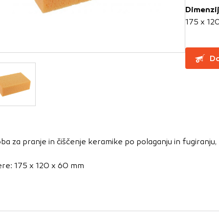
Dimenzi
175 x 12
za delovanje spletnega mesta, zato jih v naših sistemih ni mog
ni samo kot odziv na vaša dejanja, ki vodijo do storitvenih z
, prijava ali izpolnjevanje obrazcev. Na voljo imate nastavite
Do
ali vas opozori na njih. V tem primeru nekateri deli spletne
itost delovanja
emo obiske in izvor prometa, da lahko merimo in izboljšamo 
etnega mesta. Z njimi prepoznamo, katera mesta so najbolj
ba za pranje in čiščenje keramike po polaganju in fugiranju,
ujemo, kako se obiskovalci pomikajo po spletnem mestu. Podatk
 in anonimni. Če uporabo teh piškotkov zavrnete, ne bomo ved
re: 175 x 120 x 60 mm
o mesto.
usmerjenost
 naši oglaševalski partnerji. Partnerska oglaševalska podjetj