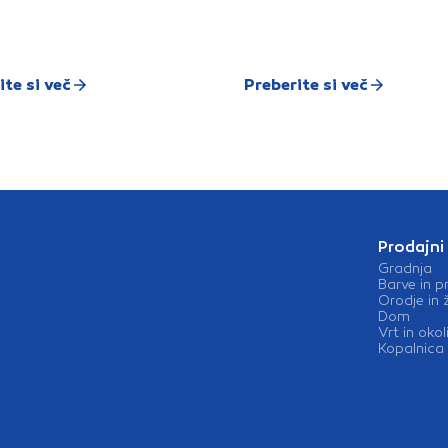
ite si več
Preberite si več
Prodajni
Gradnja
Barve in p
Orodje in 
Dom
Vrt in okol
Kopalnica 