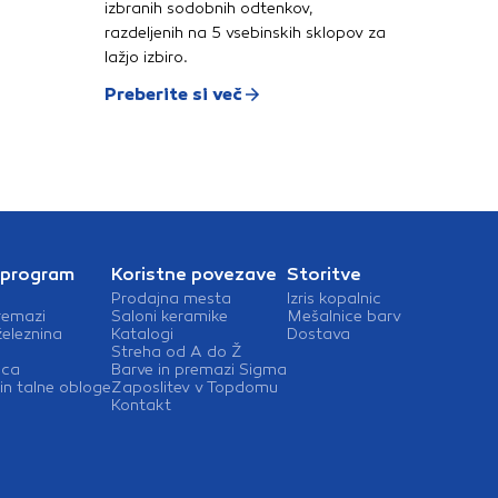
izbranih sodobnih odtenkov,
razdeljenih na 5 vsebinskih sklopov za
lažjo izbiro.
Preberite si več
 program
Koristne povezave
Storitve
Prodajna mesta
Izris kopalnic
remazi
Saloni keramike
Mešalnice barv
železnina
Katalogi
Dostava
Streha od A do Ž
ica
Barve in premazi Sigma
in talne obloge
Zaposlitev v Topdomu
Kontakt