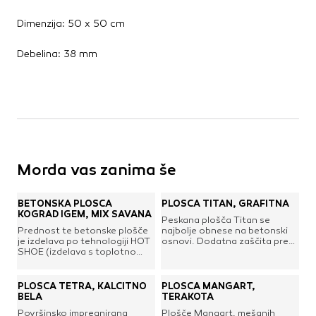
Dimenzija: 50 x 50 cm
Debelina: 38 mm
Morda vas zanima še
BETONSKA PLOŠČA
PLOŠČA TITAN, GRAFITNA
KOGRAD IGEM, MIX SAVANA
Peskana plošča Titan se
Prednost te betonske plošče
najbolje obnese na betonski
je izdelava po tehnologiji HOT
osnovi. Dodatna zaščita pred
SHOE (izdelava s toplotno
vremenskimi vplivi podaljša
obdelavo; ogrevana glava –
njeno življenjsko dobo, lesket
“čevelj” kalupa do 70°C), ki
ob siju svetlobe pa ji vdihne
prinaša:višjo
tudi kanček
PLOŠČA TETRA, KALCITNO
PLOŠČA MANGART,
kakovost,povečano
čarobnosti. Dimenzija: 40 x
BELA
TERAKOTA
obstojnost in intenzivnost
80 cmDebelina: 42 mm
Površinsko impregnirana
Plošče Mangart, mešanih
barv,zaradi enotnejše