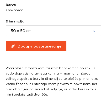
Te piškotke nastavijo naši oglaševalski partnerji.
Barva
Partnerska oglaševalska podjetja jih lahko uporabljajo za
sivo-rdeča
izdelavo profila vaših interesov, ki ga nato uporabijo za
prikazovanje ustreznih oglasov na drugih spletnih mestih.
Dimenzija
Pri delu uporabljajo edinstveno prepoznavanje vašega
brskalnika in naprave. Če zavrnete uporabo teh piškotkov,
50 x 50 cm
ne boste deležni našega ciljnega spletnega oglaševanja.
Dodaj v povpraševanje
Potrdi moje izbire
DOVOLI VSE
Prani plošči z mozaikom različnih barv kamna ob stiku z
vodo daje vtis naravnega kamna – marmorja. Zaradi
velikega spektra barv in dimenzij so te plošče primerne za
vsako fasado in ustrezajo vsem povoznim površinam. Ker
niso občutljive na zmrzal ali soljenje, se lahko brez skrbi z
njimi prekrije tudi dvorišče.