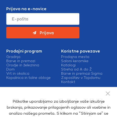
Prijava na e-novice
Prijava
Prodajni program
Koristne povezave
Gradnja
Prodajna mesta
Barve in premazi
Saloni keramike
Orodje in železnina
Katalogi
Dom
Streha od A do Ž
Vrt in okolica
Barve in premazi Sigma
Kopalnica in talne obloge
Zaposlitev v Topdomu
Kontakt
Storitve
Izris kopalnic
Piškotke uporabljamo za izboljšanje vaše izkušnje
Mešalnice barv
Dostava
brskanja, prikazovanje prilagojenih oglasov ali vsebine in
analizo našega prometa. S klikom na “Strinjam se” se