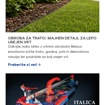
OBROBA ZA TRATO: MAJHEN DETAJL ZA LEPO
UREJEN VRT
Odkrijte, kako lahko z vrtnimi obrobami Belissa
enostavno ločite trato, gredice, poti in dekorativna
nasutja ter poskrbite za bolj urejen vrt.
Preberite si več