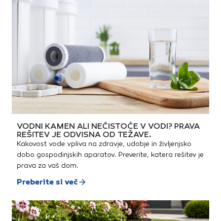
Višina do izliva: 222 mm
Globina do izliva: 154 mm 2
gibljivi priključni cevi G 3/8"
Keramična kartuša Art.:
72574000
VODNI KAMEN ALI NEČISTOČE V VODI? PRAVA
REŠITEV JE ODVISNA OD TEŽAVE.
Kakovost vode vpliva na zdravje, udobje in življenjsko
dobo gospodinjskih aparatov. Preverite, katera rešitev je
prava za vaš dom.
Preberite si več