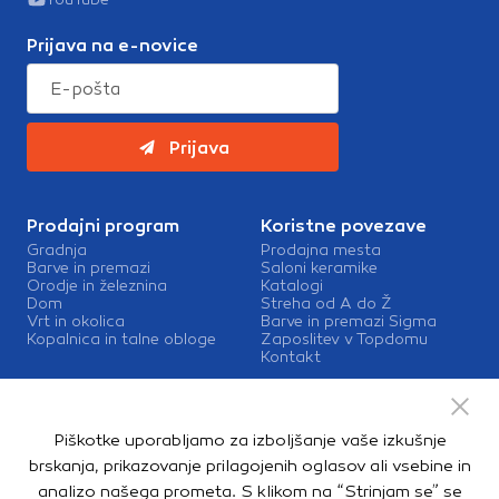
Prijava na e-novice
Prijava
Prodajni program
Koristne povezave
Gradnja
Prodajna mesta
Barve in premazi
Saloni keramike
Orodje in železnina
Katalogi
Dom
Streha od A do Ž
Vrt in okolica
Barve in premazi Sigma
Kopalnica in talne obloge
Zaposlitev v Topdomu
Kontakt
Storitve
Izris kopalnic
Piškotke uporabljamo za izboljšanje vaše izkušnje
Mešalnice barv
Dostava
brskanja, prikazovanje prilagojenih oglasov ali vsebine in
analizo našega prometa. S klikom na “Strinjam se” se