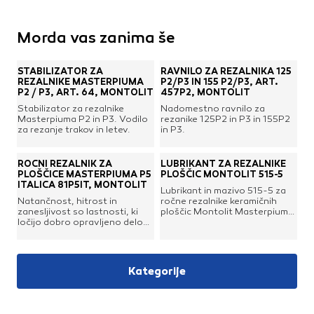
Morda vas zanima še
STABILIZATOR ZA
RAVNILO ZA REZALNIKA 125
REZALNIKE MASTERPIUMA
P2/P3 IN 155 P2/P3, ART.
P2 / P3, ART. 64, MONTOLIT
457P2, MONTOLIT
Stabilizator za rezalnike
Nadomestno ravnilo za
Masterpiuma P2 in P3. Vodilo
rezanike 125P2 in P3 in 155P2
za rezanje trakov in letev.
in P3.
ROČNI REZALNIK ZA
LUBRIKANT ZA REZALNIKE
PLOŠČICE MASTERPIUMA P5
PLOŠČIC MONTOLIT 515-5
ITALICA 81P5IT, MONTOLIT
Lubrikant in mazivo 515-5 za
Natančnost, hitrost in
ročne rezalnike keramičnih
zanesljivost so lastnosti, ki
ploščic Montolit Masterpiuma.
ločijo dobro opravljeno delo
Ampula z oljem se vstavi v
od vrhunske izvedbe. Iz tega
ročaj rezalnika in poskrbi, da je
izhodišča je nastal novi
rezalni mehanizem vedno
Masterpiuma P5 »Italica« –
podmazan.V pakiranju 5
tehnično in oblikovno
ampul.
Kategorije
nadgrajena različica enega
najbolj cenjenih ročnih
rezalnikov za keramične
ploščice med profesionalnimi