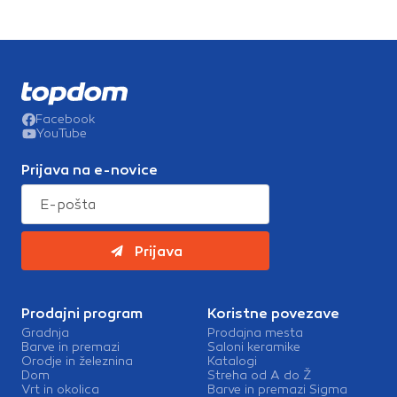
Facebook
YouTube
Prijava na e-novice
Prijava
Prodajni program
Koristne povezave
Gradnja
Prodajna mesta
Barve in premazi
Saloni keramike
Orodje in železnina
Katalogi
Dom
Streha od A do Ž
Vrt in okolica
Barve in premazi Sigma