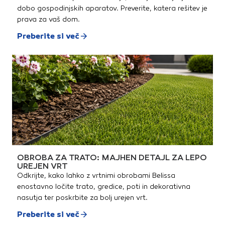
natančnost pri ponavljajočih
dobo gospodinjskih aparatov. Preverite, katera rešitev je
se rezihintegrirana podporna
letev (kontra prislon) pri
prava za vaš dom.
modelih 131 in 161 za natančen
nadzor dolžine reza na obeh
Preberite si več
koncih ploščiceIntegrirani
podstavki ATLAS pri modelih
131 in 161v osnovnem položaju
delujejo kot vzmetno podprti
blažilci za lažje lomljenjev
izvlečenem položaju služijo
kot dodatna opora pri delu z
velikoformatnimi
ploščicamiNova rezalna glava
za gladek pomik in popoln
nadzornastavljivi ležaji po
treh oseh (zgornji, spodnji in
bočni)dinamično prilagajanje
gibom pri zarezovanju in
lomljenjupremični ležaji za
gladek pomik pri različnih
OBROBA ZA TRATO: MAJHEN DETAJL ZA LEPO
debelinah materialanova, še
UREJEN VRT
bolj ergonomska oblika, ki
Odkrijte, kako lahko z vrtnimi obrobami Belissa
ponuja izboljšano oporo pri
lomljenjuindikatorji sile za
enostavno ločite trato, gredice, poti in dekorativna
popolno kontrolo zarezovanja
nasutja ter poskrbite za bolj urejen vrt.
in lomljenjevečja moč in boljša
prilagodljivost pri
Preberite si več
zarezovanjuIzpopolnjeno
titanovo rezalno