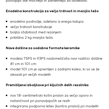
postajajo vse močnejši in zahtevnejši za obdelavo.
Enodelna konstrukcija za večjo trdnost in manjšo težo
enodelno podnožje, izdelano iz enega kalupa
večja trdnost konstrukcije
boljša stabilnost med rezanjem
približno 2 kg manjša teža
Nove dolžine za sodobne formate keramike
modela 75P5 in 93P5 nadomeščata novi različici dolžine
81 cm in 101 cm
model 101 cm je opremljen z zadnjimi kolesi, ki so se že
izkazali pri večjih modelih
Premišljene izboljšave pri ključnih delih rezalnika
nov 18-centimetrski kotni prislon za večjo oporo in
natančnost pri ponavljajočih se rezih
integrirana podporna letev (kontra prislon) pri modelih