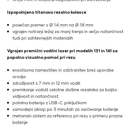
Izpopolnjeno titanovo rezalno kolesce
povečan premer s Ø 14 mm na Ø 18 mm
vgrajen notranji ležaj za manj trenja in večjo natančnost
tudi pri zahtevnejših materialih
Vgrajen premični vodilni laser pri modelih 131 in 161 za
popolno vizualno pomoč pri rezu
enostavna namestitev in odstranitev brez uporabe
orodja
združljivost s 7 mm in 12 mm vodili
premikanje vzdolž celotne dolžine rezalnika za boljšo
vidljivost in natančnost
polnilna baterija z USB-C priključkom
samodejni izklop po 3 minutah za varčevanje baterije
mehanski sistem za referenco pri rezu v primeru prazne
baterije