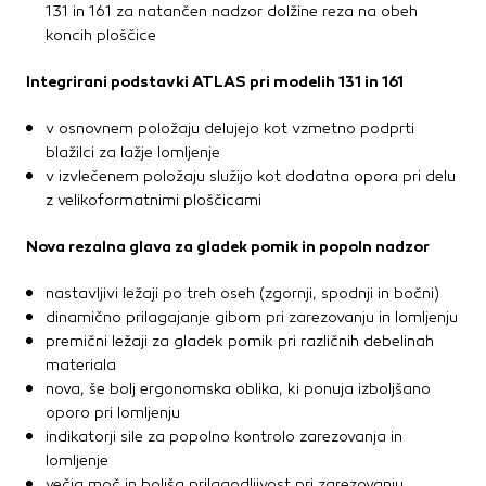
131 in 161 za natančen nadzor dolžine reza na obeh
koncih ploščice
Integrirani podstavki ATLAS pri modelih 131 in 161
v osnovnem položaju delujejo kot vzmetno podprti
blažilci za lažje lomljenje
v izvlečenem položaju služijo kot dodatna opora pri delu
z velikoformatnimi ploščicami
Nova rezalna glava za gladek pomik in popoln nadzor
nastavljivi ležaji po treh oseh (zgornji, spodnji in bočni)
dinamično prilagajanje gibom pri zarezovanju in lomljenju
premični ležaji za gladek pomik pri različnih debelinah
materiala
nova, še bolj ergonomska oblika, ki ponuja izboljšano
oporo pri lomljenju
indikatorji sile za popolno kontrolo zarezovanja in
lomljenje
večja moč in boljša prilagodljivost pri zarezovanju