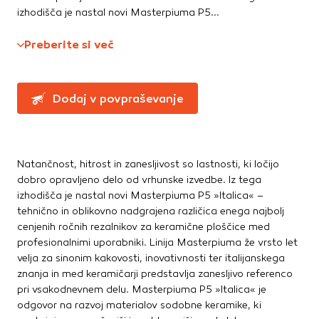
Te piškotke nastavijo naši oglaševalski partnerji.
Straniščne školjke, WC deske
izhodišča je nastal novi Masterpiuma P5...
Partnerska oglaševalska podjetja jih lahko uporabljajo za
Umivalniki
izdelavo profila vaših interesov, ki ga nato uporabijo za
Preberite si več
prikazovanje ustreznih oglasov na drugih spletnih mestih.
Talne obloge
Pri delu uporabljajo edinstveno prepoznavanje vašega
brskalnika in naprave. Če zavrnete uporabo teh piškotkov,
Dodatki in pribor
Dodaj v povpraševanje
ne boste deležni našega ciljnega spletnega oglaševanja.
Laminati
Vinili
Potrdi moje izbire
Natančnost, hitrost in zanesljivost so lastnosti, ki ločijo
DOVOLI VSE
dobro opravljeno delo od vrhunske izvedbe. Iz tega
izhodišča je nastal novi Masterpiuma P5 »Italica« –
tehnično in oblikovno nadgrajena različica enega najbolj
cenjenih ročnih rezalnikov za keramične ploščice med
profesionalnimi uporabniki. Linija Masterpiuma že vrsto let
velja za sinonim kakovosti, inovativnosti ter italijanskega
znanja in med keramičarji predstavlja zanesljivo referenco
pri vsakodnevnem delu. Masterpiuma P5 »Italica« je
odgovor na razvoj materialov sodobne keramike, ki