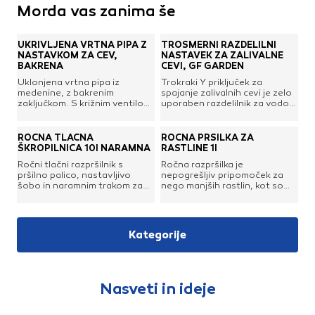
Morda vas zanima še
UKRIVLJENA VRTNA PIPA Z
TROSMERNI RAZDELILNI
NASTAVKOM ZA CEV,
NASTAVEK ZA ZALIVALNE
BAKRENA
CEVI, GF GARDEN
Uklonjena vrtna pipa iz
Trokraki Y priključek za
medenine, z bakrenim
spajanje zalivalnih cevi je zelo
zaključkom. S križnim ventilom
uporaben razdelilnik za vodo.
za odpiranje vode in priročnim
Njegov trojni razcep omogoča
zavihkom za obešanje vedra
hkratni priklop treh cevi ali
med natakanjem. V kompletu z
sistemov za zalivanje,
ROČNA TLAČNA
ROČNA PRŠILKA ZA
narebrenim nastavkom za
opremljenih z zaskočnimi
ŠKROPILNICA 10l NARAMNA
RASTLINE 1l
zalivalno cev. Barva: baker
priključki na klik.
Ročni tlačni razpršilnik s
Ročna razpršilka je
Dimenzije (Š x G x V): 5,5 x
pršilno palico, nastavljivo
nepogrešljiv pripomoček za
14,5 x 12 cm Teža: 0,7 kg
šobo in naramnim trakom za
nego manjših rastlin, kot so
Priključek: 1/2"
nošenje. Deluje na pritisk in je
rože in druge okrasne rastline.
nepogrešljiv pripomoček za
Plastični rezervoar je moč
nego rastlinja, trte,
uporabiti za vodo, herbicide,
sadovnjaka, vrta ter raznega
insekticide, fungicide in razna
Kategorije
drevja in grmičevja. Razpršilec
rastlinska hranila. Razpršilec
deluje tako, da se ob potisku
deluje s pritiskom na ročko in
ročke zrak iztisne iz posode s
je enostaven za
tekočino in naprava je
uporabo.Prostornina posode:
pripravljena za škropljenje pod
1 lMaterial: plastika
Nasveti in ideje
pritiskom. Primerno za
herbicide, insekticide,
fungicide in rastlinska