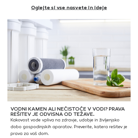
hranila.Podrobnosti:Nastavljiv
Oglejte si vse nasvete in ideje
naramni trak za
nošenjeČrpalka z
ergonomskim
ročajemVarnostni tlačni ventil
na rezervoarjuRočaj z
varnostnim ventilom in
sprožilcemObračljiva
medeninasta šobaZalivalna
cev / palica, ki služi kot
podaljšekTehnične
lastnosti:Prostornina posode:
10 lMaterial šobe:
medeninaMaterial ohišja:
plastikaDelovni tlak: 2,0 - 3,0
barZmogljivost pršenja: 0,46
- 0,60 l/minPremer šobe: 1,25
mmDelovna temperatura: +5
do +35 °C
VODNI KAMEN ALI NEČISTOČE V VODI? PRAVA
REŠITEV JE ODVISNA OD TEŽAVE.
Kakovost vode vpliva na zdravje, udobje in življenjsko
dobo gospodinjskih aparatov. Preverite, katera rešitev je
prava za vaš dom.