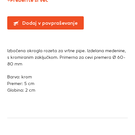
Preberite si več
Te piškotke nastavijo naši oglaševalski partnerji.
Partnerska oglaševalska podjetja jih lahko uporabljajo za
izdelavo profila vaših interesov, ki ga nato uporabijo za
prikazovanje ustreznih oglasov na drugih spletnih mestih.
Dodaj v povpraševanje
Pri delu uporabljajo edinstveno prepoznavanje vašega
brskalnika in naprave. Če zavrnete uporabo teh piškotkov,
ne boste deležni našega ciljnega spletnega oglaševanja.
Izbočena okrogla rozeta za vrtne pipe. Izdelana medenine,
s kromiranim zaključkom. Primerna za cevi premera Ø 60-
Potrdi moje izbire
80 mm
DOVOLI VSE
Barva: krom
Premer: 5 cm
Globina: 2 cm