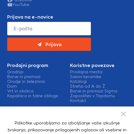
YouTube
Prijava na e-novice
Prijava
Prodajni program
Koristne povezave
Gradnja
Prodajna mesta
Barve in premazi
Saloni keramike
Orodje in železnina
Katalogi
Dom
Streha od A do Ž
Vrt in okolica
Barve in premazi Sigma
Kopalnica in talne obloge
Zaposlitev v Topdomu
Kontakt
Storitve
Izris kopalnic
Piškotke uporabljamo za izboljšanje vaše izkušnje
Mešalnice barv
Dostava
brskanja, prikazovanje prilagojenih oglasov ali vsebine in