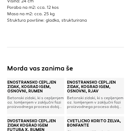
Višina: 24 cm
Poraba na m2: cca. 12 kos
Masa na m2: cca. 25 kg
Struktura površine: gladka, strukturirana
Morda vas zanima še
ENOSTRANSKO CEPLJEN
ENOSTRANSKO CEPLJEN
ZIDAK, KOGRAD IGEM,
ZIDAK, KOGRAD IGEM,
OSNOVNI, RUMEN
OSNOVNI, RJAV
Betonski zidaki, ki s cepljenjem
Betonski zidaki, ki s cepljenjem
oz. lomljenjem v zaključni fazi
oz. lomljenjem v zaključni fazi
proizvodnega procesa dobijo
proizvodnega procesa dobijo
končni izgled, katerega
končni izgled, katerega
cepljena površina spominja na
cepljena površina spominja na
naravni kamen. Spekter
naravni kamen. Spekter
DVOSTRANSKO CEPLJEN
CVETLIČNO KORITO ŽELVA,
njihove uporabe je zelo širok,
njihove uporabe je zelo širok,
ZIDAK KOGRAD IGEM
BONFANTE
saj se uporabljajo za zidanje
saj se uporabljajo za zidanje
FUTURA X, RUMEN