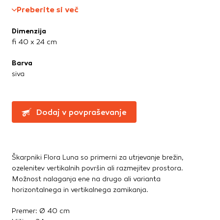
Te piškotke nastavijo naši oglaševalski partnerji.
Preberite si več
Partnerska oglaševalska podjetja jih lahko uporabljajo za
izdelavo profila vaših interesov, ki ga nato uporabijo za
Dimenzija
prikazovanje ustreznih oglasov na drugih spletnih mestih.
fi 40 x 24 cm
Pri delu uporabljajo edinstveno prepoznavanje vašega
brskalnika in naprave. Če zavrnete uporabo teh piškotkov,
Barva
ne boste deležni našega ciljnega spletnega oglaševanja.
siva
Potrdi moje izbire
Dodaj v povpraševanje
DOVOLI VSE
Škarpniki Flora Luna so primerni za utrjevanje brežin,
ozelenitev vertikalnih površin ali razmejitev prostora.
Možnost nalaganja ene na drugo ali varianta
horizontalnega in vertikalnega zamikanja.
Premer: Ø 40 cm