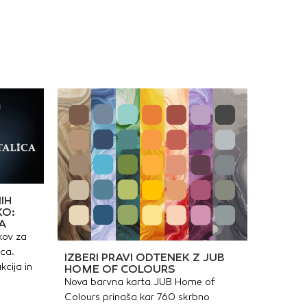
IH
KO:
A
kov za
ica.
IZBERI PRAVI ODTENEK Z JUB
kcija in
HOME OF COLOURS
Nova barvna karta JUB Home of
Colours prinaša kar 760 skrbno