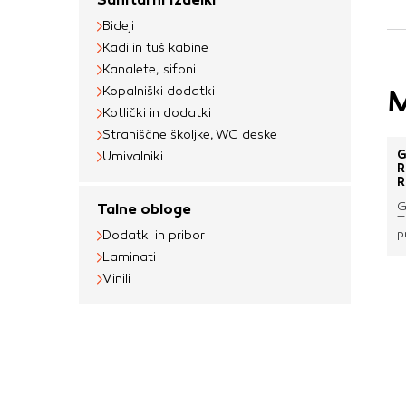
uporabljajo za izdela
Bideji
na drugih spletnih m
Kadi in tuš kabine
naprave. Če zavrnet
Kanalete, sifoni
oglaševanja.
M
Kopalniški dodatki
Kotlički in dodatki
Straniščne školjke, WC deske
Potrdi moje izbir
G
Umivalniki
R
R
G
Talne obloge
T
p
Dodatki in pribor
s
Laminati
s
n
Vinili
d
i