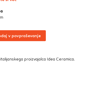
Vedno aktivni
ja
oče izklopiti.
cm
ahtev, na primer
v, da brskalnik
ga mesta ne bodo
daj v povpraševanje
talijanskega proizvajalca Idea Ceramica.
učinkovitost
 in najmanj
i, ki jih piškotki
eli, kdaj ste
a jih lahko