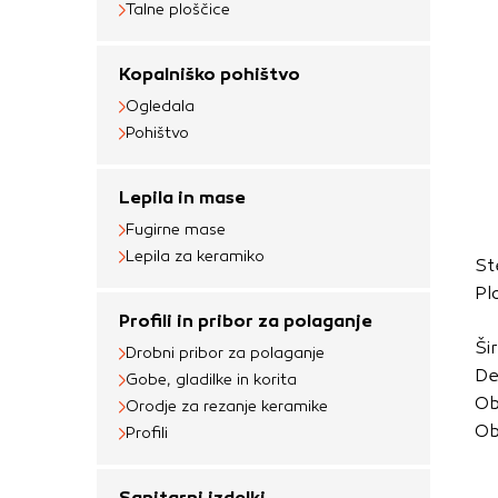
Talne ploščice
Obvezni piškotki
Ti piškotki so nujni 
Kopalniško pohištvo
Običajno so nastavlje
Ogledala
nastavitev zasebnosti
Pohištvo
blokira te piškotke 
delovali.
Lepila in mase
Piškotki za učinkov
Fugirne mase
Lepila za keramiko
St
S temi piškotki štej
Pl
delovanja našega spl
Profili in pribor za polaganje
priljubljena, in opaz
Ši
zbirajo, so združeni
Drobni pribor za polaganje
De
Gobe, gladilke in korita
obiskali naše spletn
Ob
Orodje za rezanje keramike
Piškotki za ciljno 
Ob
Profili
Te piškotke nastavijo
Sanitarni izdelki