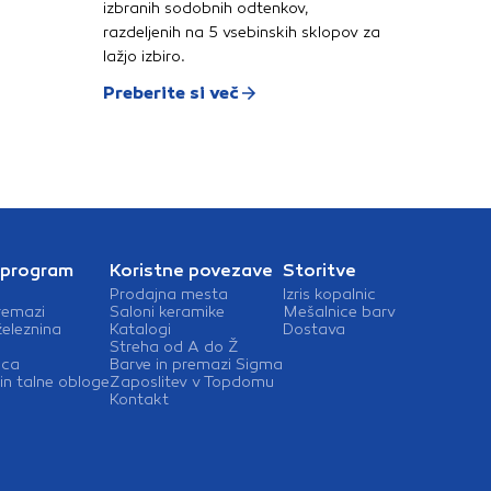
izbranih sodobnih odtenkov,
razdeljenih na 5 vsebinskih sklopov za
lažjo izbiro.
Preberite si več
 program
Koristne povezave
Storitve
Prodajna mesta
Izris kopalnic
remazi
Saloni keramike
Mešalnice barv
železnina
Katalogi
Dostava
Streha od A do Ž
ica
Barve in premazi Sigma
in talne obloge
Zaposlitev v Topdomu
Kontakt