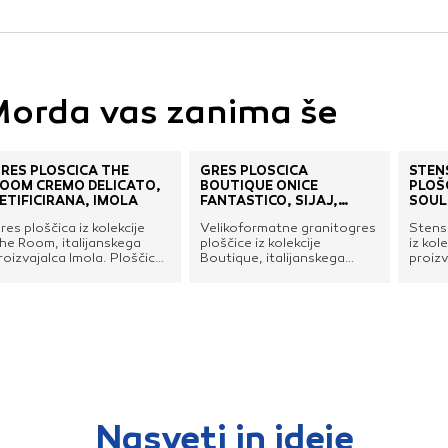
vo profila vaših interesov, ki ga nato uporabijo za prikazova
estih. Pri delu uporabljajo edinstveno prepoznavanje vašega
e uporabo teh piškotkov, ne boste deležni našega ciljnega
orda vas zanima še
e
RES PLOŠČICA THE
GRES PLOŠČICA
STEN
OOM CREMO DELICATO,
BOUTIQUE ONICE
PLOŠ
ETIFICIRANA, IMOLA
FANTASTICO, SIJAJ,
SOUL
RETIFICIRANA, DEL CONCA
MARA
res ploščica iz kolekcije
Velikoformatne granitogres
Stens
he Room, italijanskega
ploščice iz kolekcije
iz kol
roizvajalca Imola. Ploščice
Boutique, italijanskega
proizv
o primerne za uporabo na
proizvajalca Del Conca.
sijajni
teni ali na tleh.Ploščice so
Primerne za uporabo na
a voljo tudi v drugih
steni ali na tleh.Po naročilu
imenzijah ter v mat ali sijaj
so na voljo dimenzije 30 x
zvedbi.
60, 60 x 60, 60 x 120, 120
x 120 in 120 x 278 cm ter
tudi različni vzorci.
Nasveti in ideje