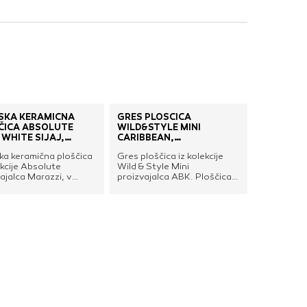
nje ustreznih oglasov
 brskalnika in
 spletnega
DOVOLI VSE
SKA KERAMIČNA
GRES PLOŠČICA
ČICA ABSOLUTE
WILD&STYLE MINI
 WHITE SIJAJ,
CARIBBEAN,
ZZI
RETIFICIRANA, ABK
ka keramična ploščica
Gres ploščica iz kolekcije
ekcije Absolute
Wild & Style Mini
ajalca Marazzi, v
proizvajalca ABK. Ploščica
 izvedbi.
je primerna za uporabo tako
na steni kot tudi na tleh.