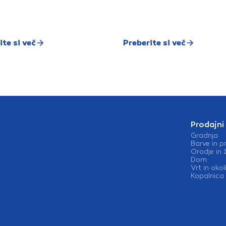
ite si več
Preberite si več
Prodajni
Gradnja
Barve in p
Orodje in 
Dom
Vrt in okol
Kopalnica 