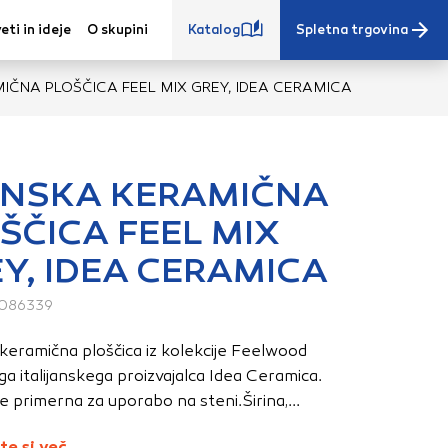
eti in ideje
O skupini
Katalog
Spletna trgovina
IČNA PLOŠČICA FEEL MIX GREY, IDEA CERAMICA
ENSKA KERAMIČNA
ŠČICA FEEL MIX
e iz vašega
Y, IDEA CERAMICA
s, vaše nastavitve,
ovanji. Te
086339
 zagotovijo bolj
ete. Klikajte
keramična ploščica iz kolekcije Feelwood
stavitve. Blokiranje
a italijanskega proizvajalca Idea Ceramica.
toritve.
Več
je primerna za uporabo na steni.Širina,...
te si več