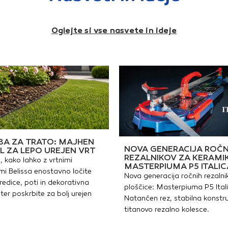
Oglejte si vse nasvete in ideje
A ZA TRATO: MAJHEN
NOVA GENERACIJA ROČN
L ZA LEPO UREJEN VRT
REZALNIKOV ZA KERAMI
, kako lahko z vrtnimi
MASTERPIUMA P5 ITALIC
i Belissa enostavno ločite
Nova generacija ročnih rezalni
redice, poti in dekorativna
ploščice: Masterpiuma P5 Ital
ter poskrbite za bolj urejen
Natančen rez, stabilna konstru
titanovo rezalno kolesce.