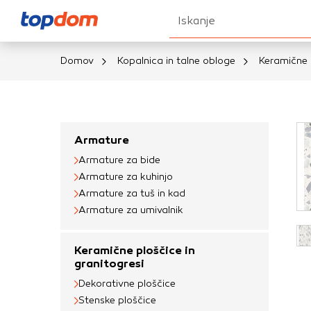
Iskanje
Domov
Kopalnica in talne obloge
Keramične p
Nastavitve piškot
Vaša zasebnost
Armature
Armature za bide
Ko obiščete katero k
Armature za kuhinjo
brskalnika, večinoma 
Armature za tuš in kad
vašo napravo ali pa s
Armature za umivalnik
informacije običajno
prilagojeno spletno 
Keramične ploščice in
različna imena katego
granitogresi
določenih vrst piško
Dekorativne ploščice
informacij
Stenske ploščice