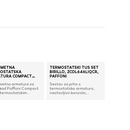
.
nje ustreznih oglasov
 brskalnika in
 spletnega
DOVOLI VSE
OMETNA
TERMOSTATSKI TUŠ SET
OSTATSKA
BIRILLO, ZCOL646LIQCR,
TURA COMPACT
PAFFONI
OKROGLA, 1 TIPKA,
etna armatura za
Sestav za prho s
ONI
n kad Paffoni Compact
termostatsko armaturo,
 termostatskim
nastavljivo konzolo,
iranjem temperature
okroglo nadglavno prho in
n dvofunkcijsko tipko
tuš ročko.Art.: Birillo
op /
ZCOL646LIQCR, Paffoni.
p.Prednosti:Termostatska
ša z gumbom za
ranje
ratureDvofunkcijska
za vklop / izklop