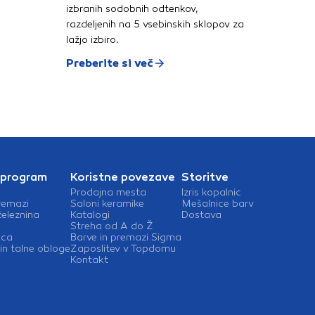
izbranih sodobnih odtenkov,
razdeljenih na 5 vsebinskih sklopov za
lažjo izbiro.
Preberite si več
 program
Koristne povezave
Storitve
Prodajna mesta
Izris kopalnic
remazi
Saloni keramike
Mešalnice barv
železnina
Katalogi
Dostava
Streha od A do Ž
ica
Barve in premazi Sigma
in talne obloge
Zaposlitev v Topdomu
Kontakt