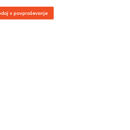
Vedno aktivni
daj v povpraševanje
oče izklopiti.
ahtev, na primer
v, da brskalnik
ga mesta ne bodo
učinkovitost
 in najmanj
i, ki jih piškotki
eli, kdaj ste
a jih lahko