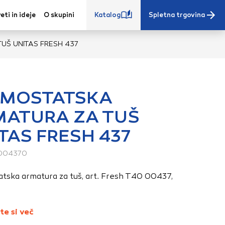
eti in ideje
O skupini
Katalog
Spletna trgovina
Š UNITAS FRESH 437
RMOSTATSKA
MATURA ZA TUŠ
e iz vašega
TAS FRESH 437
s, vaše nastavitve,
ovanji. Te
004370
 zagotovijo bolj
ete. Klikajte
tska armatura za tuš, art. Fresh T40 00437,
stavitve. Blokiranje
toritve.
Več
te si več