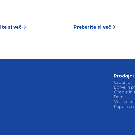
ite si več
Preberite si več
Prodajni
Gradnja
Barve in p
Orodje in 
Dom
Vrt in okol
Kopalnica 