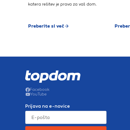
katera rešitev je prava za vaš dom.
Preberite si več
Preber
Facebook
YouTube
Prijava na e-novice