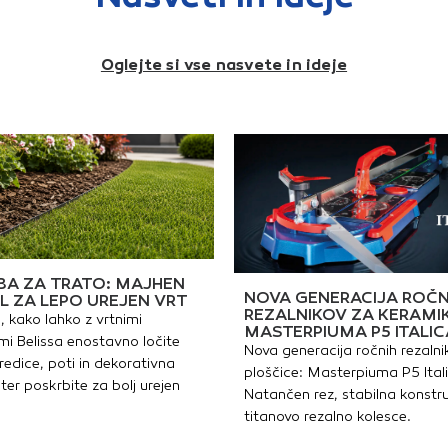
lošča Ø 180
izhod
mVarnost:Kovano telo iz
pokri
edenineSkrito vodotesno
mmVar
eloIzolacijski plašč iz
meden
Oglejte si vse nasvete in ideje
netkane« tkanineMajhen
teloIz
dtok v pokrivni plošči za
»netk
dtekanje vode v primeru
odtok 
uščanjaUdobje:Vgrajena
odtek
rotivibracijska tesnila ter
pušča
odatna plošča proti
protiv
ondenzaciji pod pokrivno
dodat
loščoNa voljo v različnih
konde
arvnih dizajnih: krom,
ploščo
rušeno jeklo, mat bela,
barvni
at črna, medeno zlata,
brušen
rušena medeno zlata
mat č
bruše
A ZA TRATO: MAJHEN
NOVA GENERACIJA ROČN
L ZA LEPO UREJEN VRT
REZALNIKOV ZA KERAMI
, kako lahko z vrtnimi
MASTERPIUMA P5 ITALIC
i Belissa enostavno ločite
Nova generacija ročnih rezalni
redice, poti in dekorativna
ploščice: Masterpiuma P5 Ital
ter poskrbite za bolj urejen
Natančen rez, stabilna konstru
titanovo rezalno kolesce.