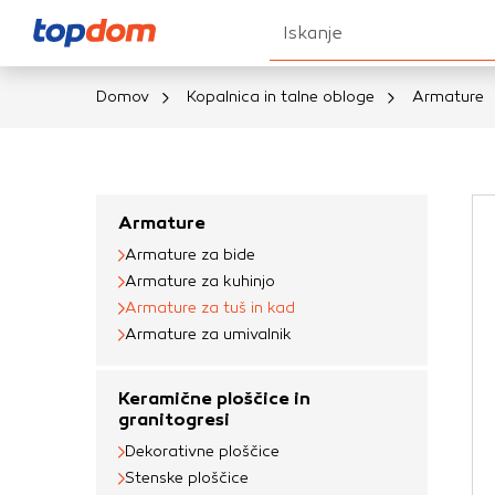
Iskanje
Domov
Kopalnica in talne obloge
Armature
Nastavitve piškot
Vaša zasebnost
Armature
Armature za bide
Ko obiščete katero k
Armature za kuhinjo
brskalnika, večinoma 
Armature za tuš in kad
vašo napravo ali pa s
Armature za umivalnik
informacije običajno
prilagojeno spletno 
Keramične ploščice in
različna imena katego
granitogresi
določenih vrst piško
Dekorativne ploščice
informacij
Stenske ploščice