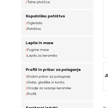
Talne ploščice
Obvezni piškotki
Ti piškotki so nujni 
Kopalniško pohištvo
Običajno so nastavlje
Ogledala
nastavitev zasebnosti
Pohištvo
blokira te piškotke 
delovali.
Lepila in mase
Piškotki za učinkov
Fugirne mase
Lepila za keramiko
S temi piškotki štej
delovanja našega spl
Profili in pribor za polaganje
priljubljena, in opaz
zbirajo, so združeni
Drobni pribor za polaganje
Gobe, gladilke in korita
obiskali naše spletn
Orodje za rezanje keramike
Piškotki za ciljno 
Profili
Te piškotke nastavijo
Sanitarni izdelki