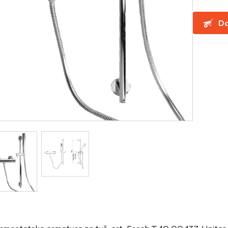
Do
za delovanje spletnega mesta, zato jih v naših sistemih ni mog
ni samo kot odziv na vaša dejanja, ki vodijo do storitvenih z
, prijava ali izpolnjevanje obrazcev. Na voljo imate nastavite
ali vas opozori na njih. V tem primeru nekateri deli spletne
itost delovanja
emo obiske in izvor prometa, da lahko merimo in izboljšamo 
etnega mesta. Z njimi prepoznamo, katera mesta so najbolj
ujemo, kako se obiskovalci pomikajo po spletnem mestu. Podatk
 in anonimni. Če uporabo teh piškotkov zavrnete, ne bomo ved
o mesto.
usmerjenost
 naši oglaševalski partnerji. Partnerska oglaševalska podjetj