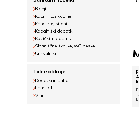
Te
uporabljajo za izdela
Bideji
na drugih spletnih m
Kadi in tuš kabine
naprave. Če zavrnet
Kanalete, sifoni
oglaševanja.
Kopalniški dodatki
Kotlički in dodatki
Straniščne školjke, WC deske
Potrdi moje izbir
M
Umivalniki
Talne obloge
P
A
Dodatki in pribor
B
P
Laminati
P
t
Vinili
B
g
t
i
m
z
v
v
v