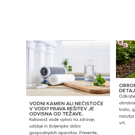
p
m
m
t
»
o
o
p
p
d
k
p
b
b
m
b
OBROB
DETAJ
Odkrijte
obrobam
VODNI KAMEN ALI NEČISTOČE
V VODI? PRAVA REŠITEV JE
trato, g
ODVISNA OD TEŽAVE.
nasutja 
Kakovost vode vpliva na zdravje,
vrt.
udobje in življenjsko dobo
gospodinjskih aparatov. Preverite,