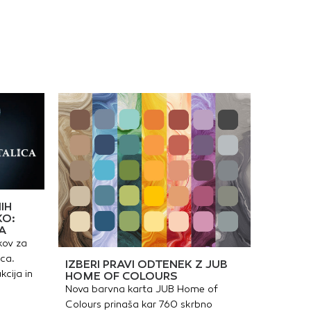
a vodeOkrogla
vna plošča Ø 180
nost:Kovano telo iz
ineSkrito vodotesno
olacijski plašč iz
ane« tkanineMajhen
v pokrivni plošči za
anje vode v primeru
njaUdobje:Vgrajena
ibracijska tesnila ter
na plošča proti
nzaciji pod pokrivno
Na voljo v različnih
h dizajnih: krom,
o jeklo, mat bela,
rna, medeno zlata,
na medeno zlata
IH
KO:
A
kov za
ica.
IZBERI PRAVI ODTENEK Z JUB
kcija in
HOME OF COLOURS
Nova barvna karta JUB Home of
Colours prinaša kar 760 skrbno