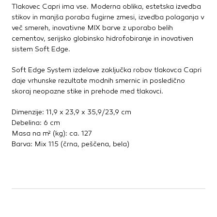
Te piškotke nastavijo naši oglaševalski partnerji.
Tlakovec Capri ima vse. Moderna oblika, estetska izvedba
Partnerska oglaševalska podjetja jih lahko uporabljajo za
stikov in manjša poraba fugirne zmesi, izvedba polaganja v
izdelavo profila vaših interesov, ki ga nato uporabijo za
več smereh, inovativne MIX barve z uporabo belih
prikazovanje ustreznih oglasov na drugih spletnih mestih.
cementov, serijsko globinsko hidrofobiranje in inovativen
Pri delu uporabljajo edinstveno prepoznavanje vašega
sistem Soft Edge.
brskalnika in naprave. Če zavrnete uporabo teh piškotkov,
ne boste deležni našega ciljnega spletnega oglaševanja.
Soft Edge System izdelave zaključka robov tlakovca Capri
daje vrhunske rezultate modnih smernic in posledično
skoraj neopazne stike in prehode med tlakovci.
Potrdi moje izbire
Dimenzije: 11,9 x 23,9 x 35,9/23,9 cm
DOVOLI VSE
Debelina: 6 cm
Masa na m² (kg): ca. 127
Barva: Mix 115 (črna, peščena, bela)