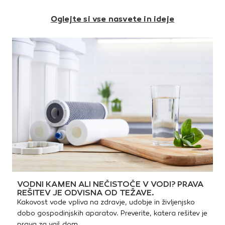
x 18,7Debelina [cm]:
kremenovega peskaPrimerno
gladka1 paleta: 11,52 m | 1580
6Površina: z imitacijo starega
za:terase, notranja
kg
Oglejte si vse nasvete in ideje
kamna
dvoriščavrtne poti in poti okoli
hišeparkirišča, dovozepešpoti
in pločnikeFormati v eni vrsti:9
kos 30 x 20 cm8 kos 20 x 20
cm5 kos 20 x 10 cmDebelina
tlakovca: 6 cmPovršina:
gladka1 paleta: 11,52 m | 1580
kg
VODNI KAMEN ALI NEČISTOČE V VODI? PRAVA
REŠITEV JE ODVISNA OD TEŽAVE.
Kakovost vode vpliva na zdravje, udobje in življenjsko
dobo gospodinjskih aparatov. Preverite, katera rešitev je
prava za vaš dom.