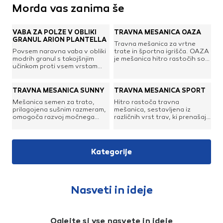
Morda vas zanima še
VABA ZA POLŽE V OBLIKI
TRAVNA MEŠANICA OAZA
GRANUL ARION PLANTELLA
Travna mešanica za vrtne
Povsem naravna vaba v obliki
trate in športna igrišča. OAZA
modrih granul s takojšnjim
je mešanica hitro rastočih sort
učinkom proti vsem vrstam
trav. Z njo si ozelenimo
polžev na okrasnih gredicah,
vrtove, rekreacijske površine
zelenjavnem vrtu in
in športna igrišča. Sestavljajo
jagodah.Dovoljeno za
jo različne sorte trpežnih ljuljk,
TRAVNA MEŠANICA SUNNY
TRAVNA MEŠANICA SPORT
ekološko pridelavoUčinkovit
ki se razrastejo v gosto in
Mešanica semen za trato,
Hitro rastoča travna
proti trem glavnim vrstam
trpežno trato, ki dobro
prilagojena sušnim razmeram,
mešanica, sestavljena iz
polževIzjemno odporen na dež
prenaša obremenitve. Ob
omogoča razvoj močnega
različnih vrst trav, ki prenašajo
– do 14 dniOdlična ješčnost in
redni in pravilni negi nam
koreninskega sistema, ki
večje obremenitve.
takojšnje delovanje
mešanica OAZA zagotavlja
pozitivno vpliva na rast,
Namenjena za zatravitev
lepo zeleno trato dve do tri
odpornost in trpežnost trate.
rekreacijskih površin, športnih
leta.
igrišč in parkov.
Kategorije
Nasveti in ideje
Oglejte si vse nasvete in ideje