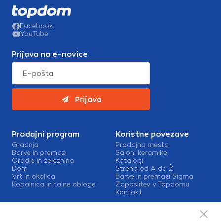
Facebook
YouTube
Prijava na e-novice
Prijava
Prodajni program
Koristne povezave
Gradnja
Prodajna mesta
Barve in premazi
Saloni keramike
Orodje in železnina
Katalogi
Dom
Streha od A do Ž
Vrt in okolica
Barve in premazi Sigma
Kopalnica in talne obloge
Zaposlitev v Topdomu
Kontakt
Storitve