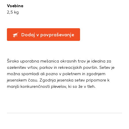
Te piškotke nastavijo naši oglaševalski partnerji.
Vsebina
Partnerska oglaševalska podjetja jih lahko uporabljajo za
2,5 kg
izdelavo profila vaših interesov, ki ga nato uporabijo za
prikazovanje ustreznih oglasov na drugih spletnih mestih.
Pri delu uporabljajo edinstveno prepoznavanje vašega
brskalnika in naprave. Če zavrnete uporabo teh piškotkov,
Dodaj v povpraševanje
ne boste deležni našega ciljnega spletnega oglaševanja.
Potrdi moje izbire
Široko uporabna mešanica okrasnih trav je idealna za
ozelenitev vrtov, parkov in rekreacijskih površin. Setev je
DOVOLI VSE
možna spomladi ali pozno v poletnem in zgodnjem
jesenskem času. Zgodnja jesenska setev pripomore k
manjši konkurenčnosti plevelov, ki so že v tleh.