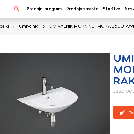
Prodajni program
Prodajna mesta
Storitve
Nasv
Išči...
delki
Umivalniki
UMIVALNIK MORNING, MORWB6001AWH
kov
UMI
MO
oli spletno mesto, mesto lahko shrani ali pridobi informacij
RAK
v obliki piškotkov. Te informacije se lahko navezujejo na va
krbijo, da vaše spletno mesto deluje v skladu z vašimi pričak
2383100
 ne razkrivajo neposredno vaše identitete, vendar vam lahko
uporabniško izkušnjo. Nekatere vrste piškotkov lahko zavrn
rij, da si ogledate več informacij in spremenite privzete na
Do
tkov vpliva na vašo uporabo tega spletnega mesta in naše s