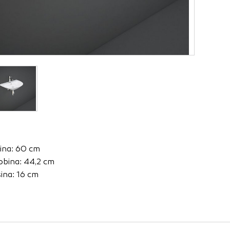
za delovanje spletnega mesta, zato jih v naših sistemih ni mog
ni samo kot odziv na vaša dejanja, ki vodijo do storitvenih z
, prijava ali izpolnjevanje obrazcev. Na voljo imate nastavite
ali vas opozori na njih. V tem primeru nekateri deli spletne
itost delovanja
emo obiske in izvor prometa, da lahko merimo in izboljšamo 
etnega mesta. Z njimi prepoznamo, katera mesta so najbolj
rina: 60 cm
ujemo, kako se obiskovalci pomikajo po spletnem mestu. Podatk
obina: 44,2 cm
 in anonimni. Če uporabo teh piškotkov zavrnete, ne bomo ved
šina: 16 cm
o mesto.
usmerjenost
 naši oglaševalski partnerji. Partnerska oglaševalska podjetj