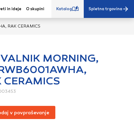
eti in ideje
O skupini
Katalog
Spletna trgovina
A, RAK CERAMICS
VALNIK MORNING,
RWB6001AWHA,
e iz vašega
 CERAMICS
s, vaše nastavitve,
ovanji. Te
003453
 zagotovijo bolj
ete. Klikajte
stavitve. Blokiranje
daj v povpraševanje
toritve.
Več