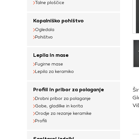
Talne ploščice
Obvezni piškotki
Ti piškotki so nujni 
Kopalniško pohištvo
Običajno so nastavlje
Ogledala
nastavitev zasebnosti
Pohištvo
blokira te piškotke 
delovali.
Lepila in mase
Piškotki za učinkov
Fugirne mase
Lepila za keramiko
S temi piškotki štej
delovanja našega spl
Profili in pribor za polaganje
Ši
priljubljena, in opaz
Gl
zbirajo, so združeni
Drobni pribor za polaganje
Vi
Gobe, gladilke in korita
obiskali naše spletn
Orodje za rezanje keramike
Piškotki za ciljno 
Profili
Te piškotke nastavijo
Sanitarni izdelki