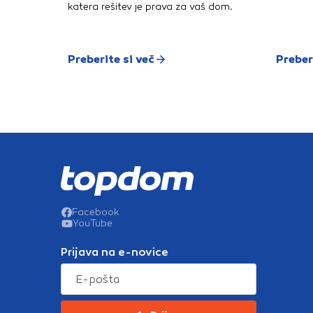
k
katera rešitev je prava za vaš dom.
r
k
k
L
Preberite si več
Preber
Facebook
YouTube
Prijava na e-novice