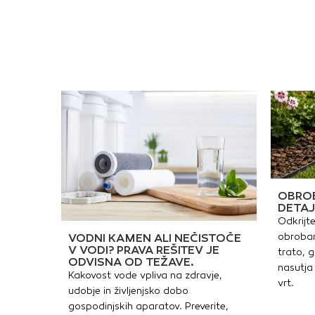
c
p
c
v
d
h
p
u
p
h
p
u
d
s
i
t
p
p
p
OBROB
u
DETAJ
p
Odkrijte
n
b
obrobam
VODNI KAMEN ALI NEČISTOČE
u
V VODI? PRAVA REŠITEV JE
trato, g
m
ODVISNA OD TEŽAVE.
L
nasutja 
Kakovost vode vpliva na zdravje,
v
vrt.
t
udobje in življenjsko dobo
b
gospodinjskih aparatov. Preverite,
p