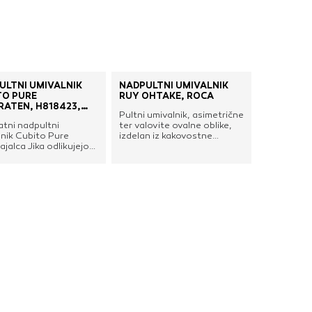
nje ustreznih oglasov
 brskalnika in
 spletnega
ULTNI UMIVALNIK
NADPULTNI UMIVALNIK
TO PURE
RUY OHTAKE, ROCA
DOVOLI VSE
RATEN, H818423,
Pultni umivalnik, asimetrične
atni nadpultni
ter valovite ovalne oblike,
lnik Cubito Pure
izdelan iz kakovostne
ajalca Jika odlikujejo
keramike. K umivalniku je
linije in preprost dizajn.
vključen keramični
pokrovček za sifon v barvi
umivalnika.Linijo umivalnikov
Roca je oblikoval brazilski
arhitekt Ruy Ohtake.
Navdahnili so ga elementi
narave, krivulje valov in
nenehno spreminjajoča se
linija obzorja.Dolžina: 540
mmŠirina: 375 mmVišina:
180 mmBarva: belaMaterial:
keramikaArt.: A327A13000