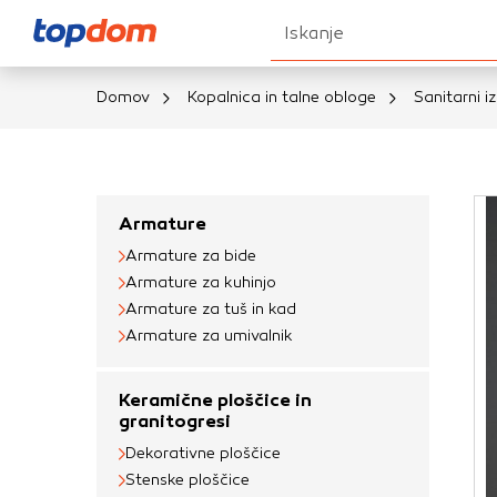
Iskanje
Domov
Kopalnica in talne obloge
Sanitarni iz
Nastavitve piškot
Vaša zasebnost
Armature
Armature za bide
Ko obiščete katero k
Armature za kuhinjo
brskalnika, večinoma 
Armature za tuš in kad
vašo napravo ali pa s
Armature za umivalnik
informacije običajno
prilagojeno spletno 
Keramične ploščice in
različna imena katego
granitogresi
določenih vrst piško
Dekorativne ploščice
informacij
Stenske ploščice