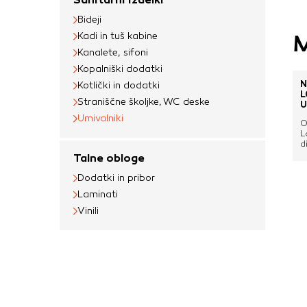
uporabljajo za izdela
Bideji
na drugih spletnih m
M
Kadi in tuš kabine
naprave. Če zavrnet
Kanalete, sifoni
oglaševanja.
Kopalniški dodatki
N
Kotlički in dodatki
L
Straniščne školjke, WC deske
Potrdi moje izbir
U
Umivalniki
O
L
d
c
Talne obloge
k
z
Dodatki in pribor
h
Laminati
o
i
Vinili
k
A
s
z
2
E
k
n
s