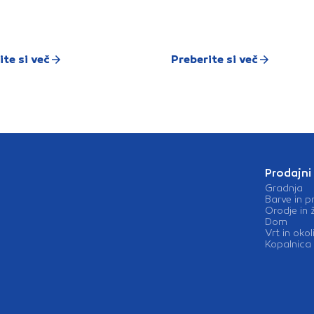
rom ali mat/sijaj izvedbi v
azličnih barvah.Po naročilu
upca.Oglejte si katalog
opalnih kadi in umivalnikov
otus >>
ite si več
Preberite si več
Prodajni
Gradnja
Barve in p
Orodje in 
Dom
Vrt in okol
Kopalnica 