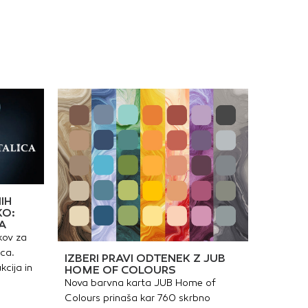
IH
KO:
A
kov za
ica.
IZBERI PRAVI ODTENEK Z JUB
kcija in
HOME OF COLOURS
Nova barvna karta JUB Home of
Colours prinaša kar 760 skrbno