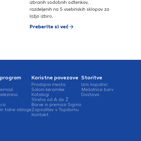
izbranih sodobnih odtenkov,
razdeljenih na 5 vsebinskih sklopov za
lažjo izbiro.
Preberite si več
 program
Koristne povezave
Storitve
Prodajna mesta
Izris kopalnic
remazi
Saloni keramike
Mešalnice barv
železnina
Katalogi
Dostava
Streha od A do Ž
ica
Barve in premazi Sigma
in talne obloge
Zaposlitev v Topdomu
Kontakt