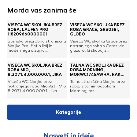
Morda vas zanima še
VISEČA WC ŠKOLJKA BREZ
VISEČA WC ŠKOLJKA BREZ
ROBA, LAUFEN PRO
ROBA GRACE, GRS03BI,
H8209660000001
GLOBO
Stenska brezrobna straniščna
Viseča WC školjka Grace brez
školjka Pro, čistih linij in
notranjega roba s Ceraslide
modernega dizajna,
glazuro, ki skupaj z
švicarskega proizvajalca
antibakterijskim premazom
Laufen. Školjka je brez roba
daje dodaten sijaj, trdnost in
"rimless", kar poenostavi
higieno. Art. GRS03BI, Globo
VISEČA WC ŠKOLJKA BREZ
TALNA WC ŠKOLJKA BREZ
njeno čiščenje. Školjka ima
ROBA MIO,
ROBA MORNING,
priložena skrita pritrdila
8.2071.4.000.000.1, JIKA
MORWC1745AWHA, RAK
EasyFit 2.0 za super
CERAMICS
Viseča WC školjka brez
Talna straniščna školjka brez
preprosto in hitro montažo.
notranjega roba Mio.Art.: Mio
roba, s talnim odtokom
WC deska ni vključena.Višina:
8.2071.4.000.000.1, Jika
Morning, art.
340 mmŠirina: 360
MORWC1745AWHA Rak
mmDolžina: 530 mmMaterial:
Ceramics.
keramikaBarva: belaArt.:
H8209660000001
Kategorije
Nasveti in ideje