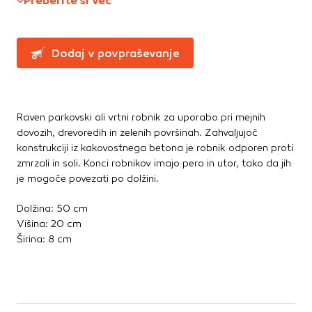
Preberite si več
Te piškotke nastavijo naši oglaševalski partnerji.
Partnerska oglaševalska podjetja jih lahko uporabljajo za
izdelavo profila vaših interesov, ki ga nato uporabijo za
prikazovanje ustreznih oglasov na drugih spletnih mestih.
Dodaj v povpraševanje
Pri delu uporabljajo edinstveno prepoznavanje vašega
brskalnika in naprave. Če zavrnete uporabo teh piškotkov,
ne boste deležni našega ciljnega spletnega oglaševanja.
Raven parkovski ali vrtni robnik za uporabo pri mejnih
dovozih, drevoredih in zelenih površinah. Zahvaljujoč
Potrdi moje izbire
konstrukciji iz kakovostnega betona je robnik odporen proti
zmrzali in soli. Konci robnikov imajo pero in utor, tako da jih
DOVOLI VSE
je mogoče povezati po dolžini.
Dolžina: 50 cm
Višina: 20 cm
Širina: 8 cm