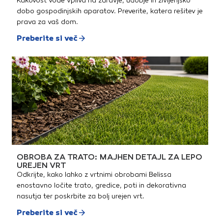
Kakovost vode vpliva na zdravje, udobje in življenjsko
dobo gospodinjskih aparatov. Preverite, katera rešitev je
prava za vaš dom.
Preberite si več
OBROBA ZA TRATO: MAJHEN DETAJL ZA LEPO
UREJEN VRT
Odkrijte, kako lahko z vrtnimi obrobami Belissa
enostavno ločite trato, gredice, poti in dekorativna
nasutja ter poskrbite za bolj urejen vrt.
Preberite si več