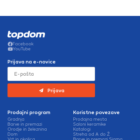
Facebook
YouTube
Prijava na e-novice
Prijava
Prodajni program
Koristne povezave
Gradnja
Prodajna mesta
Barve in premazi
Saloni keramike
Orodje in železnina
Katalogi
Dom
Streha od A do Ž
Vrt in okolica
Barve in premazi Sigma