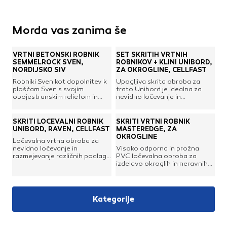
Morda vas zanima še
VRTNI BETONSKI ROBNIK
SET SKRITIH VRTNIH
SEMMELROCK SVEN,
ROBNIKOV + KLINI UNIBORD,
NORDIJSKO SIV
ZA OKROGLINE, CELLFAST
Robniki Sven kot dopolnitev k
Upogljiva skrita obroba za
ploščam Sven s svojim
trato Unibord je idealna za
obojestranskim reliefom in
nevidno ločevanje in
lesenasto strukturo poskrbijo
razmejevanje različnih podlag
za lepo obrobo okoli poti ali
in izdelavo okroglin. Robnik je
trate.Robnik je odporen
primeren za različne podlage:
SKRITI LOČEVALNI ROBNIK
SKRITI VRTNI ROBNIK
odporen na sol in zmrzal.
trata, cvetlične grede,
UNIBORD, RAVEN, CELLFAST
MASTEREDGE, ZA
makadamske in tlakovane poti,
OKROGLINE
Ločevalna vrtna obroba za
drevesa, grmovnice in
nevidno ločevanje in
Visoko odporna in prožna
podobno. Ustvarja urejen in
razmejevanje različnih podlag,
PVC ločevalna obroba za
privlačen videz vrta, je
kot so trata, cvetlične grede,
izdelavo okroglih in neravnih
fleksibilen in omogoča
kamnite in tlakovane poti,
robov pri obrobljanju
oblikovanje različnih oblik,
drevesa in grmovnice. Rob za
dvoriščnih ali vrtnih poti.
dodatno pa se lahko podloži
trato je zasnovan za
Idealno za razmejevanje med
tudi z agrotekstilom za
polaganje na ravnem terenu v
travo, kamenjem, tlakovci,
omejitev rasti plevela. V setu
Kategorije
ravnih linijah, omogoča pa tudi
ploščicami, okrasnim lubjem in
priloženi tudi sidrni klini, ki s
rezanje in oblikovanje
drugimi podlagami. Montaža je
svojimi nazobčanimi robovi
poljubnih oblik. Preprečuje
hitra in enostavna, brez
zagotavljajo enostavno in
razraščanje trave, poleg tega
betoniranja, s pritrdilnimi klini
stabilno pritrditev v tla.