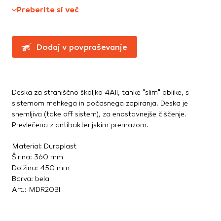
Te piškotke nastavijo naši oglaševalski partnerji.
Straniščne školjke, WC deske
Preberite si več
Partnerska oglaševalska podjetja jih lahko uporabljajo za
Umivalniki
izdelavo profila vaših interesov, ki ga nato uporabijo za
prikazovanje ustreznih oglasov na drugih spletnih mestih.
Dodaj v povpraševanje
Talne obloge
Pri delu uporabljajo edinstveno prepoznavanje vašega
brskalnika in naprave. Če zavrnete uporabo teh piškotkov,
Dodatki in pribor
ne boste deležni našega ciljnega spletnega oglaševanja.
Laminati
Vinili
Deska za straniščno školjko 4All, tanke "slim" oblike, s
Potrdi moje izbire
sistemom mehkega in počasnega zapiranja. Deska je
snemljiva (take off sistem), za enostavnejše čiščenje.
DOVOLI VSE
Prevlečena z antibakterijskim premazom.
Material: Duroplast
Širina: 360 mm
Dolžina: 450 mm
Barva: bela
Art.: MDR20BI