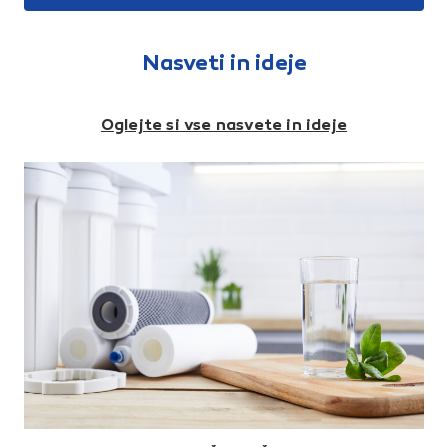
mmŠirina: 380 mmDolžina:
520 mmMaterial:
keramikaBarva: belaArt.:
DESWC1446AWHA
Nasveti in ideje
Oglejte si vse nasvete in ideje