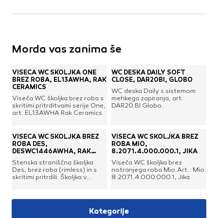
Morda vas zanima še
VISEČA WC ŠKOLJKA ONE
WC DESKA DAILY SOFT
BREZ ROBA, EL13AWHA, RAK
CLOSE, DAR20BI, GLOBO
CERAMICS
WC deska Daily s sistemom
Viseča WC školjka brez roba s
mehkega zapiranja, art.
skritimi pritrditvami serije One,
DAR20.BI Globo.
art. EL13AWHA Rak Ceramics.
VISEČA WC ŠKOLJKA BREZ
VISEČA WC ŠKOLJKA BREZ
ROBA DES,
ROBA MIO,
DESWC1446AWHA, RAK
8.2071.4.000.000.1, JIKA
CERAMICS
Stenska straniščna školjka
Viseča WC školjka brez
Des, brez roba (rimless) in s
notranjega roba Mio.Art.: Mio
skritimi pritrdili. Školjka v
8.2071.4.000.000.1, Jika
sodobnem dizajnu z
zaobljenimi linijami, s strani
priznanega proizvajalca Rak
Ceramics. WC deska ni
Kategorije
vključena.Višina: 290