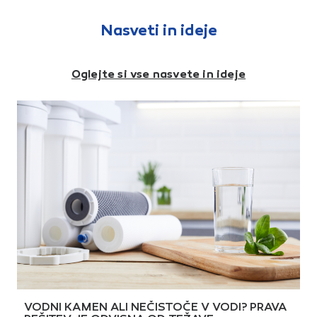
odstraniti. Ob ravni steni
ustreznimi pritrdili. Pritrdila
zadostujejo tri pritrdila na eno
niso vključena k
letev. Pritrdilo omogoča
letvici.Dolžina: 240 cmVišina:
Nasveti in ideje
večkratno montažo in
8 cmŠirina spodaj: 1,5
demontažo. V pakiranju 30
cmBarva: bela
kosov z vključenimi vijaki in
stenskimi vložki.Vsebina: 30x
Oglejte si vse nasvete in ideje
pritrdio, 30x vijak, 30x
vložekDimenzija pritrdila
(VxŠ): 26 x 17 mmZa letve
širine: < 18 mmPriporočen
razmak med pritrdili: 25-50
cmPriporočen premer vložka:
5 mmPremer svedra: 5 mm
VODNI KAMEN ALI NEČISTOČE V VODI? PRAVA