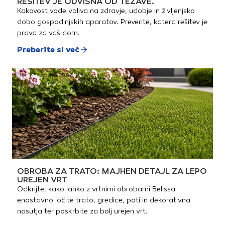
REŠITEV JE ODVISNA OD TEŽAVE.
Kakovost vode vpliva na zdravje, udobje in življenjsko
dobo gospodinjskih aparatov. Preverite, katera rešitev je
prava za vaš dom.
Preberite si več
OBROBA ZA TRATO: MAJHEN DETAJL ZA LEPO
UREJEN VRT
Odkrijte, kako lahko z vrtnimi obrobami Belissa
enostavno ločite trato, gredice, poti in dekorativna
nasutja ter poskrbite za bolj urejen vrt.