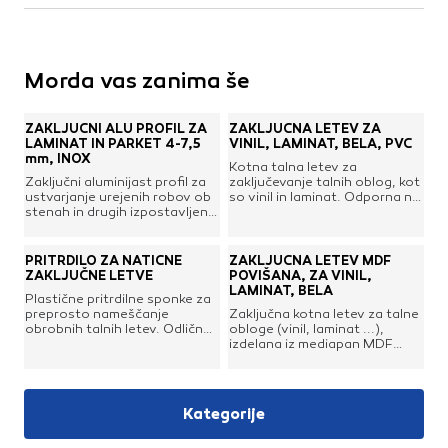
Morda vas zanima še
ZAKLJUČNI ALU PROFIL ZA
ZAKLJUČNA LETEV ZA
LAMINAT IN PARKET 4-7,5
VINIL, LAMINAT, BELA, PVC
mm, INOX
Kotna talna letev za
Zaključni aluminijast profil za
zaključevanje talnih oblog, kot
ustvarjanje urejenih robov ob
so vinil in laminat. Odporna na
stenah in drugih izpostavljenih
vlago, v celoti prekrije
robovih pri laminatu in
dilatacijsko režo in se lepo
parketu. Profilni sistem je
ujema z dekorjem talne
idealen za talne obloge
obloge. Izdelana iz kakovostne
PRITRDILO ZA NATIČNE
ZAKLJUČNA LETEV MDF
debeline med 4 in 7,5 mm.
plastike. Obrobna letev
ZAKLJUČNE LETVE
POVIŠANA, ZA VINIL,
omogoča enostavno
LAMINAT, BELA
Plastične pritrdilne sponke za
montažo z ustreznimi pritrdili.
preprosto nameščanje
Zaključna kotna letev za talne
Pritrdila niso vključena k
obrobnih talnih letev. Odlična
obloge (vinil, laminat ...),
letvici.Dolžina: 240 cmVišina:
rešitev za zakrivanje
izdelana iz mediapan MDF
5,8 cmŠirina spodaj: 1,8
obstenskih kabelskih napeljav.
materiala in oplaščena s folijo.
cmBarva: bela
Lahko se jih namesti z vijaki ali
V celoti prekrije dilatacijsko
ustreznim lepilom. Posebna
režo in se lepo ujema z
rebrasta zasnova preprečuje
dekorjem talne obloge.
Kategorije
dvig letve, hkrati pa jo je po
Obrobna letev omogoča
potrebi enostavno tudi
enostavno montažo z