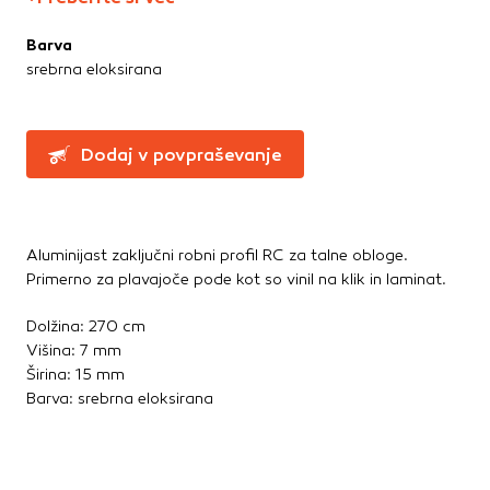
Te piškotke nastavijo naši oglaševalski partnerji.
Straniščne školjke, WC deske
Partnerska oglaševalska podjetja jih lahko uporabljajo za
Umivalniki
Barva
izdelavo profila vaših interesov, ki ga nato uporabijo za
srebrna eloksirana
prikazovanje ustreznih oglasov na drugih spletnih mestih.
Talne obloge
Pri delu uporabljajo edinstveno prepoznavanje vašega
brskalnika in naprave. Če zavrnete uporabo teh piškotkov,
Dodatki in pribor
ne boste deležni našega ciljnega spletnega oglaševanja.
Dodaj v povpraševanje
Laminati
Vinili
Potrdi moje izbire
Aluminijast zaključni robni profil RC za talne obloge.
DOVOLI VSE
Primerno za plavajoče pode kot so vinil na klik in laminat.
Dolžina: 270 cm
Višina: 7 mm
Širina: 15 mm
Barva: srebrna eloksirana