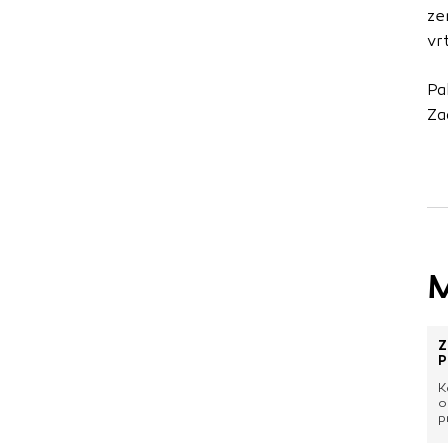
uporabljajo za izdela
ze
na drugih spletnih m
vrt
naprave. Če zavrnet
oglaševanja.
Pa
Za
Potrdi moje izbir
M
Z
P
K
o
p
p