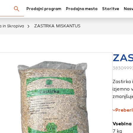
Prodajni program
Prodajna mesta
Storitve
Nasv
Išči...
 in škropiva
ZASTIRKA MISKANTUS
kov
ZAS
3830999
oli spletno mesto, mesto lahko shrani ali pridobi informacij
v obliki piškotkov. Te informacije se lahko navezujejo na va
Zastirka 
krbijo, da vaše spletno mesto deluje v skladu z vašimi pričak
izjemno v
 ne razkrivajo neposredno vaše identitete, vendar vam lahko
zmanjšuje
uporabniško izkušnjo. Nekatere vrste piškotkov lahko zavrn
rij, da si ogledate več informacij in spremenite privzete na
Preberi
tkov vpliva na vašo uporabo tega spletnega mesta in naše s
Vsebina
7 kg