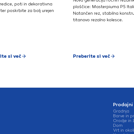
Nova generacija ročnih rezalni
redice, poti in dekorativna
ploščice: Masterpiuma P5 Ital
ter poskrbite za bolj urejen
Natančen rez, stabilna konstru
titanovo rezalno kolesce.
ite si več
Preberite si več
Prodajni
Gradnja
Barve in p
Orodje in 
Dom
Vrt in okol