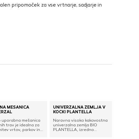
nje ustreznih oglasov
alen pripomoček za vse vrtnarje, sadjarje in
 brskalnika in
 spletnega
DOVOLI VSE
NA MEŠANICA
UNIVERZALNA ZEMLJA V
ERZAL
KOCKI PLANTELLA
o uporabna mešanica
Naravna visoko kakovostna
ih trav je idealna za
univerzalna zemlja BIO
itev vrtov, parkov in
PLANTELLA, izredno
cijskih površin. Setev
bogata z organskimi