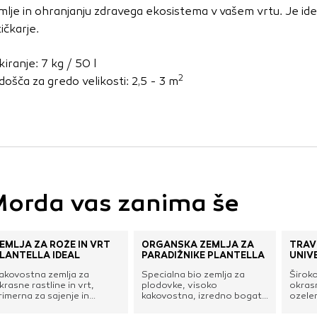
vo profila vaših interesov, ki ga nato uporabijo za prikazova
mlje in ohranjanju zdravega ekosistema v vašem vrtu. Je ide
estih. Pri delu uporabljajo edinstveno prepoznavanje vašega
ičkarje.
e uporabo teh piškotkov, ne boste deležni našega ciljnega
kiranje: 7 kg / 50 l
2
došča za gredo velikosti: 2,5 - 3 m
e
orda vas zanima še
EMLJA ZA ROŽE IN VRT
ORGANSKA ZEMLJA ZA
TRAV
LANTELLA IDEAL
PARADIŽNIKE PLANTELLA
UNIV
akovostna zemlja za
Specialna bio zemlja za
Širok
krasne rastline in vrt,
plodovke, visoko
okrasn
rimerna za sajenje in
kakovostna, izredno bogata
ozelen
resajanje vseh vrst sobnih,
z organskimi snovmi, ki je
rekrea