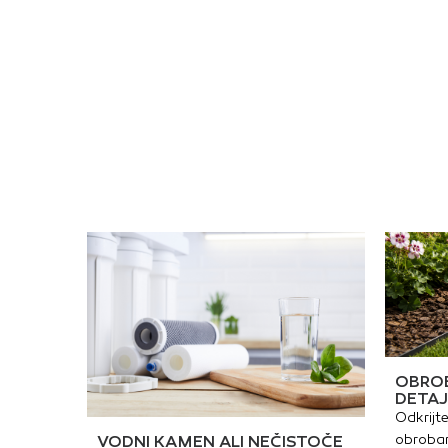
b
r
I
a
h
k
s
n
h
z
h
z
v
r
p
z
h
i
a
z
c
OBROB
DETAJ
Odkrijte
obrobam
VODNI KAMEN ALI NEČISTOČE