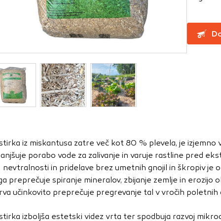
za delovanje spletnega mesta, zato jih v naših sistemih ni mog
Do
ni samo kot odziv na vaša dejanja, ki vodijo do storitvenih z
, prijava ali izpolnjevanje obrazcev. Na voljo imate nastavite
ali vas opozori na njih. V tem primeru nekateri deli spletne
itost delovanja
emo obiske in izvor prometa, da lahko merimo in izboljšamo 
etnega mesta. Z njimi prepoznamo, katera mesta so najbolj
stirka iz miskantusa zatre več kot 80 % plevela, je izjemno v
ujemo, kako se obiskovalci pomikajo po spletnem mestu. Podatk
anjšuje porabo vode za zalivanje in varuje rastline pred eks
 in anonimni. Če uporabo teh piškotkov zavrnete, ne bomo ved
 nevtralnosti in pridelave brez umetnih gnojil in škropiv je o
o mesto.
ga preprečuje spiranje mineralov, zbijanje zemlje in erozijo
usmerjenost
rva učinkovito preprečuje pregrevanje tal v vročih poletnih 
 naši oglaševalski partnerji. Partnerska oglaševalska podjetj
stirka izboljša estetski videz vrta ter spodbuja razvoj mikro