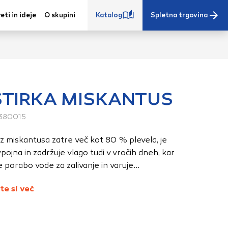
eti in ideje
O skupini
Katalog
Spletna trgovina
TIRKA MISKANTUS
380015
e iz vašega
s, vaše nastavitve,
iz miskantusa zatre več kot 80 % plevela, je
ovanji. Te
pojna in zadržuje vlago tudi v vročih dneh, kar
 zagotovijo bolj
 porabo vode za zalivanje in varuje...
ete. Klikajte
stavitve. Blokiranje
te si več
toritve.
Več