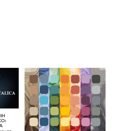
žna spomladi ali pozno
snovmi, je idealna za
etnem in zgodnjem
gojenje vseh vrst rastlin v
skem času. Zgodnja
vrtu, posodah in visokih
ska setev pripomore k
gredah. Vsebuje optimalno
i konkurenčnosti
mešanico treh
ov, ki so že v tleh.
najkakovostnejših naravnih
šot, bogatih s humusom, in
dodatek vseh potrebnih
organskih hranil. Rastlinam
nudi dober vodno-zračni
režim, izboljšuje zmožnost
korenin za vsrkavanje vode
in hranil ter povečuje
količino mikroorganizmov in
delež organske snovi v tleh.
Tako univerzalna zemlja
omogoča idealne pogoje za
naravno zdravo rast in
razvoj rastlin, dober
pridelek in lep videz rastlin.
IH
KO:
A