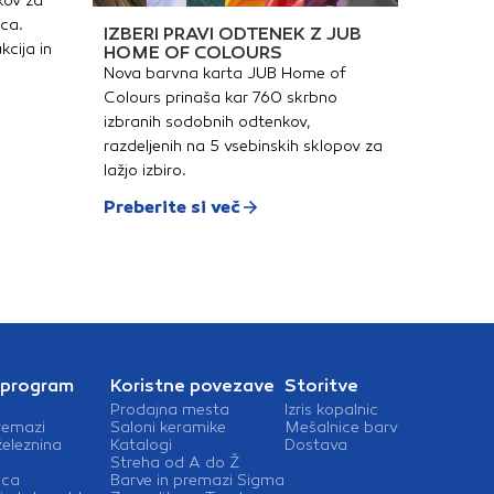
kov za
ica.
IZBERI PRAVI ODTENEK Z JUB
kcija in
HOME OF COLOURS
Nova barvna karta JUB Home of
Colours prinaša kar 760 skrbno
izbranih sodobnih odtenkov,
razdeljenih na 5 vsebinskih sklopov za
lažjo izbiro.
Preberite si več
 program
Koristne povezave
Storitve
Prodajna mesta
Izris kopalnic
remazi
Saloni keramike
Mešalnice barv
železnina
Katalogi
Dostava
Streha od A do Ž
ica
Barve in premazi Sigma