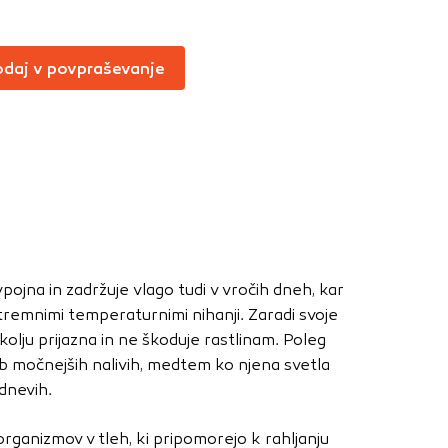
Vedno aktivni
oče izklopiti.
daj v povpraševanje
ahtev, na primer
v, da brskalnik
ga mesta ne bodo
učinkovitost
 in najmanj
pojna in zadržuje vlago tudi v vročih dneh, kar
i, ki jih piškotki
tremnimi temperaturnimi nihanji. Zaradi svoje
eli, kdaj ste
kolju prijazna in ne škoduje rastlinam. Poleg
 ob močnejših nalivih, medtem ko njena svetla
dnevih.
a jih lahko
organizmov v tleh, ki pripomorejo k rahljanju