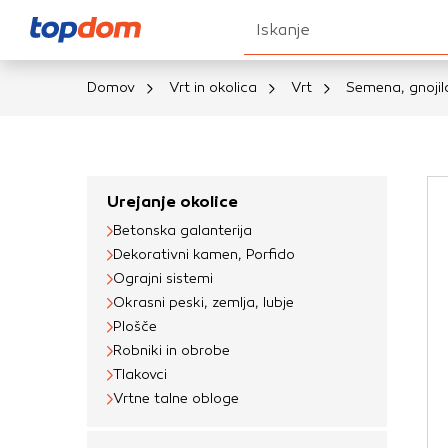
Iskanje
Domov
Vrt in okolica
Vrt
Semena, gnojila
Nastavitve piškot
Vaša zasebnost
Urejanje okolice
Betonska galanterija
Ko obiščete katero k
Dekorativni kamen, Porfido
brskalnika, večinoma 
Ograjni sistemi
vašo napravo ali pa s
Okrasni peski, zemlja, lubje
informacije običajno
Plošče
prilagojeno spletno 
Robniki in obrobe
različna imena katego
Tlakovci
določenih vrst piško
Vrtne talne obloge
informacij