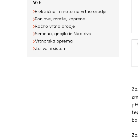
Vrt
Obvezni piškotki
Električno in motorno vrtno orodje
Ti piškotki so nujni 
Ponjave, mreže, koprene
Običajno so nastavlje
Ročno vrtno orodje
nastavitev zasebnosti
Semena, gnojila in škropiva
blokira te piškotke 
Vrtnarska oprema
delovali.
Zalivalni sistemi
Piškotki za učinkov
S temi piškotki štej
delovanja našega spl
Za
priljubljena, in opaz
zm
zbirajo, so združeni
pH
obiskali naše spletn
te
Piškotki za ciljno 
ba
Te piškotke nastavijo
Za