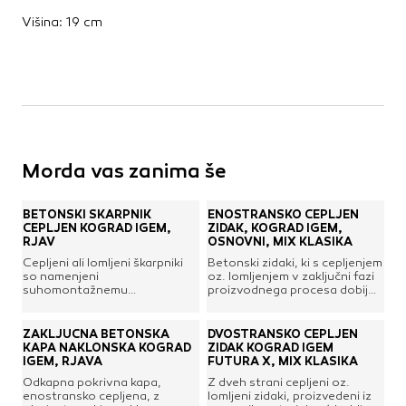
Višina: 19 cm
Morda vas zanima še
BETONSKI ŠKARPNIK
ENOSTRANSKO CEPLJEN
CEPLJEN KOGRAD IGEM,
ZIDAK, KOGRAD IGEM,
RJAV
OSNOVNI, MIX KLASIKA
Cepljeni ali lomljeni škarpniki
Betonski zidaki, ki s cepljenjem
so namenjeni
oz. lomljenjem v zaključni fazi
suhomontažnemu
proizvodnega procesa dobijo
sestavljanju. Sestavljanje je
končni izgled, katerega
hitro in preprosto, obliko
cepljena površina spominja na
škarpe pa se lahko brez težav
naravni kamen. Spekter
ZAKLJUČNA BETONSKA
DVOSTRANSKO CEPLJEN
prilagaja terenu. Betonskemu
njihove uporabe je zelo širok,
KAPA NAKLONSKA KOGRAD
ZIDAK KOGRAD IGEM
škarpniku je dodano
saj se uporabljajo za zidanje
IGEM, RJAVA
FUTURA X, MIX KLASIKA
hidrofobno sredstvo, kar
škarp, podpornih zidov, garaž,
Odkapna pokrivna kapa,
Z dveh strani cepljeni oz.
zagotavlja manjše vpijanje
proizvodnih hal ...Betonu je
enostransko cepljena, z
lomljeni zidaki, proizvedeni iz
vode in nečistoč ter omogoča
dodano hidrofobno sredstvo,