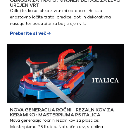
OBROBA ZA TRATO: MAJHEN DETAJL ZA LEPO
UREJEN VRT
Odkrijte, kako lahko z vrtnimi obrobami Belissa
enostavno ločite trato, gredice, poti in dekorativna
nasutja ter poskrbite za bolj urejen vrt.
Preberite si več
NOVA GENERACIJA ROČNIH REZALNIKOV ZA
KERAMIKO: MASTERPIUMA P5 ITALICA
Nova generacija ročnih rezalnikov za ploščice:
Masterpiuma P5 Italica. Natančen rez, stabilna