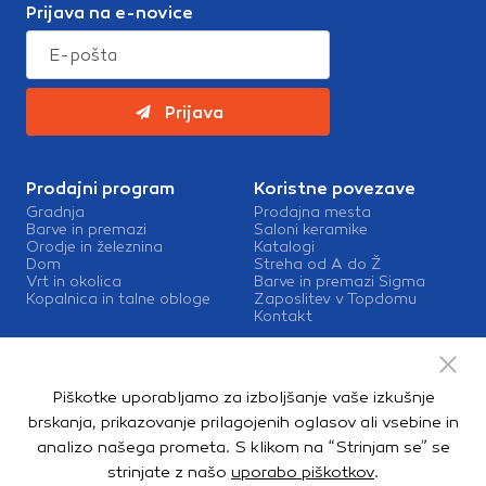
Prijava na e-novice
Prijava
Prodajni program
Koristne povezave
Gradnja
Prodajna mesta
Barve in premazi
Saloni keramike
Orodje in železnina
Katalogi
Dom
Streha od A do Ž
Vrt in okolica
Barve in premazi Sigma
Kopalnica in talne obloge
Zaposlitev v Topdomu
Kontakt
Storitve
Izris kopalnic
Piškotke uporabljamo za izboljšanje vaše izkušnje
Mešalnice barv
Dostava
brskanja, prikazovanje prilagojenih oglasov ali vsebine in
analizo našega prometa. S klikom na “Strinjam se” se
strinjate z našo
uporabo piškotkov
.