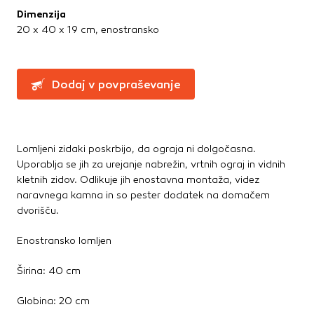
Te piškotke nastavijo naši oglaševalski partnerji.
Dimenzija
Partnerska oglaševalska podjetja jih lahko uporabljajo za
20 x 40 x 19 cm, enostransko
izdelavo profila vaših interesov, ki ga nato uporabijo za
prikazovanje ustreznih oglasov na drugih spletnih mestih.
Pri delu uporabljajo edinstveno prepoznavanje vašega
brskalnika in naprave. Če zavrnete uporabo teh piškotkov,
Dodaj v povpraševanje
ne boste deležni našega ciljnega spletnega oglaševanja.
Potrdi moje izbire
Lomljeni zidaki poskrbijo, da ograja ni dolgočasna.
Uporablja se jih za urejanje nabrežin, vrtnih ograj in vidnih
DOVOLI VSE
kletnih zidov. Odlikuje jih enostavna montaža, videz
naravnega kamna in so pester dodatek na domačem
dvorišču.
Enostransko lomljen
Širina: 40 cm
Globina: 20 cm