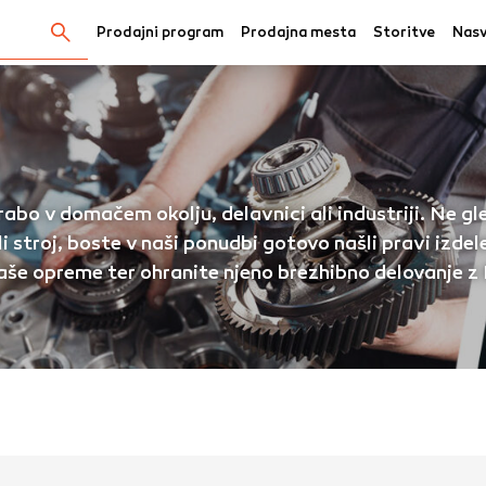
Prodajni program
Prodajna mesta
Storitve
Nasv
Išči...
kov
abo v domačem okolju, delavnici ali industriji. Ne gl
biščete katero koli spletno mesto, mesto lahko shrani ali p
i stroj, boste v naši ponudbi gotovo našli pravi izdel
činoma v obliki piškotkov. Te informacije se lahko navezujej
avo ali pa skrbijo, da vaše spletno mesto deluje v skladu z v
aše opreme ter ohranite njeno brezhibno delovanje z B
 ne razkrivajo neposredno vaše identitete, vendar vam lahko
uporabniško izkušnjo. Nekatere vrste piškotkov lahko zavrn
rij, da si ogledate več informacij in spremenite privzete na
tkov vpliva na vašo uporabo tega spletnega mesta in naše s