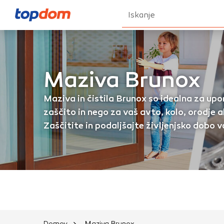
Iskanje
Nastavitve piškot
Maziva Brunox
Maziva in čistila Brunox so idealna za upor
Vaša zasebnost
Ko o
zaščito in nego za vaš avto, kolo, orodje al
vašega brskalnika, ve
nastavitve, vašo napr
Zaščitite in podaljšajte življenjsko dobo v
informacije običajno
prilagojeno spletno 
različna imena katego
določenih vrst piško
informacij
Obvezni piškotki
Domov
Maziva Brunox