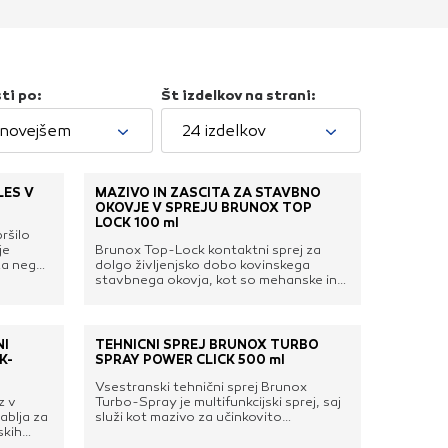
oče izklopiti.
ahtev, na primer
v, da brskalnik
ga mesta ne bodo
ti po:
Št izdelkov na strani:
jnovejšem
24 izdelkov
LES V
MAZIVO IN ZAŠČITA ZA STAVBNO
učinkovitost
OKOVJE V SPREJU BRUNOX TOP
 in najmanj
LOCK 100 ml
ršilo
i, ki jih piškotki
je
Brunox Top-Lock kontaktni sprej za
za nego
dolgo življenjsko dobo kovinskega
eli, kdaj ste
 dobro
stavbnega okovja, kot so mehanske in
električne ključavnice, cilindri, zapahi,
esnil,
tečaji, vodila in drugo. Sprošča blokade,
ti in
izpodriva vlago in poskrbi za gladko
e
delovanje mehanizma. Ne vsebuje
NI
TEHNIČNI SPREJ BRUNOX TURBO
 odbija
silikona, PTFE, grafita ali nano-
K-
SPRAY POWER CLICK 500 ml
a hitro
keramičnih delcev in ne tvori smolaste
a jih lahko
ljivo za
plasti. Zagotavlja mazljivost do -52 °C
Vsestranski tehnični sprej Brunox
in preprečuje zaledenitev.Mazivo, ki
z v
Turbo-Spray je multifunkcijski sprej, saj
nje ustreznih oglasov
i
tvori 1 - 2 μm debel, prozoren in
ablja za
služi kot mazivo za učinkovito
k
nestrdljiv mazalni film, ki izpodriva vlago
 brskalnika in
skih
podmazovanje, za izpodrivanje vlage,
silikona,
in trajnostno podmaže.Prodorno olje, ki
zaščito,
kot odstranjevalec rje in korozijska