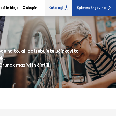
eti in ideje
O skupini
Katalog
Spletna trgovina
ede na to, ali potrebujete učinkovito
ridobi informacije iz
ek.
o na vas, vaše
ašimi pričakovanji. Te
runox mazivi in čistili.
 zagotovijo bolj
ete. Klikajte
stavitve. Blokiranje
toritve.
Več
Vedno aktivni