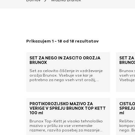
Ti piškotki so nujni 
Običajno so nastavlje
nastavitev zasebnosti
blokira te piškotke 
delovali.
Prikazujem 1 - 18 od 18 rezultatov
Piškotki za učinkov
SET ZA NEGO IN ZAŠČITO OROŽJA
SET ZA
S temi piškotki štej
BRUNOX
BRUNO
delovanja našega spl
Set za celovito čiščenje in vzdrževanje
Brunox 
priljubljena, in opaz
orožja Brunox. Vsebuje vse kar je
vseh vrs
potrebno za nego vseh vrst orožij,
Vsebuje
zbirajo, so združeni
bodisi službenih, lovskih, športnih ali
klasični
zbirateljskih. Skupaj v priročnemu
električ
obiskali naše spletn
plastičnemu kovčku iz polimera.Set
priročn
vsebuje:• 1x 100 ml visokokakovostnega
polimera
Piškotki za ciljno 
sredstva v spreju Brunox Gun Care za
visokok
PROTIKOROZIJSKO MAZIVO ZA
ČISTIL
nego vseh vrst orožij, ki učinkovito
pršila B
VERIGE V SPREJU BRUNOX TOP KETT
SPREJU
raztaplja ostanke smodnika, svinca,
je doka
100 ml
ml
Te piškotke nastavijo
tombaka, niklja in bakra. Hkrati izpodriva
nego vzm
in odstrani vlago, korozijsko zaščiti ter
dobro od
Brunox Top-Kett je visoko tehnološko
Rešitev 
uporabljajo za izdela
čisti in podmaže komponente s tvorbo
amortize
mazivo v pršilu za vse vremenske
komponen
viskoelastičnega sloja. Nevtralno je do
neguje in
razmere, razvito posebej za mazanje
na drugih spletnih m
nego. B
lakiranih površin, usnja, lesa, gume in
impregni
verig koles ter električnih in motornih
polira, 