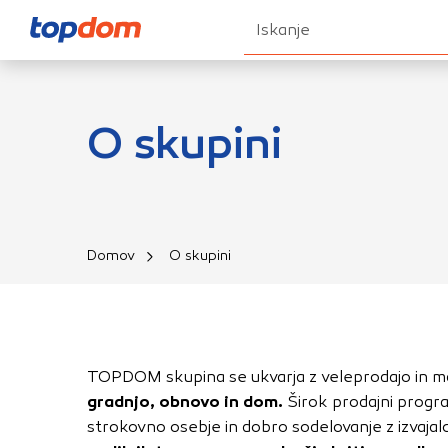
Iskanje
Nastavitve piškot
O skupini
Vaša zasebnost
Ko obiščete katero k
Domov
O skupini
brskalnika, večinoma 
vašo napravo ali pa s
informacije običajno
prilagojeno spletno 
različna imena katego
TOPDOM skupina se ukvarja z veleprodajo in 
določenih vrst piško
gradnjo, obnovo in dom.
Širok prodajni progr
informacij
strokovno osebje in dobro sodelovanje z izvajalc