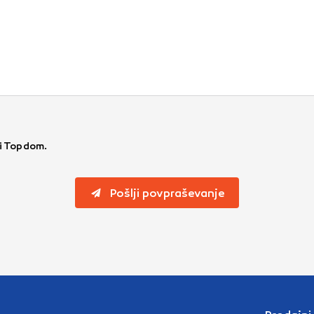
ti Topdom.
Pošlji povpraševanje