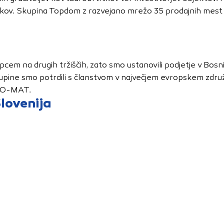
vo profila vaših interesov, ki ga nato uporabijo za prikazova
lkov. Skupina Topdom z razvejano mrežo 35 prodajnih mest po
estih. Pri delu uporabljajo edinstveno prepoznavanje vašega
e uporabo teh piškotkov, ne boste deležni našega ciljnega
upcem na drugih tržiščih, zato smo ustanovili podjetje v Bosn
e
upine smo potrdili s članstvom v največjem evropskem zdru
URO-MAT.
lovenija