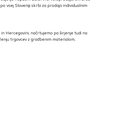
nje ustreznih oglasov
 vsej Sloveniji skrbi za prodajo individualnim
 brskalnika in
 spletnega
i in Hercegovini, načrtujemo pa širjenje tudi na
DOVOLI VSE
ženju trgovcev z gradbenim materialom,