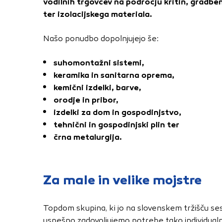
vodilnih trgovcev na področju kritin, gradb
Obvezni piškotki
ter izolacijskega materiala.
Ti piškotki so nujni 
Našo ponudbo dopolnjujejo še:
Običajno so nastavlje
nastavitev zasebnosti
suhomontažni sistemi,
blokira te piškotke 
keramika in sanitarna oprema,
delovali.
kemični izdelki, barve,
Piškotki za učinkov
orodje in pribor,
izdelki za dom in gospodinjstvo,
S temi piškotki štej
tehnični in gospodinjski plin ter
delovanja našega spl
črna metalurgija.
priljubljena, in opaz
zbirajo, so združeni
obiskali naše spletn
Za male in velike mojstre
Piškotki za ciljno 
Topdom skupina, ki jo na slovenskem tržišču s
Te piškotke nastavijo
uspešno zadovoljujemo potrebe tako individualnih