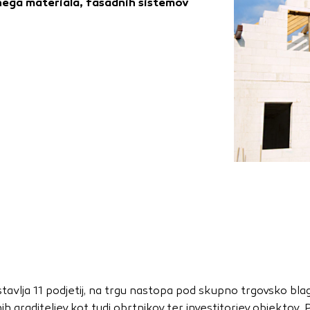
enega materiala, fasadnih sistemov
za delovanje spletnega mesta, zato jih v naših sistemih ni mog
ni samo kot odziv na vaša dejanja, ki vodijo do storitvenih z
, prijava ali izpolnjevanje obrazcev. Na voljo imate nastavite
ali vas opozori na njih. V tem primeru nekateri deli spletne
itost delovanja
emo obiske in izvor prometa, da lahko merimo in izboljšamo 
etnega mesta. Z njimi prepoznamo, katera mesta so najbolj
ujemo, kako se obiskovalci pomikajo po spletnem mestu. Podatk
 in anonimni. Če uporabo teh piškotkov zavrnete, ne bomo ved
o mesto.
usmerjenost
estavlja 11 podjetij, na trgu nastopa pod skupno trgovsko
 naši oglaševalski partnerji. Partnerska oglaševalska podjetj
 graditeljev kot tudi obrtnikov ter investitorjev objektov. P