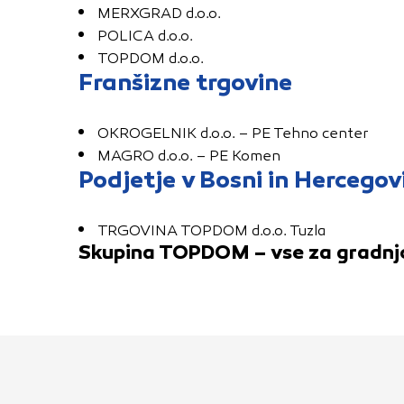
MERXGRAD d.o.o.
POLICA d.o.o.
TOPDOM d.o.o.
Franšizne trgovine
OKROGELNIK d.o.o. – PE Tehno center
MAGRO d.o.o. – PE Komen
Podjetje v Bosni in Hercegov
TRGOVINA TOPDOM d.o.o. Tuzla
Skupina TOPDOM – vse za gradnj