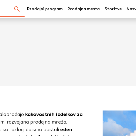
Prodajni program
Prodajna mesta
Storitve
Nasv
Išči...
kov
oli spletno mesto, mesto lahko shrani ali pridobi informacij
v obliki piškotkov. Te informacije se lahko navezujejo na va
krbijo, da vaše spletno mesto deluje v skladu z vašimi pričak
 ne razkrivajo neposredno vaše identitete, vendar vam lahko
uporabniško izkušnjo. Nekatere vrste piškotkov lahko zavrn
rij, da si ogledate več informacij in spremenite privzete na
maloprodajo
kakovostnih izdelkov za
tkov vpliva na vašo uporabo tega spletnega mesta in naše s
am, razvejana prodajna mreža,
i so razlog, da smo postali
eden