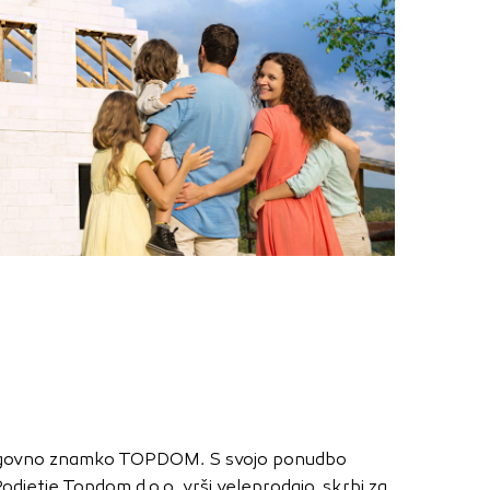
Vedno aktivni
oče izklopiti.
ahtev, na primer
v, da brskalnik
ga mesta ne bodo
učinkovitost
 in najmanj
i, ki jih piškotki
eli, kdaj ste
 blagovno znamko TOPDOM. S svojo ponudbo
a jih lahko
odjetje Topdom d.o.o. vrši veleprodajo, skrbi za