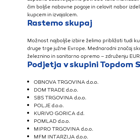
uporabljajo za izdela
čim boljše nabavne pogoje in celovit nabor izde
na drugih spletnih m
kupcem in izvajalcem.
naprave. Če zavrnet
Rastemo skupaj
oglaševanja.
Možnost najboljše izbire želimo približati tudi k
Potrdi moje izbir
druge trge južne Evrope. Mednarodni značaj sk
železnino in sanitarno opremo – združenju E
Podjetja v skupini Topdom S
OBNOVA TRGOVINA d.o.o.
DOM TRADE d.o.o.
SBS TRGOVINA d.o.o.
POLJE d.o.o.
KURIVO GORICA d.d.
POMLAD d.o.o.
MIPRO TRGOVINA d.o.o.
MFM INTARZIJA d.o.o.