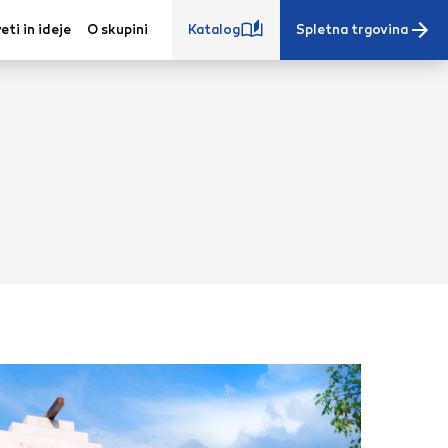
eti in ideje
O skupini
Katalog
Spletna trgovina
e iz vašega
s, vaše nastavitve,
ovanji. Te
 zagotovijo bolj
ete. Klikajte
stavitve. Blokiranje
toritve.
Več