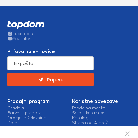
Facebook
YouTube
Prijava na e-novice
Prijava
Prodajni program
Koristne povezave
Gradnja
Prodajna mesta
Barve in premazi
Saloni keramike
Orodje in železnina
Katalogi
Dom
Streha od A do Ž
Vrt in okolica
Barve in premazi Sigma
Kopalnica in talne obloge
Zaposlitev v Topdomu
Kontakt