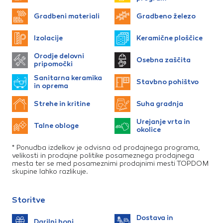
Te piškotke nastavijo naši oglaševalski partnerji.
Partnerska oglaševalska podjetja jih lahko uporabljajo za
Gradbeni materiali
Gradbeno železo
izdelavo profila vaših interesov, ki ga nato uporabijo za
prikazovanje ustreznih oglasov na drugih spletnih mestih.
Izolacije
Keramične ploščice
Pri delu uporabljajo edinstveno prepoznavanje vašega
Orodje delovni
brskalnika in naprave. Če zavrnete uporabo teh piškotkov,
Osebna zaščita
pripomočki
ne boste deležni našega ciljnega spletnega oglaševanja.
Sanitarna keramika
Stavbno pohištvo
in oprema
Potrdi moje izbire
Strehe in kritine
Suha gradnja
Urejanje vrta in
DOVOLI VSE
Talne obloge
okolice
* Ponudba izdelkov je odvisna od prodajnega programa,
velikosti in prodajne politike posameznega prodajnega
mesta ter se med posameznimi prodajnimi mesti TOPDOM
skupine lahko razlikuje.
Storitve
Dostava in
Darilni boni