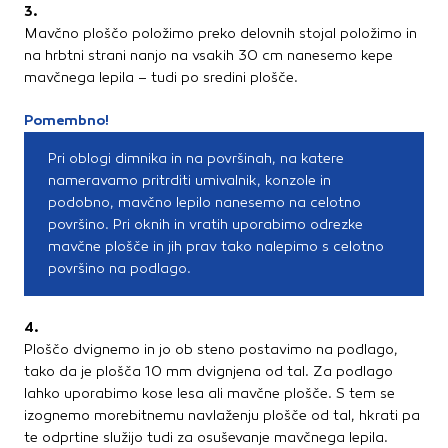
3.
Mavčno ploščo položimo preko delovnih stojal položimo in
na hrbtni strani nanjo na vsakih 30 cm nanesemo kepe
mavčnega lepila – tudi po sredini plošče.
Pomembno!
Pri oblogi dimnika in na površinah, na katere
nameravamo pritrditi umivalnik, konzole in
podobno, mavčno lepilo nanesemo na celotno
površino. Pri oknih in vratih uporabimo odrezke
mavčne plošče in jih prav tako nalepimo s celotno
površino na podlago.
4.
Ploščo dvignemo in jo ob steno postavimo na podlago,
tako da je plošča 10 mm dvignjena od tal. Za podlago
lahko uporabimo kose lesa ali mavčne plošče. S tem se
izognemo morebitnemu navlaženju plošče od tal, hkrati pa
te odprtine služijo tudi za osuševanje mavčnega lepila.