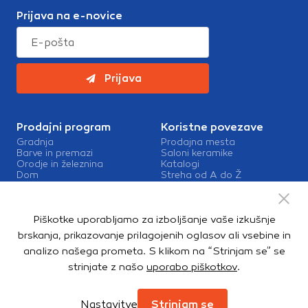
Prijava na e-novice
Prijava
Prodajni program
Koristne povezave
Gradnja
Prodajna mesta
Barve in premazi
Saloni keramike
Orodje in železnina
Katalogi
Dom
Streha od A do Ž
Vrt in okolica
Barve in premazi Sigma
Kopalnica in talne obloge
Zaposlitev v Topdomu
Kontakt
Piškotke uporabljamo za izboljšanje vaše izkušnje
Storitve
brskanja, prikazovanje prilagojenih oglasov ali vsebine in
Izris kopalnic
analizo našega prometa. S klikom na “Strinjam se” se
Mešalnice barv
strinjate z našo
uporabo piškotkov
.
Dostava
Nastavitve
Strinjam se