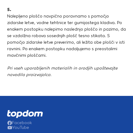
5.
Nalepljeno ploščo navpično poravnamo s pomočjo
zidarske letve, vodne tehtnice ter gumijastega kladiva. Po
enakem postopku nalepimo naslednjo ploščo in pazimo, da
se vzdolžna robova sosednjih plošč tesno stikata. S
pomočjo zidarske letve preverimo, ali ležita obe plošči v isti
ravnini. Po enakem postopku nadaljujemo s preostalimi
mavčnimi ploščami.
Pri vseh uporabljenih materialih in orodjih upoštevajte
navodila proizvajalca.
Facebook
YouTube