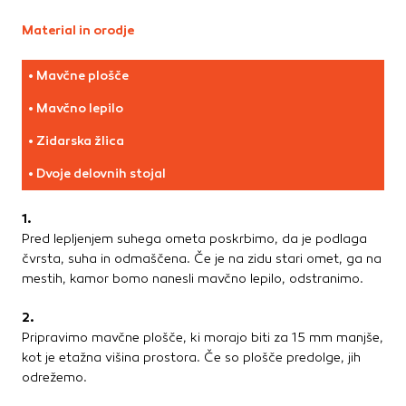
Te piškotke nastavijo naši oglaševalski partnerji.
Partnerska oglaševalska podjetja jih lahko uporabljajo za
Material in orodje
izdelavo profila vaših interesov, ki ga nato uporabijo za
prikazovanje ustreznih oglasov na drugih spletnih mestih.
• Mavčne plošče
• 
Pri delu uporabljajo edinstveno prepoznavanje vašega
brskalnika in naprave. Če zavrnete uporabo teh piškotkov,
• Mavčno lepilo
• 
ne boste deležni našega ciljnega spletnega oglaševanja.
• Zidarska žlica
• 
• Dvoje delovnih stojal
Potrdi moje izbire
1.
DOVOLI VSE
Pred lepljenjem suhega ometa poskrbimo, da je podlaga
čvrsta, suha in odmaščena. Če je na zidu stari omet, ga na
mestih, kamor bomo nanesli mavčno lepilo, odstranimo.
2.
Pripravimo mavčne plošče, ki morajo biti za 15 mm manjše,
kot je etažna višina prostora. Če so plošče predolge, jih
odrežemo.