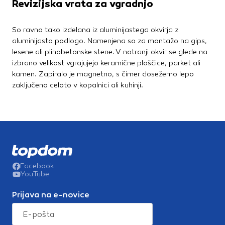
Revizijska vrata za vgradnjo
So ravno tako izdelana iz aluminijastega okvirja z
aluminijasto podlogo. Namenjena so za montažo na gips,
lesene ali plinobetonske stene. V notranji okvir se glede na
izbrano velikost vgrajujejo keramične ploščice, parket ali
kamen. Zapiralo je magnetno, s čimer dosežemo lepo
zaključeno celoto v kopalnici ali kuhinji.
Facebook
YouTube
Prijava na e-novice