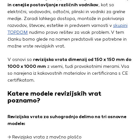
Te piškotke nastavijo naši oglaševalski partnerji.
in cenejše postavljanje različnih vodnikov
, kot so
Partnerska oglaševalska podjetja jih lahko uporabljajo za
električni, vodovodni, odtočni, plinski in vodniki za grelne
izdelavo profila vaših interesov, ki ga nato uporabijo za
medije. Zaradi lahkega dostopa, montaže in pokrivanja
prikazovanje ustreznih oglasov na drugih spletnih mestih.
razvodov, števcev, estetike in predvsem varnosti v
skupini
Pri delu uporabljajo edinstveno prepoznavanje vašega
TOPDOM
nudimo pravo rešitev za vsak problem. V tem
brskalnika in naprave. Če zavrnete uporabo teh piškotkov,
članku bomo glede na namen predstavili vse potrebne in
ne boste deležni našega ciljnega spletnega oglaševanja.
možne vrste revizijskih vrat.
V osnovi so
revizijska vrata dimenzij od 150 x 150 mm do
Potrdi moje izbire
1000 x 1000 mm
z vsemi, tudi pravokotnimi merami. Vsa
so narejena iz kakovostnih materialov in certificirana s CE
DOVOLI VSE
certifikatom.
Katere modele revizijskih vrat
poznamo?
Revizijska vrata za suhogradnjo delimo na tri osnovne
modele:
→ Revizijska vrata z mavčno ploščo