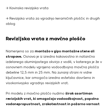
→ Kovinska revizijska vrata
→ Revizijska vrata za vgradnjo keramičnih ploščic in drugih
oblog
Revizijska vrata z mavčno ploščo
Namenjena so za
montažo v gips montažne stene ali
stropove.
Osnova je iz izredno kakovostno in natančno
izdelanega aluminijastega okvirja z vodili, v katerega je že v
osnovnem modelu vgrajena vodoodbojna mavčna plošča
debeline 12,5 mm in 25 mm. Na zunanji strani ni vidne
ključavnice, kar omogoča izredno estetsko dovršeno in
visokonivojsko vgradnjo revizijskih vrat.
Pri modelu z mavčno ploščo nudimo
širok asortiman
revizijskih vrat, ki omogočajo vodoodbojnost, popolno
vodonepropustnost, zrakotestnost in požarno varnost