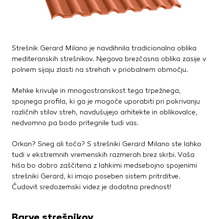
Vedno aktivni
Ti piškotki so nujni za delovanje spletnega mesta, zato jih v
naših sistemih ni mogoče izklopiti. Običajno so nastavljeni
samo kot odziv na vaša dejanja, ki vodijo do storitvenih
zahtev, na primer nastavitev zasebnosti, prijava ali
Strešnik Gerard Milano je navdihnila tradicionalna oblika
izpolnjevanje obrazcev. Na voljo imate nastavitev, da
mediteranskih strešnikov. Njegova brezčasna oblika zasije v
brskalnik blokira te piškotke ali vas opozori na njih. V tem
polnem sijaju zlasti na strehah v priobalnem območju.
primeru nekateri deli spletnega mesta ne bodo delovali.
Mehke krivulje in mnogostranskost tega trpežnega,
Piškotki za učinkovitost delovanja
spojnega profila, ki ga je mogoče uporabiti pri pokrivanju
različnih stilov streh, navdušujejo arhitekte in oblikovalce,
S temi piškotki štejemo obiske in izvor prometa, da lahko
nedvomno pa bodo pritegnile tudi vas.
merimo in izboljšamo učinkovitost delovanja našega
spletnega mesta. Z njimi prepoznamo, katera mesta so
Orkan? Sneg ali toča? S strešniki Gerard Milano ste lahko
najbolj in najmanj priljubljena, in opazujemo, kako se
tudi v ekstremnih vremenskih razmerah brez skrbi. Vaša
obiskovalci pomikajo po spletnem mestu. Podatki, ki jih
hiša bo dobro zaščitena z lahkimi medsebojno spojenimi
piškotki zbirajo, so združeni in anonimni. Če uporabo teh
strešniki Gerard, ki imajo poseben sistem pritrditve.
piškotkov zavrnete, ne bomo vedeli, kdaj ste obiskali naše
Čudovit sredozemski videz je dodatna prednost!
spletno mesto.
Piškotki za ciljno usmerjenost
Barve strešnikov