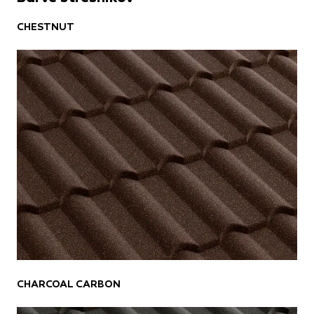
Te piškotke nastavijo naši oglaševalski partnerji.
Partnerska oglaševalska podjetja jih lahko uporabljajo za
CHESTNUT
izdelavo profila vaših interesov, ki ga nato uporabijo za
prikazovanje ustreznih oglasov na drugih spletnih mestih.
Pri delu uporabljajo edinstveno prepoznavanje vašega
brskalnika in naprave. Če zavrnete uporabo teh piškotkov,
ne boste deležni našega ciljnega spletnega oglaševanja.
Potrdi moje izbire
DOVOLI VSE
CHARCOAL CARBON