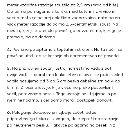
meter vzdolžne razdalje spustila za 2,5 cm (proč od hiše).
Ob tem si pomagamo s količki, med katerimi z vrvico in
vodno tehtnico najprej določimo vodoravnico, nato pa na
vsak meter razdalje določimo 2,5-centimetrski spust. Na
mestih, kjer je materiala preveč, ga odvzamemo, kjer ga je
premalo, pa ga dodamo.
4.
Površino poteptamo s teptalnim strojem. Na ta način se
površina utrdi, da se kasneje ob obremenitvah ne poseda.
5.
Na pripravljen spodnji ustroj namestimo vzdolž poti
dvoje vodil – uporabimo lahko letve ali kovinske palice. Med
vodila nasujemo od 3 do 5 cm peska debeline zrn od 4 do
8 mm. Z leseno letvijo, ki jo vlečemo preko postavljenih
vodil, poravnamo pesek. Tega ustroja ne utrjujemo in po
njem ne hodimo, sicer bomo morali postopek ponoviti.
6.
Polaganje tlakovcev je najbolje začeti od že
pripravljenega tlaka ali z vogala, da preprečimo stopanje
po neutrjenem pesku. Tlakovce polagamo na pesek in z