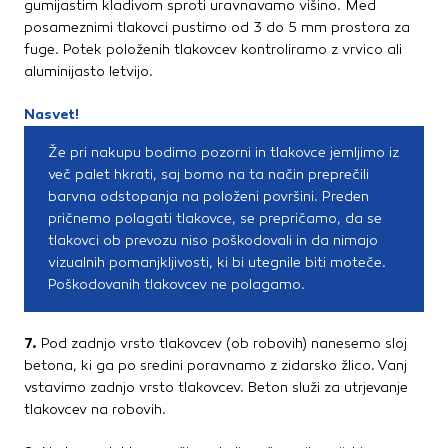
gumijastim kladivom sproti uravnavamo višino. Med
posameznimi tlakovci pustimo od 3 do 5 mm prostora za
fuge. Potek položenih tlakovcev kontroliramo z vrvico ali
aluminijasto letvijo.
Nasvet!
Že pri nakupu bodimo pozorni in tlakovce jemljimo iz
več palet hkrati, saj bomo na ta način preprečili
barvna odstopanja na položeni površini. Preden
pričnemo polagati tlakovce, se prepričamo, da se
tlakovci ob prevozu niso poškodovali in da nimajo
vizualnih pomanjkljivosti, ki bi utegnile biti moteče.
Poškodovanih tlakovcev ne polagamo.
7.
Pod zadnjo vrsto tlakovcev (ob robovih) nanesemo sloj
betona, ki ga po sredini poravnamo z zidarsko žlico. Vanj
vstavimo zadnjo vrsto tlakovcev. Beton služi za utrjevanje
tlakovcev na robovih.