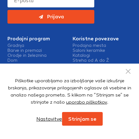
Prijava
Prodajni program
Koristne povezave
Gradnja
Prodajna mesta
Barve in premazi
Saloni keramike
Orodje in železnina
Katalogi
Dom
Streha od A do Ž
Vrt in okolica
Barve in premazi Sigma
Kopalnica in talne obloge
Zaposlitev v Topdomu
Kontakt
Piškotke uporabljamo za izboljšanje vaše izkušnje
Storitve
brskanja, prikazovanje prilagojenih oglasov ali vsebine in
Izris kopalnic
analizo našega prometa. S klikom na “Strinjam se” se
Mešalnice barv
strinjate z našo
uporabo piškotkov
.
Dostava
Nastavitve
Strinjam se
Copyright © 2026. Topdom d.o.o. Vse pravice pridržane.
Pravno obvestilo
Notranja prijava
Zasebnost in piškotki