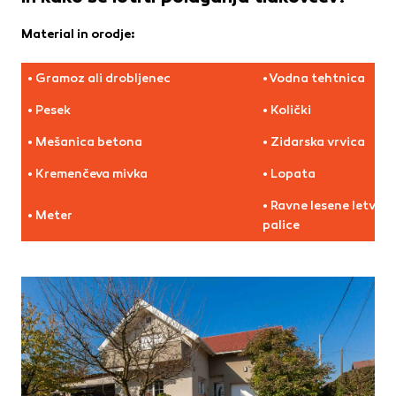
Te piškotke nastavijo naši oglaševalski partnerji.
Partnerska oglaševalska podjetja jih lahko uporabljajo za
Material in orodje:
izdelavo profila vaših interesov, ki ga nato uporabijo za
prikazovanje ustreznih oglasov na drugih spletnih mestih.
• Gramoz ali drobljenec
• Vodna tehtnica
Pri delu uporabljajo edinstveno prepoznavanje vašega
brskalnika in naprave. Če zavrnete uporabo teh piškotkov,
• Pesek
• Količki
ne boste deležni našega ciljnega spletnega oglaševanja.
• Mešanica betona
• Zidarska vrvica
• Kremenčeva mivka
• Lopata
Potrdi moje izbire
• Ravne lesene letve al
• Meter
DOVOLI VSE
palice