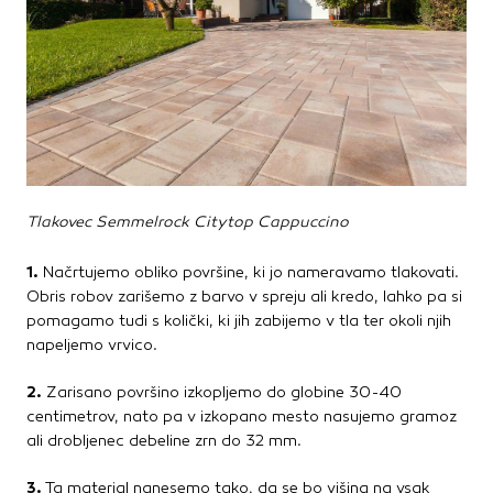
Tlakovec Semmelrock Citytop Cappuccino
1.
Načrtujemo obliko površine, ki jo nameravamo tlakovati.
Obris robov zarišemo z barvo v spreju ali kredo, lahko pa si
pomagamo tudi s količki, ki jih zabijemo v tla ter okoli njih
napeljemo vrvico.
2.
Zarisano površino izkopljemo do globine 30-40
centimetrov, nato pa v izkopano mesto nasujemo gramoz
ali drobljenec debeline zrn do 32 mm.
3.
Ta material nanesemo tako, da se bo višina na vsak