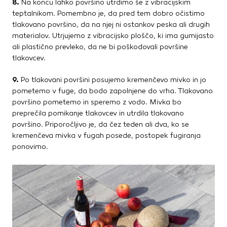
8.
Na koncu lahko površino utrdimo še z vibracijskim
teptalnikom. Pomembno je, da pred tem dobro očistimo
tlakovano površino, da na njej ni ostankov peska ali drugih
materialov. Utrjujemo z vibracijsko ploščo, ki ima gumijasto
ali plastično prevleko, da ne bi poškodovali površine
tlakovcev.
9.
Po tlakovani površini posujemo kremenčevo mivko in jo
pometemo v fuge, da bodo zapolnjene do vrha. Tlakovano
površino pometemo in speremo z vodo. Mivka bo
preprečila pomikanje tlakovcev in utrdila tlakovano
površino. Priporočljivo je, da čez teden ali dva, ko se
kremenčeva mivka v fugah posede, postopek fugiranja
ponovimo.