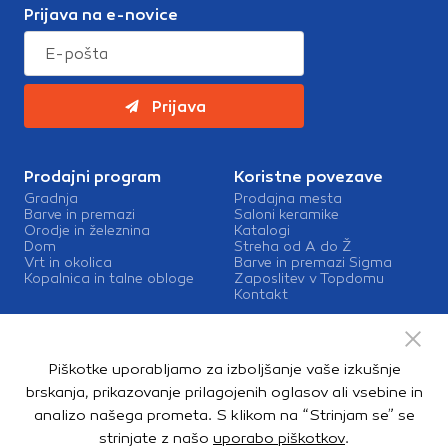
Prijava na e-novice
Prijava
Prodajni program
Koristne povezave
Gradnja
Prodajna mesta
Barve in premazi
Saloni keramike
Orodje in železnina
Katalogi
Dom
Streha od A do Ž
Vrt in okolica
Barve in premazi Sigma
Kopalnica in talne obloge
Zaposlitev v Topdomu
Kontakt
Storitve
Izris kopalnic
Piškotke uporabljamo za izboljšanje vaše izkušnje
Mešalnice barv
Dostava
brskanja, prikazovanje prilagojenih oglasov ali vsebine in
analizo našega prometa. S klikom na “Strinjam se” se
strinjate z našo
uporabo piškotkov
.