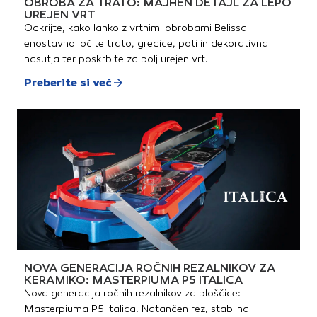
OBROBA ZA TRATO: MAJHEN DETAJL ZA LEPO
UREJEN VRT
Odkrijte, kako lahko z vrtnimi obrobami Belissa
enostavno ločite trato, gredice, poti in dekorativna
nasutja ter poskrbite za bolj urejen vrt.
Preberite si več
NOVA GENERACIJA ROČNIH REZALNIKOV ZA
KERAMIKO: MASTERPIUMA P5 ITALICA
Nova generacija ročnih rezalnikov za ploščice:
Masterpiuma P5 Italica. Natančen rez, stabilna