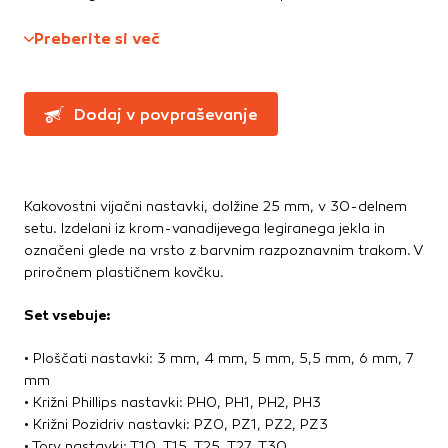
Te piškotke nastavijo naši oglaševalski partnerji.
Ročne žage, sekire, noži
Partnerska oglaševalska podjetja jih lahko uporabljajo za
Preberite si več
Svinčniki, krede, flumastri
izdelavo profila vaših interesov, ki ga nato uporabijo za
Zidarsko orodje
prikazovanje ustreznih oglasov na drugih spletnih mestih.
Pri delu uporabljajo edinstveno prepoznavanje vašega
Dodaj v povpraševanje
brskalnika in naprave. Če zavrnete uporabo teh piškotkov,
Železnina in pritrdilna tehnika
ne boste deležni našega ciljnega spletnega oglaševanja.
Konzole in nosilci
Kotniki
Kotno in profilno železo
Kakovostni vijačni nastavki, dolžine 25 mm, v 30-delnem
Potrdi moje izbire
setu. Izdelani iz krom-vanadijevega legiranega jekla in
Pritrdilna tehnika
označeni glede na vrsto z barvnim razpoznavnim trakom. V
DOVOLI VSE
Spojni elementi
priročnem plastičnem kovčku.
Verige, jeklene vrvi
Vijaki
Set vsebuje:
Žičniki
• Ploščati nastavki: 3 mm, 4 mm, 5 mm, 5,5 mm, 6 mm, 7
mm
• Križni Phillips nastavki: PH0, PH1, PH2, PH3
• Križni Pozidriv nastavki: PZ0, PZ1, PZ2, PZ3
• Torv nastavki: T10, T15, T25, T27, T30