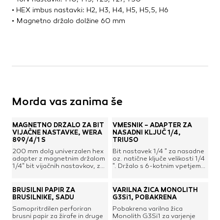
• HEX imbus nastavki: H2, H3, H4, H5, H5,5, H6
• Magnetno držalo dolžine 60 mm
Morda vas zanima še
MAGNETNO DRŽALO ZA BIT
VMESNIK – ADAPTER ZA
VIJAČNE NASTAVKE, WERA
NASADNI KLJUČ 1/4,
899/4/1 S
TRIUSO
200 mm dolg univerzalen hex
Bit nastavek 1/4 " za nasadne
adapter z magnetnim držalom
oz. natične ključe velikosti 1/4
1/4" bit vijačnih nastavkov, z
". Držalo s 6-kotnim vpetjem
močnim prijemalnim obročem
za vrtalnike, vijačnike in
in tulcem iz nerjavnega jekla.
podobno električno
Primeren za vrtalnike, vijačnike
orodje.Vpetje: 6-kotno 1/4"
BRUSILNI PAPIR ZA
VARILNA ŽICA MONOLITH
in druga električna
HEXVelikost ključa: 1/4"
BRUSILNIKE, SADU
G3Si1, POBAKRENA
orodja.Dolžina: 200 mm /
Samopritrdilen perforiran
Pobakrena varilna žica
12"Pogon: 6-kotni 1/4"
brusni papir za žirafe in druge
Monolith G3Si1 za varjenje
hexVpetje: 6-kotno 1/4"