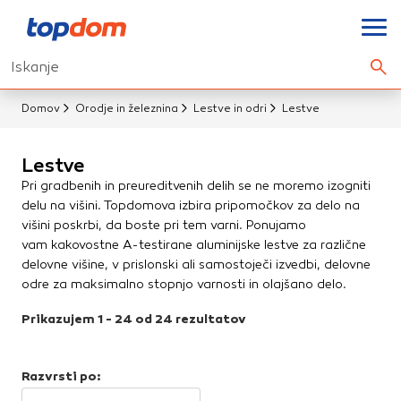
Nastavitve piškotkov
Iskanje
Električno orodje in stroji
Išči.
Brusilniki
Drugo električno orodje
Vaša zasebnost
Ko obiščete katero koli spletno mesto,
Domov
Orodje in železnina
Lestve in odri
Lestve
mesto lahko shrani ali pridobi informacije iz vašega
Kompresorji
brskalnika, večinoma v obliki piškotkov. Te informacije se
Visokotlačni čistilniki
Lestve
lahko navezujejo na vas, vaše nastavitve, vašo napravo ali
Vrtalniki
Pri gradbenih in preureditvenih delih se ne moremo izogniti
pa skrbijo, da vaše spletno mesto deluje v skladu z vašimi
Žage
delu na višini. Topdomova izbira pripomočkov za delo na
pričakovanji. Te informacije običajno ne razkrivajo
višini poskrbi, da boste pri tem varni. Ponujamo
neposredno vaše identitete, vendar vam lahko zagotovijo
Lestve in odri
vam kakovostne A-testirane aluminijske lestve za različne
bolj prilagojeno spletno uporabniško izkušnjo. Nekatere
delovne višine, v prislonski ali samostoječi izvedbi, delovne
vrste piškotkov lahko zavrnete. Klikajte različna imena
Lestve
odre za maksimalno stopnjo varnosti in olajšano delo.
kategorij, da si ogledate več informacij in spremenite
Odri
privzete nastavitve. Blokiranje določenih vrst piškotkov
Prikazujem 1 - 24 od 24 rezultatov
vpliva na vašo uporabo tega spletnega mesta in naše
Osebna zaščita
storitve.
Več informacij
Delovna oblačila
Razvrsti po:
Obvezni piškotki
Vedno aktivni
Delovna obutev