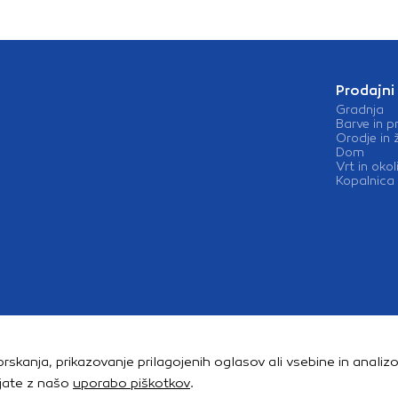
Prodajni
Gradnja
Barve in p
Orodje in 
Dom
Vrt in okol
Kopalnica 
rskanja, prikazovanje prilagojenih oglasov ali vsebine in analiz
njate z našo
uporabo piškotkov
.