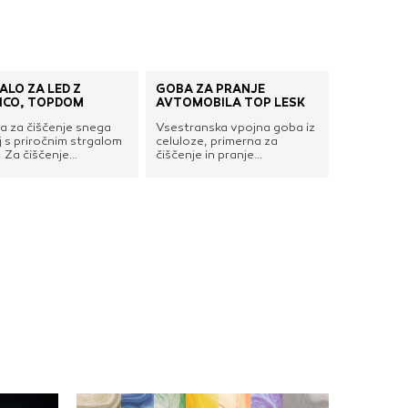
nje ustreznih oglasov
 brskalnika in
 spletnega
ALO ZA LED Z
GOBA ZA PRANJE
ICO, TOPDOM
AVTOMOBILA TOP LESK
a za čiščenje snega
Vsestranska vpojna goba iz
DOVOLI VSE
 s priročnim strgalom
celuloze, primerna za
. Za čiščenje
čiščenje in pranje
obila in
avtomobila ter ostalih
branskega stekla
občutljivejših površin.