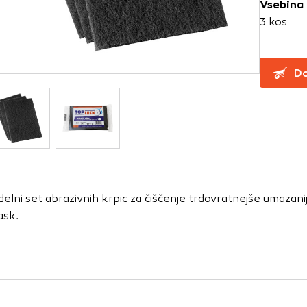
Vsebina
3 kos
za delovanje spletnega mesta, zato jih v naših sistemih ni mog
ni samo kot odziv na vaša dejanja, ki vodijo do storitvenih z
Do
, prijava ali izpolnjevanje obrazcev. Na voljo imate nastavite
ali vas opozori na njih. V tem primeru nekateri deli spletne
itost delovanja
emo obiske in izvor prometa, da lahko merimo in izboljšamo 
etnega mesta. Z njimi prepoznamo, katera mesta so najbolj
delni set abrazivnih krpic za čiščenje trdovratnejše umazanij
ujemo, kako se obiskovalci pomikajo po spletnem mestu. Podatk
ask.
 in anonimni. Če uporabo teh piškotkov zavrnete, ne bomo ved
o mesto.
usmerjenost
 naši oglaševalski partnerji. Partnerska oglaševalska podjetj