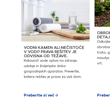
OBROB
DETAJ
Odkrijte
obrobam
VODNI KAMEN ALI NEČISTOČE
V VODI? PRAVA REŠITEV JE
trato, g
ODVISNA OD TEŽAVE.
nasutja 
Kakovost vode vpliva na zdravje,
vrt.
udobje in življenjsko dobo
gospodinjskih aparatov. Preverite,
katera rešitev je prava za vaš dom.
Preberite si več
Preber