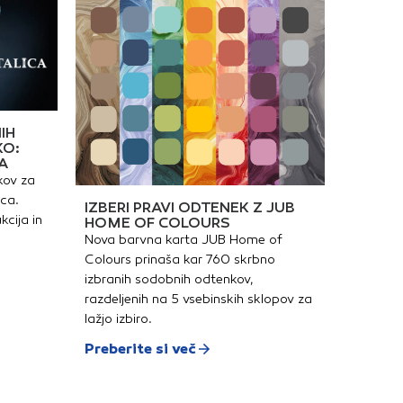
IH
KO:
A
kov za
ica.
IZBERI PRAVI ODTENEK Z JUB
kcija in
HOME OF COLOURS
Nova barvna karta JUB Home of
Colours prinaša kar 760 skrbno
izbranih sodobnih odtenkov,
razdeljenih na 5 vsebinskih sklopov za
lažjo izbiro.
Preberite si več