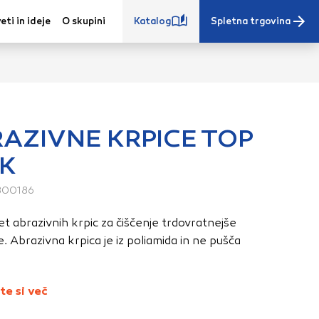
eti in ideje
O skupini
Katalog
Spletna trgovina
AZIVNE KRPICE TOP
K
e iz vašega
s, vaše nastavitve,
800186
ovanji. Te
et abrazivnih krpic za čiščenje trdovratnejše
 zagotovijo bolj
. Abrazivna krpica je iz poliamida in ne pušča
ete. Klikajte
stavitve. Blokiranje
toritve.
Več
te si več