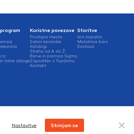
 program
Koristne povezave
Storitve
Prodajna mesta
Izris kopalnic
remazi
Saloni keramike
Mešalnice barv
železnina
Katalogi
Dostava
Streha od A do Ž
ica
Barve in premazi Sigma
in talne obloge
Zaposlitev v Topdomu
Kontakt
o
Pravno obvestilo
Notranja prijava
Zasebnost in piškotki
Nastavitve
Strinjam se