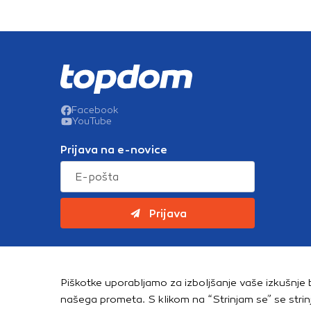
Facebook
YouTube
Prijava na e-novice
Prijava
Piškotke uporabljamo za izboljšanje vaše izkušnje b
Copyright © 2026. Topdom d.o.o. Vse pravice pridržane.
našega prometa. S klikom na “Strinjam se” se stri