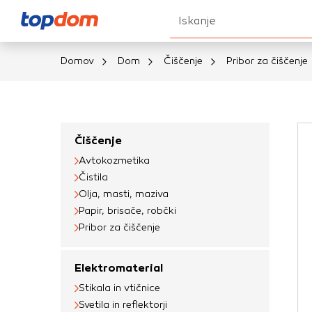
Iskanje
Domov
Dom
Čiščenje
Pribor za čiščenje
Nastavitve piškot
Vaša zasebnost
Čiščenje
Avtokozmetika
Ko obiščete katero k
Čistila
brskalnika, večinoma 
Olja, masti, maziva
vašo napravo ali pa s
Papir, brisače, robčki
informacije običajno
Pribor za čiščenje
prilagojeno spletno 
različna imena katego
Elektromaterial
določenih vrst piško
Stikala in vtičnice
informacij
Svetila in reflektorji