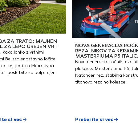
zagotavlja odlično zaščito
tudi ljudem z nealergičnim
dermatitisom.
A ZA TRATO: MAJHEN
NOVA GENERACIJA ROČN
L ZA LEPO UREJEN VRT
REZALNIKOV ZA KERAMI
, kako lahko z vrtnimi
MASTERPIUMA P5 ITALIC
i Belissa enostavno ločite
Nova generacija ročnih rezalni
redice, poti in dekorativna
ploščice: Masterpiuma P5 Ital
ter poskrbite za bolj urejen
Natančen rez, stabilna konstru
titanovo rezalno kolesce.
ite si več
Preberite si več