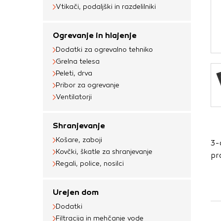
Obvezni piškotki
Vtikači, podaljški in razdelilniki
Ti piškotki so nujni 
Ogrevanje in hlajenje
Običajno so nastavlje
Dodatki za ogrevalno tehniko
nastavitev zasebnosti
Grelna telesa
blokira te piškotke 
Peleti, drva
delovali.
Pribor za ogrevanje
Ventilatorji
Piškotki za učinkov
S temi piškotki štej
Shranjevanje
delovanja našega spl
Košare, zaboji
3-
priljubljena, in opaz
Kovčki, škatle za shranjevanje
pr
zbirajo, so združeni
Regali, police, nosilci
obiskali naše spletn
Piškotki za ciljno 
Urejen dom
Dodatki
Te piškotke nastavijo
Filtracija in mehčanje vode