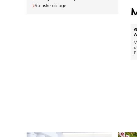
uporabljajo za izdela
Stenske obloge
M
na drugih spletnih m
naprave. Če zavrnet
oglaševanja.
G
A
V
Potrdi moje izbir
s
p
č
p
v
o
1