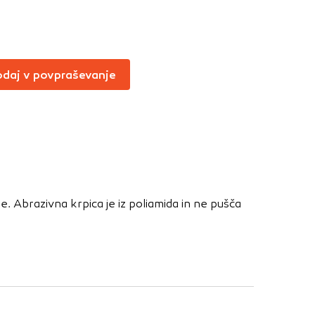
Vedno aktivni
oče izklopiti.
ahtev, na primer
daj v povpraševanje
v, da brskalnik
ga mesta ne bodo
učinkovitost
 in najmanj
e. Abrazivna krpica je iz poliamida in ne pušča
i, ki jih piškotki
eli, kdaj ste
a jih lahko