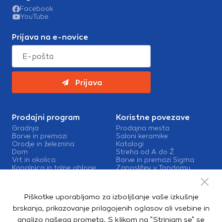
Partnerska oglaševalska podjetja jih lahko uporabljajo za
Facebook
izdelavo profila vaših interesov, ki ga nato uporabijo za
YouTube
prikazovanje ustreznih oglasov na drugih spletnih mestih.
Prijava na e-novice
Pri delu uporabljajo edinstveno prepoznavanje vašega
brskalnika in naprave. Če zavrnete uporabo teh piškotkov,
ne boste deležni našega ciljnega spletnega oglaševanja.
Prijava
Potrdi moje izbire
DOVOLI VSE
Prodajni program
Koristne povezave
Gradnja
Prodajna mesta
Barve in premazi
Saloni keramike
Orodje in železnina
Katalogi
Dom
Streha od A do Ž
Vrt in okolica
Barve in premazi Sigma
Kopalnica in talne obloge
Zaposlitev v Topdomu
Kontakt
Storitve
Piškotke uporabljamo za izboljšanje vaše izkušnje
Izris kopalnic
brskanja, prikazovanje prilagojenih oglasov ali vsebine in
Mešalnice barv
analizo našega prometa. S klikom na "Strinjam se" se
Dostava