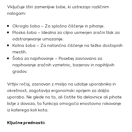
Vključuje štiri zamenljive šobe, ki ustrezajo različnim
nalogam:
Okrogla šoba – Za splošno čiščenje in pihanje.
Ploska šoba – Idealna za ciljno usmerjen zračni tlak za
odstranjevanje umazanije.
Kotna šoba – Za natančno čiščenje na težko dostopnih
mestih.
Šoba za napihovanje – Posebej zasnovana za
napihovanje zračnih vzmetnic, bazenov in napihljivih
gradov.
Vrtljiv ročaj, zasnovan z mislijo na udobje uporabnika in
okretnost, zagotavlja ergonomski oprijem za daljšo
uporabo. Ne glede na to, ali čistite tla delavnice ali pihate
listje z dovoza, ta funkcija omogoča enostavno rokovanje
iz katerega koli kota.
Ključne prednosti: