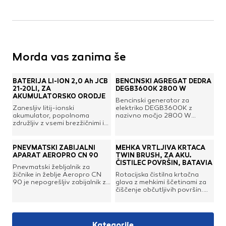
Morda vas zanima še
BATERIJA LI-ION 2,0 Ah JCB
BENCINSKI AGREGAT DEDRA
21-20LI, ZA
DEGB3600K 2800 W
AKUMULATORSKO ORODJE
Bencinski generator za
Zanesljiv litij-ionski
elektriko DEGB3600K z
akumulator, popolnoma
nazivno močjo 2800 W
združljiv z vsemi brezžičnimi in
odlično služi kot zasilno
brezkrtačnimi akumulatorskimi
napajanje v primeru izpada
orodji JCB 18 V. Ponuja
električne energije v omrežju
zmožnosti hitrega polnjenja,
ali kot dodatni vir energije.
PNEVMATSKI ZABIJALNI
MEHKA VRTLJIVA KRTAČA
priročen LED indikator
Primeren je za uporabo v
APARAT AEROPRO CN 90
TWIN BRUSH, ZA AKU.
napolnjenosti in impresivne
gospodinjstvu, na parceli, v
ČISTILEC POVRŠIN, BATAVIA
Pnevmatski žebljalnik za
čase neprekinjenega
kampih, za napajanje
žičnike in žeblje Aeropro CN
Rotacijska čistilna krtačna
delovanja.Tehnične
motorjev, razsvetljave,
90 je nepogrešljiv zabijalnik za
glava z mehkimi ščetinami za
lastnosti:Napetost: 18 VČas
ogrevanja in električnih naprav
vsakega krovca, tesarja,
čiščenje občutljivih površin.
polnjenja (2,4 A polnilnik): 50
in tam, kjer ni drugih virov
mizarja in izdelovalca lesenih
Idealna za čolne, prikolice,
minČas polnjenja (4,0 A
električne energije.Agregat
izdelkov. Pištola brez težav
avtodome in druga vozila,
polnilnik): 30 minPovprečen
odlikuje visoka učinkovitost in
zabija žičnike vseh vrst,
mobilne hišice in še veliko več.
čas delovanja: 60 minTeža: 0,5
dolg čas delovanja ob nizki
dolžine 55 do 90 mm in ima
Posebej izdelana za občutljive
kgTip baterije: Litij-ionska
porabi goriva. Bakreno navitje
Kategorije