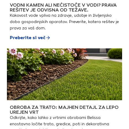
WProstornina motorja: 210
VODNI KAMEN ALI NEČISTOČE V VODI? PRAVA
cm3Prostornina rezervoarja:
REŠITEV JE ODVISNA OD TEŽAVE.
15 lRaven hrupa: 95
Kakovost vode vpliva na zdravje, udobje in življenjsko
dBZaščita: IP 23Teža: 48 kg
dobo gospodinjskih aparatov. Preverite, katera rešitev je
prava za vaš dom.
Preberite si več
OBROBA ZA TRATO: MAJHEN DETAJL ZA LEPO
UREJEN VRT
Odkrijte, kako lahko z vrtnimi obrobami Belissa
enostavno ločite trato, gredice, poti in dekorativna