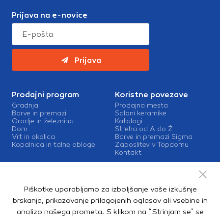
Prijava na e-novice
Prijava
Prodajni program
Koristne povezave
Gradnja
Prodajna mesta
Barve in premazi
Saloni keramike
Orodje in železnina
Katalogi
Dom
Streha od A do Ž
Vrt in okolica
Barve in premazi Sigma
Kopalnica in talne obloge
Zaposlitev v Topdomu
Kontakt
Storitve
Izris kopalnic
Piškotke uporabljamo za izboljšanje vaše izkušnje
Mešalnice barv
Dostava
brskanja, prikazovanje prilagojenih oglasov ali vsebine in
analizo našega prometa. S klikom na “Strinjam se” se