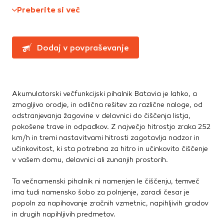
Te piškotke nastavijo naši oglaševalski partnerji.
Preberite si več
Ročne žage, sekire, noži
Partnerska oglaševalska podjetja jih lahko uporabljajo za
Svinčniki, krede, flumastri
izdelavo profila vaših interesov, ki ga nato uporabijo za
Zidarsko orodje
prikazovanje ustreznih oglasov na drugih spletnih mestih.
Dodaj v povpraševanje
Pri delu uporabljajo edinstveno prepoznavanje vašega
brskalnika in naprave. Če zavrnete uporabo teh piškotkov,
Železnina in pritrdilna tehnika
ne boste deležni našega ciljnega spletnega oglaševanja.
Konzole in nosilci
Kotniki
Akumulatorski večfunkcijski pihalnik Batavia je lahko, a
Kotno in profilno železo
Potrdi moje izbire
zmogljivo orodje, in odlična rešitev za različne naloge, od
Pritrdilna tehnika
odstranjevanja žagovine v delavnici do čiščenja listja,
DOVOLI VSE
Spojni elementi
pokošene trave in odpadkov. Z največjo hitrostjo zraka 252
km/h in tremi nastavitvami hitrosti zagotavlja nadzor in
Verige, jeklene vrvi
učinkovitost, ki sta potrebna za hitro in učinkovito čiščenje
Vijaki
v vašem domu, delavnici ali zunanjih prostorih.
Žičniki
Ta večnamenski pihalnik ni namenjen le čiščenju, temveč
ima tudi namensko šobo za polnjenje, zaradi česar je
popoln za napihovanje zračnih vzmetnic, napihljivih gradov
in drugih napihljivih predmetov.