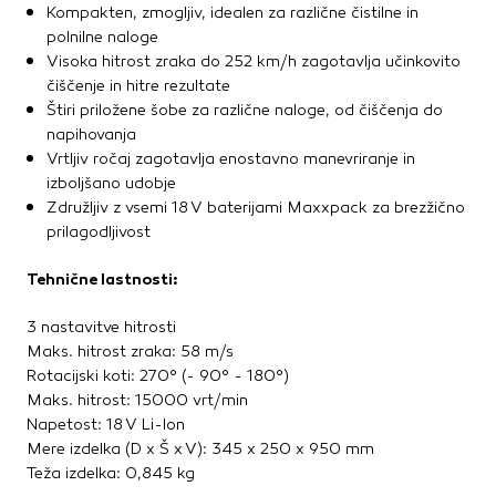
Kompakten, zmogljiv, idealen za različne čistilne in
polnilne naloge
Visoka hitrost zraka do 252 km/h zagotavlja učinkovito
čiščenje in hitre rezultate
Štiri priložene šobe za različne naloge, od čiščenja do
napihovanja
Vrtljiv ročaj zagotavlja enostavno manevriranje in
izboljšano udobje
Združljiv z vsemi 18 V baterijami Maxxpack za brezžično
prilagodljivost
Tehnične lastnosti:
3 nastavitve hitrosti
Maks. hitrost zraka: 58 m/s
Rotacijski koti: 270° (- 90° - 180°)
Maks. hitrost: 15000 vrt/min
Napetost: 18 V Li-Ion
Mere izdelka (D x Š x V): 345 x 250 x 950 mm
Teža izdelka: 0,845 kg